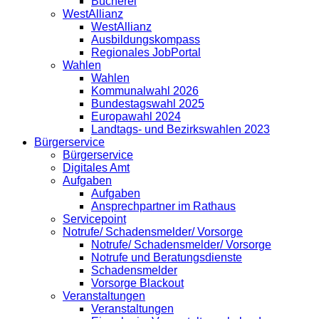
Bücherei
WestAllianz
WestAllianz
Ausbildungskompass
Regionales JobPortal
Wahlen
Wahlen
Kommunalwahl 2026
Bundestagswahl 2025
Europawahl 2024
Landtags- und Bezirkswahlen 2023
Bürgerservice
Bürgerservice
Digitales Amt
Aufgaben
Aufgaben
Ansprechpartner im Rathaus
Servicepoint
Notrufe/ Schadensmelder/ Vorsorge
Notrufe/ Schadensmelder/ Vorsorge
Notrufe und Beratungsdienste
Schadensmelder
Vorsorge Blackout
Veranstaltungen
Veranstaltungen