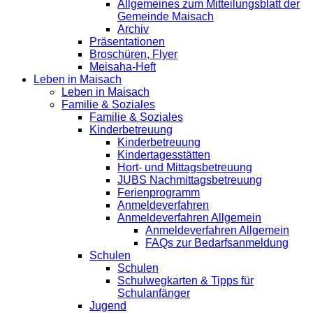
Allgemeines zum Mitteilungsblatt der
Gemeinde Maisach
Archiv
Präsentationen
Broschüren, Flyer
Meisaha-Heft
Leben in Maisach
Leben in Maisach
Familie & Soziales
Familie & Soziales
Kinderbetreuung
Kinderbetreuung
Kindertagesstätten
Hort- und Mittagsbetreuung
JUBS Nachmittagsbetreuung
Ferienprogramm
Anmeldeverfahren
Anmeldeverfahren Allgemein
Anmeldeverfahren Allgemein
FAQs zur Bedarfsanmeldung
Schulen
Schulen
Schulwegkarten & Tipps für
Schulanfänger
Jugend