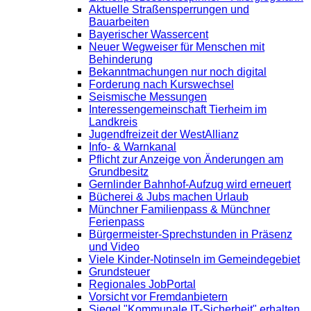
Aktuelle Straßensperrungen und
Bauarbeiten
Bayerischer Wassercent
Neuer Wegweiser für Menschen mit
Behinderung
Bekanntmachungen nur noch digital
Forderung nach Kurswechsel
Seismische Messungen
Interessengemeinschaft Tierheim im
Landkreis
Jugendfreizeit der WestAllianz
Info- & Warnkanal
Pflicht zur Anzeige von Änderungen am
Grundbesitz
Gernlinder Bahnhof-Aufzug wird erneuert
Bücherei & Jubs machen Urlaub
Münchner Familienpass & Münchner
Ferienpass
Bürgermeister-Sprechstunden in Präsenz
und Video
Viele Kinder-Notinseln im Gemeindegebiet
Grundsteuer
Regionales JobPortal
Vorsicht vor Fremdanbietern
Siegel "Kommunale IT-Sicherheit" erhalten