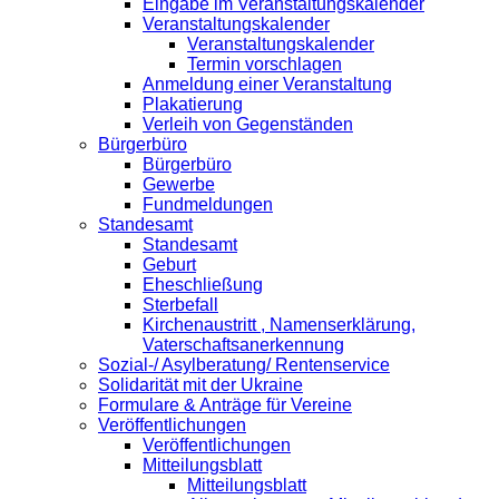
Eingabe im Veranstaltungskalender
Veranstaltungskalender
Veranstaltungskalender
Termin vorschlagen
Anmeldung einer Veranstaltung
Plakatierung
Verleih von Gegenständen
Bürgerbüro
Bürgerbüro
Gewerbe
Fundmeldungen
Standesamt
Standesamt
Geburt
Eheschließung
Sterbefall
Kirchenaustritt , Namenserklärung,
Vaterschaftsanerkennung
Sozial-/ Asylberatung/ Rentenservice
Solidarität mit der Ukraine
Formulare & Anträge für Vereine
Veröffentlichungen
Veröffentlichungen
Mitteilungsblatt
Mitteilungsblatt