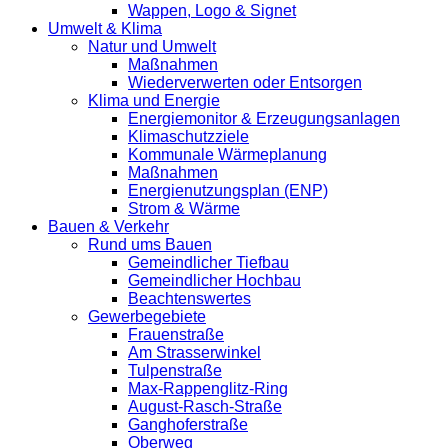
Wappen, Logo & Signet
Umwelt & Klima
Natur und Umwelt
Maßnahmen
Wiederverwerten oder Entsorgen
Klima und Energie
Energiemonitor & Erzeugungsanlagen
Klimaschutzziele
Kommunale Wärmeplanung
Maßnahmen
Energienutzungsplan (ENP)
Strom & Wärme
Bauen & Verkehr
Rund ums Bauen
Gemeindlicher Tiefbau
Gemeindlicher Hochbau
Beachtenswertes
Gewerbegebiete
Frauenstraße
Am Strasserwinkel
Tulpenstraße
Max-Rappenglitz-Ring
August-Rasch-Straße
Ganghoferstraße
Oberweg