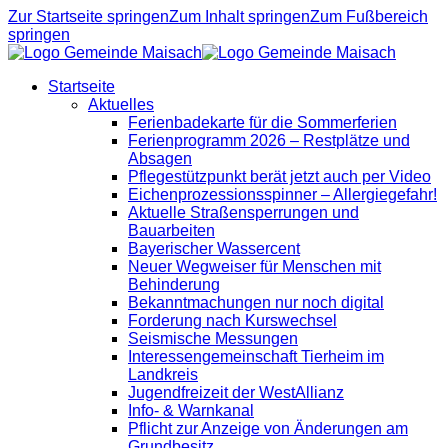
Zur Startseite springen
Zum Inhalt springen
Zum Fußbereich
springen
Startseite
Aktuelles
Ferienbadekarte für die Sommerferien
Ferienprogramm 2026 – Restplätze und
Absagen
Pflegestützpunkt berät jetzt auch per Video
Eichenprozessionsspinner – Allergiegefahr!
Aktuelle Straßensperrungen und
Bauarbeiten
Bayerischer Wassercent
Neuer Wegweiser für Menschen mit
Behinderung
Bekanntmachungen nur noch digital
Forderung nach Kurswechsel
Seismische Messungen
Interessengemeinschaft Tierheim im
Landkreis
Jugendfreizeit der WestAllianz
Info- & Warnkanal
Pflicht zur Anzeige von Änderungen am
Grundbesitz