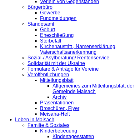
Verleih von Gegenständen
Bürgerbüro
Gewerbe
Fundmeldungen
Standesamt
Geburt
Eheschließung
Sterbefall
Kirchenaustritt , Namenserklärung,
Vaterschaftsanerkennung
Sozial-/ Asylberatung/ Rentenservice
Solidarität mit der Ukraine
Formulare & Anträge für Vereine
Veröffentlichungen
Mitteilungsblatt
Allgemeines zum Mitteilungsblatt der
Gemeinde Maisach
Archiv
Präsentationen
Broschüren, Flyer
Meisaha-Heft
Leben in Maisach
Familie & Soziales
Kinderbetreuung
Kindertagesstätten