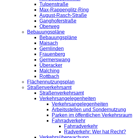
Tulpenstraße
Max-Rappenglitz-Ring
August-Rasch-Straße
Ganghoferstraße
Oberweg
Bebauungspläne
Bebauungspläne
Maisach
Gernlinden
Frauenberg
Germerswang
Überacker
Malching
Rottbach
Flächennutzungsplan
Straßenverkehrsamt
Straßenverkehrsamt
Verkehrsangelegenheiten
Verkehrsangelegenheiten
Arbeitsstellen und Sondernutzung
Parken im öffentlichen Verkehrsraum
Fahrradverkehr
Fahrradverkehr
Radverkehr: Wer hat Recht?
Verkehrsüberwachung