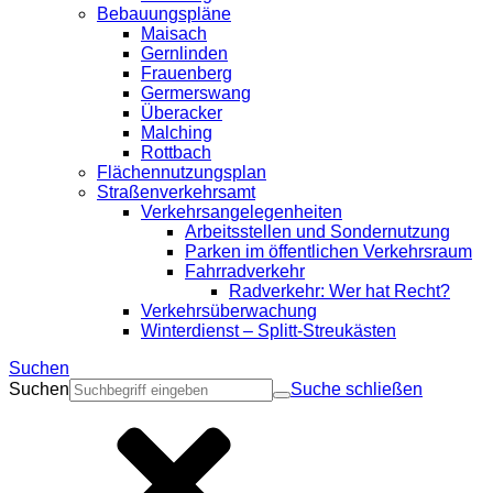
Bebauungspläne
Maisach
Gernlinden
Frauenberg
Germerswang
Überacker
Malching
Rottbach
Flächennutzungsplan
Straßenverkehrsamt
Verkehrsangelegenheiten
Arbeitsstellen und Sondernutzung
Parken im öffentlichen Verkehrsraum
Fahrradverkehr
Radverkehr: Wer hat Recht?
Verkehrsüberwachung
Winterdienst – Splitt-Streukästen
Suchen
Suchen
Suche schließen