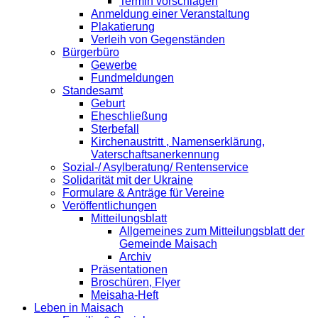
Termin vorschlagen
Anmeldung einer Veranstaltung
Plakatierung
Verleih von Gegenständen
Bürgerbüro
Gewerbe
Fundmeldungen
Standesamt
Geburt
Eheschließung
Sterbefall
Kirchenaustritt , Namenserklärung,
Vaterschaftsanerkennung
Sozial-/ Asylberatung/ Rentenservice
Solidarität mit der Ukraine
Formulare & Anträge für Vereine
Veröffentlichungen
Mitteilungsblatt
Allgemeines zum Mitteilungsblatt der
Gemeinde Maisach
Archiv
Präsentationen
Broschüren, Flyer
Meisaha-Heft
Leben in Maisach