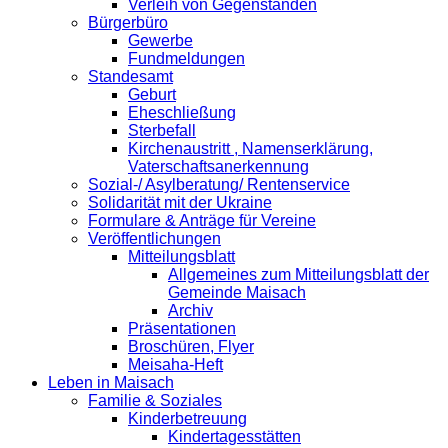
Verleih von Gegenständen
Bürgerbüro
Gewerbe
Fundmeldungen
Standesamt
Geburt
Eheschließung
Sterbefall
Kirchenaustritt , Namenserklärung,
Vaterschaftsanerkennung
Sozial-/ Asylberatung/ Rentenservice
Solidarität mit der Ukraine
Formulare & Anträge für Vereine
Veröffentlichungen
Mitteilungsblatt
Allgemeines zum Mitteilungsblatt der
Gemeinde Maisach
Archiv
Präsentationen
Broschüren, Flyer
Meisaha-Heft
Leben in Maisach
Familie & Soziales
Kinderbetreuung
Kindertagesstätten