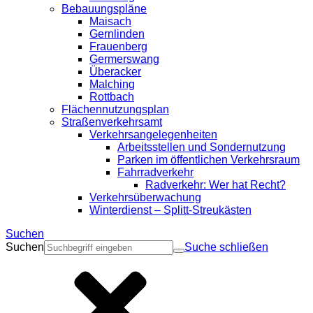
Bebauungspläne
Maisach
Gernlinden
Frauenberg
Germerswang
Überacker
Malching
Rottbach
Flächennutzungsplan
Straßenverkehrsamt
Verkehrsangelegenheiten
Arbeitsstellen und Sondernutzung
Parken im öffentlichen Verkehrsraum
Fahrradverkehr
Radverkehr: Wer hat Recht?
Verkehrsüberwachung
Winterdienst – Splitt-Streukästen
Suchen
Suchen
Suche schließen