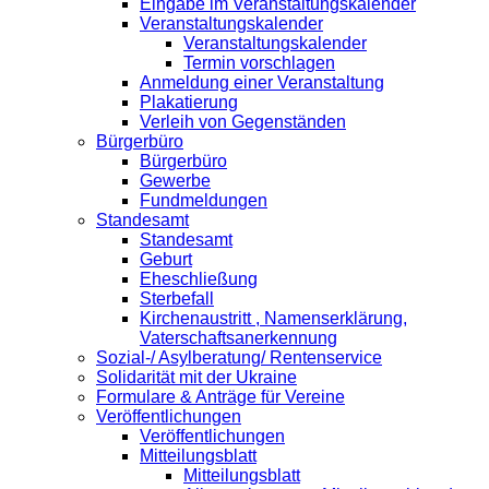
Eingabe im Veranstaltungskalender
Veranstaltungskalender
Veranstaltungskalender
Termin vorschlagen
Anmeldung einer Veranstaltung
Plakatierung
Verleih von Gegenständen
Bürgerbüro
Bürgerbüro
Gewerbe
Fundmeldungen
Standesamt
Standesamt
Geburt
Eheschließung
Sterbefall
Kirchenaustritt , Namenserklärung,
Vaterschaftsanerkennung
Sozial-/ Asylberatung/ Rentenservice
Solidarität mit der Ukraine
Formulare & Anträge für Vereine
Veröffentlichungen
Veröffentlichungen
Mitteilungsblatt
Mitteilungsblatt