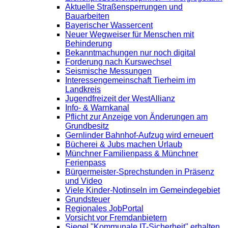
Aktuelle Straßensperrungen und
Bauarbeiten
Bayerischer Wassercent
Neuer Wegweiser für Menschen mit
Behinderung
Bekanntmachungen nur noch digital
Forderung nach Kurswechsel
Seismische Messungen
Interessengemeinschaft Tierheim im
Landkreis
Jugendfreizeit der WestAllianz
Info- & Warnkanal
Pflicht zur Anzeige von Änderungen am
Grundbesitz
Gernlinder Bahnhof-Aufzug wird erneuert
Bücherei & Jubs machen Urlaub
Münchner Familienpass & Münchner
Ferienpass
Bürgermeister-Sprechstunden in Präsenz
und Video
Viele Kinder-Notinseln im Gemeindegebiet
Grundsteuer
Regionales JobPortal
Vorsicht vor Fremdanbietern
Siegel "Kommunale IT-Sicherheit" erhalten