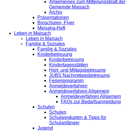
Allgemeines zum Mitteilungsblatt der
Gemeinde Maisach
Archiv
Präsentationen
Broschüren, Flyer
Meisaha-Heft
Leben in Maisach
Leben in Maisach
Familie & Soziales
Familie & Soziales
Kinderbetreuung
Kinderbetreuung
Kindertagesstätten
Hort- und Mittagsbetreuung
JUBS Nachmittagsbetreuung
Ferienprogramm
Anmeldeverfahren
Anmeldeverfahren Allgemein
Anmeldeverfahren Allgemein
FAQs zur Bedarfsanmeldung
Schulen
Schulen
Schulwegkarten & Tipps für
Schulanfänger
Jugend