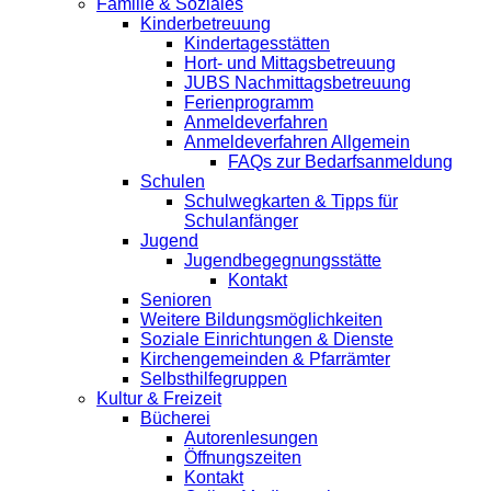
Familie & Soziales
Kinderbetreuung
Kindertagesstätten
Hort- und Mittagsbetreuung
JUBS Nachmittagsbetreuung
Ferienprogramm
Anmeldeverfahren
Anmeldeverfahren Allgemein
FAQs zur Bedarfsanmeldung
Schulen
Schulwegkarten & Tipps für
Schulanfänger
Jugend
Jugendbegegnungsstätte
Kontakt
Senioren
Weitere Bildungsmöglichkeiten
Soziale Einrichtungen & Dienste
Kirchengemeinden & Pfarrämter
Selbsthilfegruppen
Kultur & Freizeit
Bücherei
Autorenlesungen
Öffnungszeiten
Kontakt