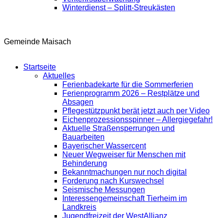
Winterdienst – Splitt-Streukästen
Gemeinde Maisach
Startseite
Aktuelles
Ferienbadekarte für die Sommerferien
Ferienprogramm 2026 – Restplätze und
Absagen
Pflegestützpunkt berät jetzt auch per Video
Eichenprozessionsspinner – Allergiegefahr!
Aktuelle Straßensperrungen und
Bauarbeiten
Bayerischer Wassercent
Neuer Wegweiser für Menschen mit
Behinderung
Bekanntmachungen nur noch digital
Forderung nach Kurswechsel
Seismische Messungen
Interessengemeinschaft Tierheim im
Landkreis
Jugendfreizeit der WestAllianz