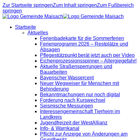
Zur Startseite springen
Zum Inhalt springen
Zum Fußbereich
springen
Startseite
Aktuelles
Ferienbadekarte für die Sommerferien
Ferienprogramm 2026 – Restplätze und
Absagen
Pflegestützpunkt berät jetzt auch per Video
Eichenprozessionsspinner – Allergiegefahr!
Aktuelle Straßensperrungen und
Bauarbeiten
Bayerischer Wassercent
Neuer Wegweiser für Menschen mit
Behinderung
Bekanntmachungen nur noch digital
Forderung nach Kurswechsel
Seismische Messungen
Interessengemeinschaft Tierheim im
Landkreis
Jugendfreizeit der WestAllianz
Info- & Warnkanal
Pflicht zur Anzeige von Änderungen am
Grundbesitz