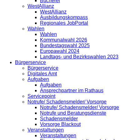
Bücherei
WestAllianz
WestAllianz
Ausbildungskompass
Regionales JobPortal
Wahlen
Wahlen
Kommunalwahl 2026
Bundestagswahl 2025
Europawahl 2024
Landtags- und Bezirkswahlen 2023
Bürgerservice
Bürgerservice
Digitales Amt
Aufgaben
Aufgaben
Ansprechpartner im Rathaus
Servicepoint
Notrufe/ Schadensmelder/ Vorsorge
Notrufe/ Schadensmelder/ Vorsorge
Notrufe und Beratungsdienste
Schadensmelder
Vorsorge Blackout
Veranstaltungen
Veranstaltungen