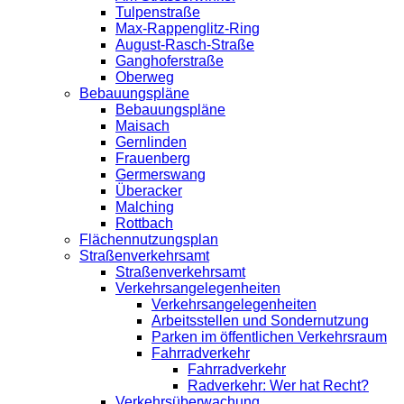
Tulpenstraße
Max-Rappenglitz-Ring
August-Rasch-Straße
Ganghoferstraße
Oberweg
Bebauungspläne
Bebauungspläne
Maisach
Gernlinden
Frauenberg
Germerswang
Überacker
Malching
Rottbach
Flächennutzungsplan
Straßenverkehrsamt
Straßenverkehrsamt
Verkehrsangelegenheiten
Verkehrsangelegenheiten
Arbeitsstellen und Sondernutzung
Parken im öffentlichen Verkehrsraum
Fahrradverkehr
Fahrradverkehr
Radverkehr: Wer hat Recht?
Verkehrsüberwachung