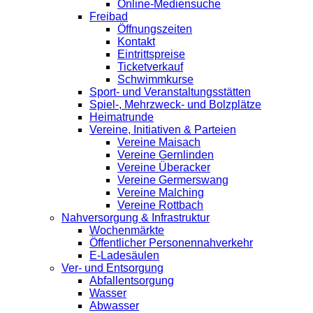
Online-Mediensuche
Freibad
Öffnungszeiten
Kontakt
Eintrittspreise
Ticketverkauf
Schwimmkurse
Sport- und Veranstaltungsstätten
Spiel-, Mehrzweck- und Bolzplätze
Heimatrunde
Vereine, Initiativen & Parteien
Vereine Maisach
Vereine Gernlinden
Vereine Überacker
Vereine Germerswang
Vereine Malching
Vereine Rottbach
Nahversorgung & Infrastruktur
Wochenmärkte
Öffentlicher Personennahverkehr
E-Ladesäulen
Ver- und Entsorgung
Abfallentsorgung
Wasser
Abwasser