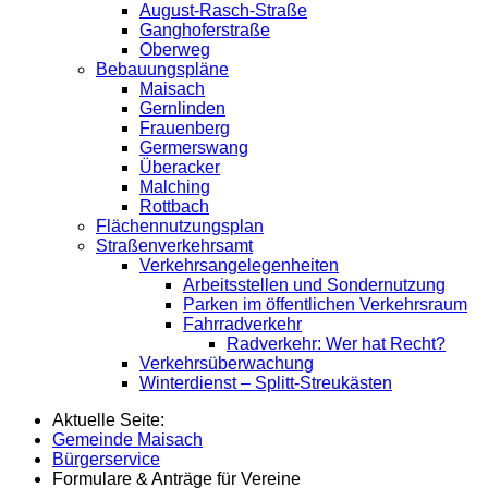
August-Rasch-Straße
Ganghoferstraße
Oberweg
Bebauungspläne
Maisach
Gernlinden
Frauenberg
Germerswang
Überacker
Malching
Rottbach
Flächennutzungsplan
Straßenverkehrsamt
Verkehrsangelegenheiten
Arbeitsstellen und Sondernutzung
Parken im öffentlichen Verkehrsraum
Fahrradverkehr
Radverkehr: Wer hat Recht?
Verkehrsüberwachung
Winterdienst – Splitt-Streukästen
Aktuelle Seite:
Gemeinde Maisach
Bürgerservice
Formulare & Anträge für Vereine