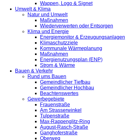
Wappen, Logo & Signet
Umwelt & Klima
Natur und Umwelt
Maßnahmen
Wiederverwerten oder Entsorgen
Klima und Energie
Energiemonitor & Erzeugungsanlagen
Klimaschutzziele
Kommunale Wärmeplanung
Maßnahmen
Energienutzungsplan (ENP)
Strom & Wärme
Bauen & Verkehr
Rund ums Bauen
Gemeindlicher Tiefbau
Gemeindlicher Hochbau
Beachtenswertes
Gewerbegebiete
Frauenstraße
Am Strasserwinkel
Tulpenstraße
Max-Rappenglitz-Ring
August-Rasch-Straße
Ganghoferstraße
Oberweg