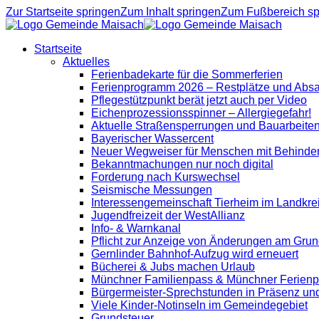
Zur Startseite springen
Zum Inhalt springen
Zum Fußbereich sp
Startseite
Aktuelles
Ferienbadekarte für die Sommerferien
Ferienprogramm 2026 – Restplätze und Abs
Pflegestützpunkt berät jetzt auch per Video
Eichenprozessionsspinner – Allergiegefahr!
Aktuelle Straßensperrungen und Bauarbeite
Bayerischer Wassercent
Neuer Wegweiser für Menschen mit Behinde
Bekanntmachungen nur noch digital
Forderung nach Kurswechsel
Seismische Messungen
Interessengemeinschaft Tierheim im Landkre
Jugendfreizeit der WestAllianz
Info- & Warnkanal
Pflicht zur Anzeige von Änderungen am Grun
Gernlinder Bahnhof-Aufzug wird erneuert
Bücherei & Jubs machen Urlaub
Münchner Familienpass & Münchner Ferien
Bürgermeister-Sprechstunden in Präsenz un
Viele Kinder-Notinseln im Gemeindegebiet
Grundsteuer