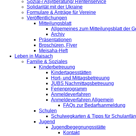
Sozial-/ Asylberatung/ Rentenservice
Solidarität mit der Ukraine
Formulare & Anträge für Vereine
Veröffentlichungen
Mitteilungsblatt
Allgemeines zum Mitteilungsblatt der
Archiv
Präsentationen
Broschüren, Flyer
Meisaha-Heft
Leben in Maisach
Familie & Soziales
Kinderbetreuung
Kindertagesstätten
Hort- und Mittagsbetreuung
JUBS Nachmittagsbetreuung
Ferienprogramm
Anmeldeverfahren
Anmeldeverfahren Allgemein
FAQs zur Bedarfsanmeldung
Schulen
Schulwegkarten & Tipps für Schulanfä
Jugend
Jugendbegegnungsstätte
Kontakt