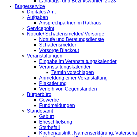
Landtags- und Bezirkswahlen 2023
Bürgerservice
Digitales Amt
Aufgaben
Ansprechpartner im Rathaus
Servicepoint
Notrufe/ Schadensmelder/ Vorsorge
Notrufe und Beratungsdienste
Schadensmelder
Vorsorge Blackout
Veranstaltungen
Eingabe im Veranstaltungskalender
Veranstaltungskalender
Termin vorschlagen
Anmeldung einer Veranstaltung
Plakatierung
Verleih von Gegenständen
Bürgerbüro
Gewerbe
Fundmeldungen
Standesamt
Geburt
Eheschließung
Sterbefall
Kirchenaustritt , Namenserklärung, Vatersch