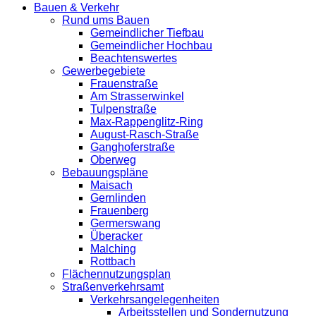
Bauen & Verkehr
Rund ums Bauen
Gemeindlicher Tiefbau
Gemeindlicher Hochbau
Beachtenswertes
Gewerbegebiete
Frauenstraße
Am Strasserwinkel
Tulpenstraße
Max-Rappenglitz-Ring
August-Rasch-Straße
Ganghoferstraße
Oberweg
Bebauungspläne
Maisach
Gernlinden
Frauenberg
Germerswang
Überacker
Malching
Rottbach
Flächennutzungsplan
Straßenverkehrsamt
Verkehrsangelegenheiten
Arbeitsstellen und Sondernutzung