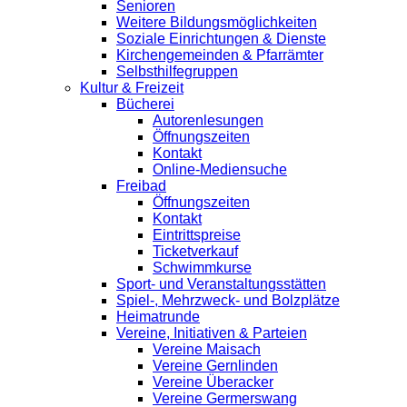
Senioren
Weitere Bildungsmöglichkeiten
Soziale Einrichtungen & Dienste
Kirchengemeinden & Pfarrämter
Selbsthilfegruppen
Kultur & Freizeit
Bücherei
Autorenlesungen
Öffnungszeiten
Kontakt
Online-Mediensuche
Freibad
Öffnungszeiten
Kontakt
Eintrittspreise
Ticketverkauf
Schwimmkurse
Sport- und Veranstaltungsstätten
Spiel-, Mehrzweck- und Bolzplätze
Heimatrunde
Vereine, Initiativen & Parteien
Vereine Maisach
Vereine Gernlinden
Vereine Überacker
Vereine Germerswang