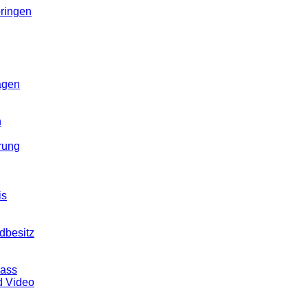
ringen
agen
n
rung
is
dbesitz
pass
d Video