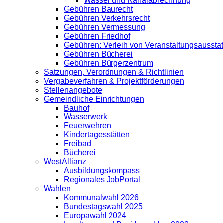
Wasser und Kanalabrechnung
Gebühren Baurecht
Gebühren Verkehrsrecht
Gebühren Vermessung
Gebühren Friedhof
Gebühren: Verleih von Veranstaltungsaussta
Gebühren Bücherei
Gebühren Bürgerzentrum
Satzungen, Verordnungen & Richtlinien
Vergabeverfahren & Projektförderungen
Stellenangebote
Gemeindliche Einrichtungen
Bauhof
Wasserwerk
Feuerwehren
Kindertagesstätten
Freibad
Bücherei
WestAllianz
Ausbildungskompass
Regionales JobPortal
Wahlen
Kommunalwahl 2026
Bundestagswahl 2025
Europawahl 2024