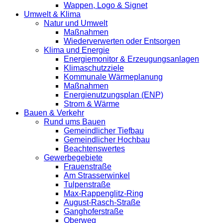
Wappen, Logo & Signet
Umwelt & Klima
Natur und Umwelt
Maßnahmen
Wiederverwerten oder Entsorgen
Klima und Energie
Energiemonitor & Erzeugungsanlagen
Klimaschutzziele
Kommunale Wärmeplanung
Maßnahmen
Energienutzungsplan (ENP)
Strom & Wärme
Bauen & Verkehr
Rund ums Bauen
Gemeindlicher Tiefbau
Gemeindlicher Hochbau
Beachtenswertes
Gewerbegebiete
Frauenstraße
Am Strasserwinkel
Tulpenstraße
Max-Rappenglitz-Ring
August-Rasch-Straße
Ganghoferstraße
Oberweg