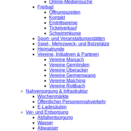
Online-Mediensuche
Freibad
Öffnungszeiten
Kontakt
Eintrittspreise
Ticketverkauf
Schwimmkurse
Sport- und Veranstaltungsstätten
Spiel-, Mehrzweck- und Bolzplätze
Heimatrunde
Vereine, Initiativen & Parteien
Vereine Maisach
Vereine Gernlinden
Vereine Überacker
Vereine Germerswang
Vereine Malching
Vereine Rottbach
Nahversorgung & Infrastruktur
Wochenmärkte
Öffentlicher Personennahverkehr
E-Ladesäulen
Ver- und Entsorgung
Abfallentsorgung
Wasser
Abwasser