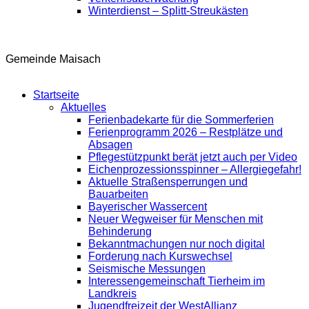
Winterdienst – Splitt-Streukästen
Gemeinde Maisach
Startseite
Aktuelles
Ferienbadekarte für die Sommerferien
Ferienprogramm 2026 – Restplätze und
Absagen
Pflegestützpunkt berät jetzt auch per Video
Eichenprozessionsspinner – Allergiegefahr!
Aktuelle Straßensperrungen und
Bauarbeiten
Bayerischer Wassercent
Neuer Wegweiser für Menschen mit
Behinderung
Bekanntmachungen nur noch digital
Forderung nach Kurswechsel
Seismische Messungen
Interessengemeinschaft Tierheim im
Landkreis
Jugendfreizeit der WestAllianz