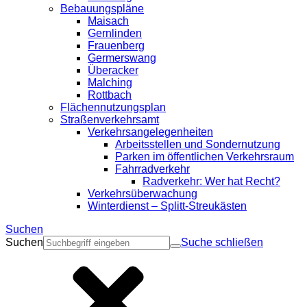
Bebauungspläne
Maisach
Gernlinden
Frauenberg
Germerswang
Überacker
Malching
Rottbach
Flächennutzungsplan
Straßenverkehrsamt
Verkehrsangelegenheiten
Arbeitsstellen und Sondernutzung
Parken im öffentlichen Verkehrsraum
Fahrradverkehr
Radverkehr: Wer hat Recht?
Verkehrsüberwachung
Winterdienst – Splitt-Streukästen
Suchen
Suchen
Suche schließen