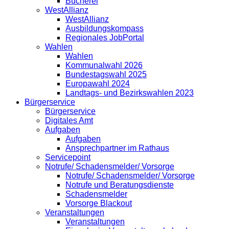
Bücherei
WestAllianz
WestAllianz
Ausbildungskompass
Regionales JobPortal
Wahlen
Wahlen
Kommunalwahl 2026
Bundestagswahl 2025
Europawahl 2024
Landtags- und Bezirkswahlen 2023
Bürgerservice
Bürgerservice
Digitales Amt
Aufgaben
Aufgaben
Ansprechpartner im Rathaus
Servicepoint
Notrufe/ Schadensmelder/ Vorsorge
Notrufe/ Schadensmelder/ Vorsorge
Notrufe und Beratungsdienste
Schadensmelder
Vorsorge Blackout
Veranstaltungen
Veranstaltungen