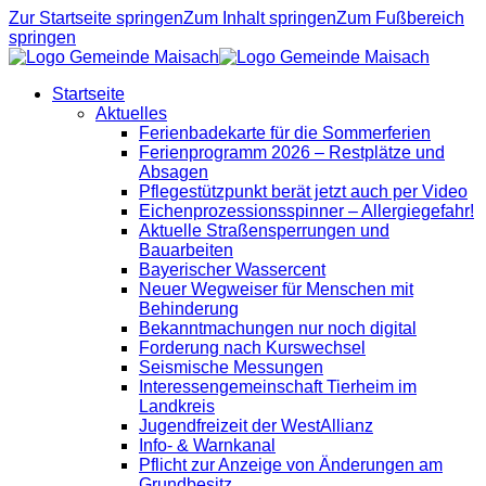
Zur Startseite springen
Zum Inhalt springen
Zum Fußbereich
springen
Startseite
Aktuelles
Ferienbadekarte für die Sommerferien
Ferienprogramm 2026 – Restplätze und
Absagen
Pflegestützpunkt berät jetzt auch per Video
Eichenprozessionsspinner – Allergiegefahr!
Aktuelle Straßensperrungen und
Bauarbeiten
Bayerischer Wassercent
Neuer Wegweiser für Menschen mit
Behinderung
Bekanntmachungen nur noch digital
Forderung nach Kurswechsel
Seismische Messungen
Interessengemeinschaft Tierheim im
Landkreis
Jugendfreizeit der WestAllianz
Info- & Warnkanal
Pflicht zur Anzeige von Änderungen am
Grundbesitz