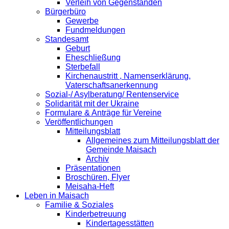
Verleih von Gegenständen
Bürgerbüro
Gewerbe
Fundmeldungen
Standesamt
Geburt
Eheschließung
Sterbefall
Kirchenaustritt , Namenserklärung,
Vaterschaftsanerkennung
Sozial-/ Asylberatung/ Rentenservice
Solidarität mit der Ukraine
Formulare & Anträge für Vereine
Veröffentlichungen
Mitteilungsblatt
Allgemeines zum Mitteilungsblatt der
Gemeinde Maisach
Archiv
Präsentationen
Broschüren, Flyer
Meisaha-Heft
Leben in Maisach
Familie & Soziales
Kinderbetreuung
Kindertagesstätten