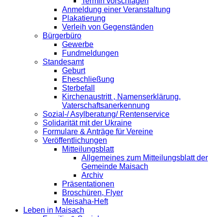
Termin vorschlagen
Anmeldung einer Veranstaltung
Plakatierung
Verleih von Gegenständen
Bürgerbüro
Gewerbe
Fundmeldungen
Standesamt
Geburt
Eheschließung
Sterbefall
Kirchenaustritt , Namenserklärung,
Vaterschaftsanerkennung
Sozial-/ Asylberatung/ Rentenservice
Solidarität mit der Ukraine
Formulare & Anträge für Vereine
Veröffentlichungen
Mitteilungsblatt
Allgemeines zum Mitteilungsblatt der
Gemeinde Maisach
Archiv
Präsentationen
Broschüren, Flyer
Meisaha-Heft
Leben in Maisach