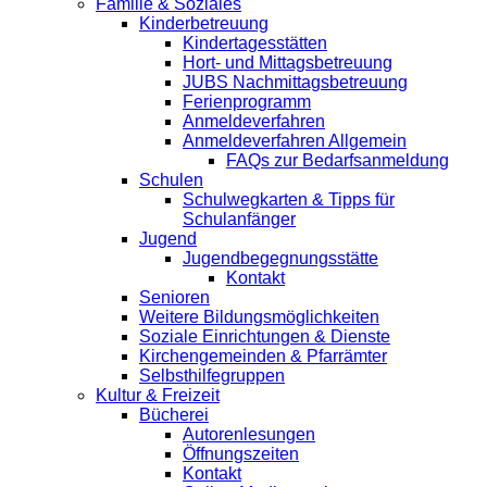
Familie & Soziales
Kinderbetreuung
Kindertagesstätten
Hort- und Mittagsbetreuung
JUBS Nachmittagsbetreuung
Ferienprogramm
Anmeldeverfahren
Anmeldeverfahren Allgemein
FAQs zur Bedarfsanmeldung
Schulen
Schulwegkarten & Tipps für
Schulanfänger
Jugend
Jugendbegegnungsstätte
Kontakt
Senioren
Weitere Bildungsmöglichkeiten
Soziale Einrichtungen & Dienste
Kirchengemeinden & Pfarrämter
Selbsthilfegruppen
Kultur & Freizeit
Bücherei
Autorenlesungen
Öffnungszeiten
Kontakt