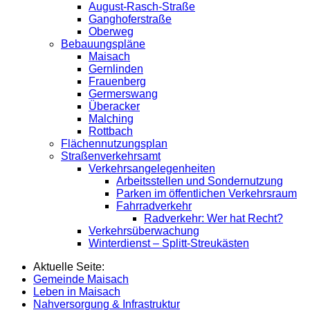
August-Rasch-Straße
Ganghoferstraße
Oberweg
Bebauungspläne
Maisach
Gernlinden
Frauenberg
Germerswang
Überacker
Malching
Rottbach
Flächennutzungsplan
Straßenverkehrsamt
Verkehrsangelegenheiten
Arbeitsstellen und Sondernutzung
Parken im öffentlichen Verkehrsraum
Fahrradverkehr
Radverkehr: Wer hat Recht?
Verkehrsüberwachung
Winterdienst – Splitt-Streukästen
Aktuelle Seite:
Gemeinde Maisach
Leben in Maisach
Nahversorgung & Infrastruktur