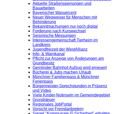
Aktuelle Straßensperrungen und
Bauarbeiten
Bayerischer Wassercent
Neuer Wegweiser für Menschen mit
Behinderung
Bekanntmachungen nur noch digital
Forderung nach Kurswechsel
Seismische Messungen
Interessengemeinschaft Tierheim im
Landkreis
Jugendfreizeit der WestAllianz
Info- & Warnkanal
Pflicht zur Anzeige von Änderungen am
Grundbesitz
Gernlinder Bahnhof-Aufzug wird erneuert
Bücherei & Jubs machen Urlaub
Münchner Familienpass & Münchner
Ferienpass
Bürgermeister-Sprechstunden in Präsenz
und Video
Viele Kinder-Notinseln im Gemeindegebiet
Grundsteuer
Regionales JobPortal
Vorsicht vor Fremdanbietern
Siegel "Kommunale IT-Sicherheit" erhalten