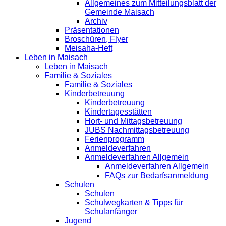
Allgemeines zum Mitteilungsblatt der
Gemeinde Maisach
Archiv
Präsentationen
Broschüren, Flyer
Meisaha-Heft
Leben in Maisach
Leben in Maisach
Familie & Soziales
Familie & Soziales
Kinderbetreuung
Kinderbetreuung
Kindertagesstätten
Hort- und Mittagsbetreuung
JUBS Nachmittagsbetreuung
Ferienprogramm
Anmeldeverfahren
Anmeldeverfahren Allgemein
Anmeldeverfahren Allgemein
FAQs zur Bedarfsanmeldung
Schulen
Schulen
Schulwegkarten & Tipps für
Schulanfänger
Jugend