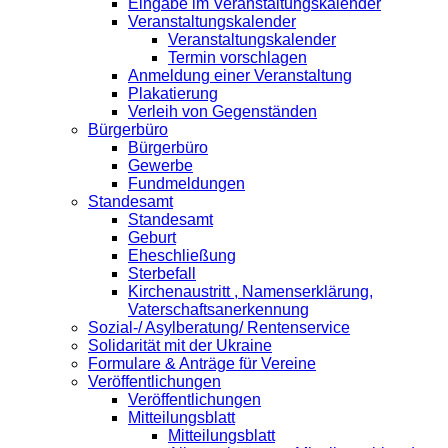
Eingabe im Veranstaltungskalender
Veranstaltungskalender
Veranstaltungskalender
Termin vorschlagen
Anmeldung einer Veranstaltung
Plakatierung
Verleih von Gegenständen
Bürgerbüro
Bürgerbüro
Gewerbe
Fundmeldungen
Standesamt
Standesamt
Geburt
Eheschließung
Sterbefall
Kirchenaustritt , Namenserklärung,
Vaterschaftsanerkennung
Sozial-/ Asylberatung/ Rentenservice
Solidarität mit der Ukraine
Formulare & Anträge für Vereine
Veröffentlichungen
Veröffentlichungen
Mitteilungsblatt
Mitteilungsblatt