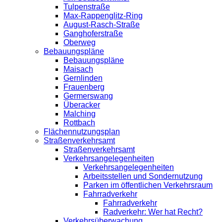
Tulpenstraße
Max-Rappenglitz-Ring
August-Rasch-Straße
Ganghoferstraße
Oberweg
Bebauungspläne
Bebauungspläne
Maisach
Gernlinden
Frauenberg
Germerswang
Überacker
Malching
Rottbach
Flächennutzungsplan
Straßenverkehrsamt
Straßenverkehrsamt
Verkehrsangelegenheiten
Verkehrsangelegenheiten
Arbeitsstellen und Sondernutzung
Parken im öffentlichen Verkehrsraum
Fahrradverkehr
Fahrradverkehr
Radverkehr: Wer hat Recht?
Verkehrsüberwachung