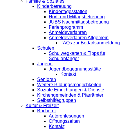
Familie & Soziales
Kinderbetreuung
Kindertagesstätten
Hort- und Mittagsbetreuung
JUBS Nachmittagsbetreuung
Ferienprogramm
Anmeldeverfahren
Anmeldeverfahren Allgemein
FAQs zur Bedarfsanmeldung
Schulen
Schulwegkarten & Tipps für
Schulanfänger
Jugend
Jugendbegegnungsstätte
Kontakt
Senioren
Weitere Bildungsmöglichkeiten
Soziale Einrichtungen & Dienste
Kirchengemeinden & Pfarrämter
Selbsthilfegruppen
Kultur & Freizeit
Bücherei
Autorenlesungen
Öffnungszeiten
Kontakt