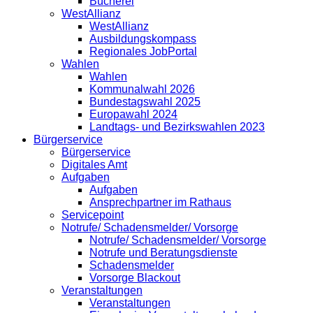
Bücherei
WestAllianz
WestAllianz
Ausbildungskompass
Regionales JobPortal
Wahlen
Wahlen
Kommunalwahl 2026
Bundestagswahl 2025
Europawahl 2024
Landtags- und Bezirkswahlen 2023
Bürgerservice
Bürgerservice
Digitales Amt
Aufgaben
Aufgaben
Ansprechpartner im Rathaus
Servicepoint
Notrufe/ Schadensmelder/ Vorsorge
Notrufe/ Schadensmelder/ Vorsorge
Notrufe und Beratungsdienste
Schadensmelder
Vorsorge Blackout
Veranstaltungen
Veranstaltungen