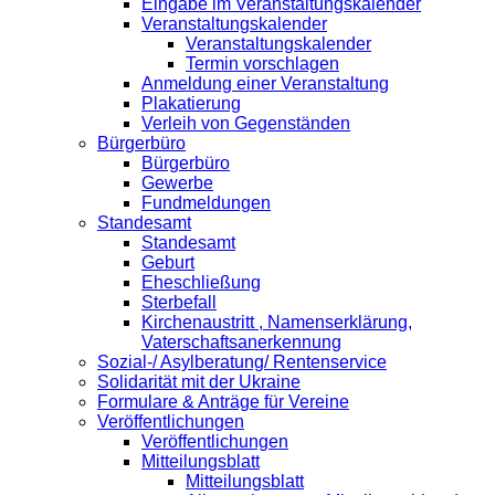
Eingabe im Veranstaltungskalender
Veranstaltungskalender
Veranstaltungskalender
Termin vorschlagen
Anmeldung einer Veranstaltung
Plakatierung
Verleih von Gegenständen
Bürgerbüro
Bürgerbüro
Gewerbe
Fundmeldungen
Standesamt
Standesamt
Geburt
Eheschließung
Sterbefall
Kirchenaustritt , Namenserklärung,
Vaterschaftsanerkennung
Sozial-/ Asylberatung/ Rentenservice
Solidarität mit der Ukraine
Formulare & Anträge für Vereine
Veröffentlichungen
Veröffentlichungen
Mitteilungsblatt
Mitteilungsblatt