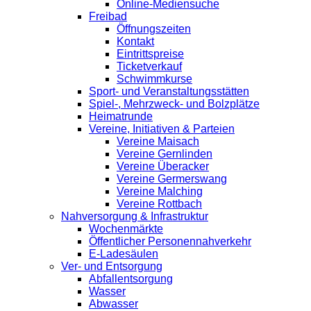
Online-Mediensuche
Freibad
Öffnungszeiten
Kontakt
Eintrittspreise
Ticketverkauf
Schwimmkurse
Sport- und Veranstaltungsstätten
Spiel-, Mehrzweck- und Bolzplätze
Heimatrunde
Vereine, Initiativen & Parteien
Vereine Maisach
Vereine Gernlinden
Vereine Überacker
Vereine Germerswang
Vereine Malching
Vereine Rottbach
Nahversorgung & Infrastruktur
Wochenmärkte
Öffentlicher Personennahverkehr
E-Ladesäulen
Ver- und Entsorgung
Abfallentsorgung
Wasser
Abwasser