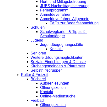
Hort- und Mittagsbetreuung
JUBS Nachmittagsbetreuung
Ferienprogramm
Anmeldeverfahren
Anmeldeverfahren Allgemein
FAQs zur Bedarfsanmeldung
Schulen
Schulwegkarten & Tipps für
Schulanfänger
Jugend
Jugendbegegnungsstätte
Kontakt
Senioren
Weitere Bildungsmöglichkeiten
Soziale Einrichtungen & Dienste
Kirchengemeinden & Pfarrämter
Selbsthilfegruppen
Kultur & Freizeit
Bücherei
Autorenlesungen
Öffnungszeiten
Kontakt
Online-Mediensuche
Freibad
Öffnungszeiten