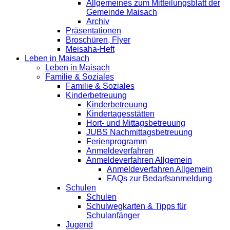
Allgemeines zum Mitteilungsblatt der
Gemeinde Maisach
Archiv
Präsentationen
Broschüren, Flyer
Meisaha-Heft
Leben in Maisach
Leben in Maisach
Familie & Soziales
Familie & Soziales
Kinderbetreuung
Kinderbetreuung
Kindertagesstätten
Hort- und Mittagsbetreuung
JUBS Nachmittagsbetreuung
Ferienprogramm
Anmeldeverfahren
Anmeldeverfahren Allgemein
Anmeldeverfahren Allgemein
FAQs zur Bedarfsanmeldung
Schulen
Schulen
Schulwegkarten & Tipps für
Schulanfänger
Jugend