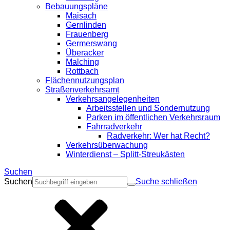
Bebauungspläne
Maisach
Gernlinden
Frauenberg
Germerswang
Überacker
Malching
Rottbach
Flächennutzungsplan
Straßenverkehrsamt
Verkehrsangelegenheiten
Arbeitsstellen und Sondernutzung
Parken im öffentlichen Verkehrsraum
Fahrradverkehr
Radverkehr: Wer hat Recht?
Verkehrsüberwachung
Winterdienst – Splitt-Streukästen
Suchen
Suchen
Suche schließen