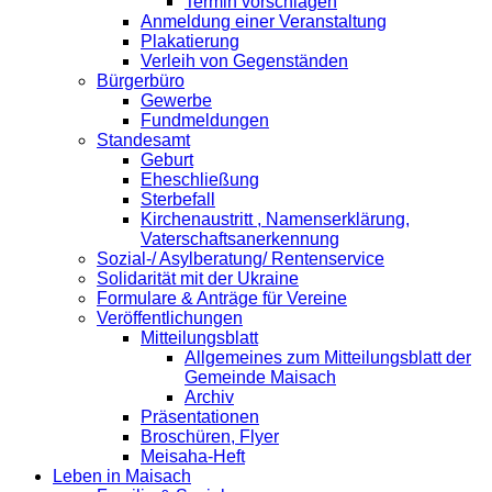
Termin vorschlagen
Anmeldung einer Veranstaltung
Plakatierung
Verleih von Gegenständen
Bürgerbüro
Gewerbe
Fundmeldungen
Standesamt
Geburt
Eheschließung
Sterbefall
Kirchenaustritt , Namenserklärung,
Vaterschaftsanerkennung
Sozial-/ Asylberatung/ Rentenservice
Solidarität mit der Ukraine
Formulare & Anträge für Vereine
Veröffentlichungen
Mitteilungsblatt
Allgemeines zum Mitteilungsblatt der
Gemeinde Maisach
Archiv
Präsentationen
Broschüren, Flyer
Meisaha-Heft
Leben in Maisach