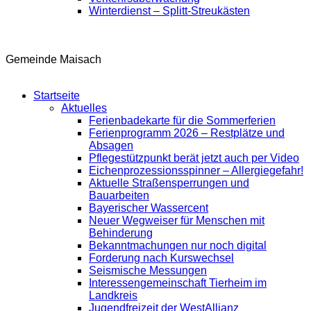
Winterdienst – Splitt-Streukästen
Gemeinde Maisach
Startseite
Aktuelles
Ferienbadekarte für die Sommerferien
Ferienprogramm 2026 – Restplätze und
Absagen
Pflegestützpunkt berät jetzt auch per Video
Eichenprozessionsspinner – Allergiegefahr!
Aktuelle Straßensperrungen und
Bauarbeiten
Bayerischer Wassercent
Neuer Wegweiser für Menschen mit
Behinderung
Bekanntmachungen nur noch digital
Forderung nach Kurswechsel
Seismische Messungen
Interessengemeinschaft Tierheim im
Landkreis
Jugendfreizeit der WestAllianz