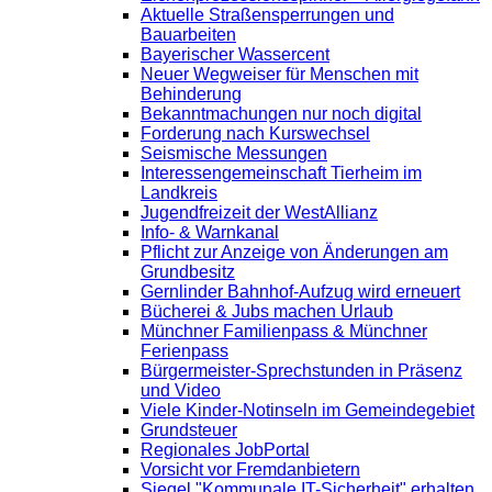
Aktuelle Straßensperrungen und
Bauarbeiten
Bayerischer Wassercent
Neuer Wegweiser für Menschen mit
Behinderung
Bekanntmachungen nur noch digital
Forderung nach Kurswechsel
Seismische Messungen
Interessengemeinschaft Tierheim im
Landkreis
Jugendfreizeit der WestAllianz
Info- & Warnkanal
Pflicht zur Anzeige von Änderungen am
Grundbesitz
Gernlinder Bahnhof-Aufzug wird erneuert
Bücherei & Jubs machen Urlaub
Münchner Familienpass & Münchner
Ferienpass
Bürgermeister-Sprechstunden in Präsenz
und Video
Viele Kinder-Notinseln im Gemeindegebiet
Grundsteuer
Regionales JobPortal
Vorsicht vor Fremdanbietern
Siegel "Kommunale IT-Sicherheit" erhalten