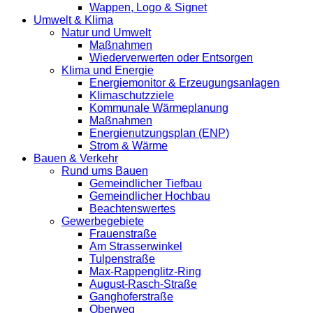
Wappen, Logo & Signet
Umwelt & Klima
Natur und Umwelt
Maßnahmen
Wiederverwerten oder Entsorgen
Klima und Energie
Energiemonitor & Erzeugungsanlagen
Klimaschutzziele
Kommunale Wärmeplanung
Maßnahmen
Energienutzungsplan (ENP)
Strom & Wärme
Bauen & Verkehr
Rund ums Bauen
Gemeindlicher Tiefbau
Gemeindlicher Hochbau
Beachtenswertes
Gewerbegebiete
Frauenstraße
Am Strasserwinkel
Tulpenstraße
Max-Rappenglitz-Ring
August-Rasch-Straße
Ganghoferstraße
Oberweg