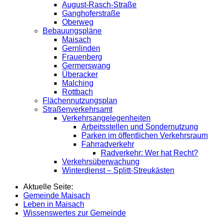
August-Rasch-Straße
Ganghoferstraße
Oberweg
Bebauungspläne
Maisach
Gernlinden
Frauenberg
Germerswang
Überacker
Malching
Rottbach
Flächennutzungsplan
Straßenverkehrsamt
Verkehrsangelegenheiten
Arbeitsstellen und Sondernutzung
Parken im öffentlichen Verkehrsraum
Fahrradverkehr
Radverkehr: Wer hat Recht?
Verkehrsüberwachung
Winterdienst – Splitt-Streukästen
Aktuelle Seite:
Gemeinde Maisach
Leben in Maisach
Wissenswertes zur Gemeinde