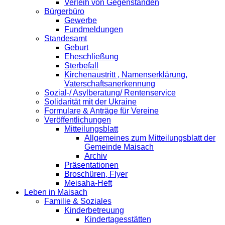
Verleih von Gegenständen
Bürgerbüro
Gewerbe
Fundmeldungen
Standesamt
Geburt
Eheschließung
Sterbefall
Kirchenaustritt , Namenserklärung,
Vaterschaftsanerkennung
Sozial-/ Asylberatung/ Rentenservice
Solidarität mit der Ukraine
Formulare & Anträge für Vereine
Veröffentlichungen
Mitteilungsblatt
Allgemeines zum Mitteilungsblatt der
Gemeinde Maisach
Archiv
Präsentationen
Broschüren, Flyer
Meisaha-Heft
Leben in Maisach
Familie & Soziales
Kinderbetreuung
Kindertagesstätten