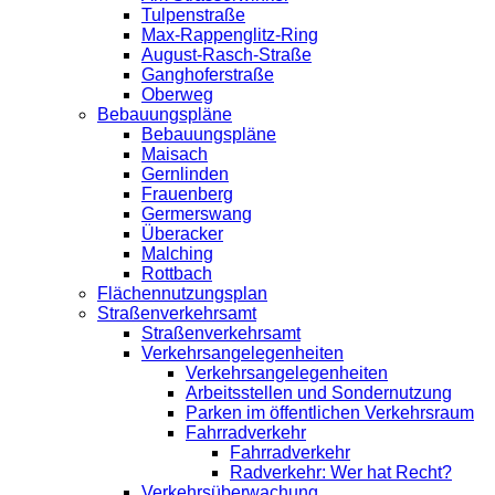
Tulpenstraße
Max-Rappenglitz-Ring
August-Rasch-Straße
Ganghoferstraße
Oberweg
Bebauungspläne
Bebauungspläne
Maisach
Gernlinden
Frauenberg
Germerswang
Überacker
Malching
Rottbach
Flächennutzungsplan
Straßenverkehrsamt
Straßenverkehrsamt
Verkehrsangelegenheiten
Verkehrsangelegenheiten
Arbeitsstellen und Sondernutzung
Parken im öffentlichen Verkehrsraum
Fahrradverkehr
Fahrradverkehr
Radverkehr: Wer hat Recht?
Verkehrsüberwachung