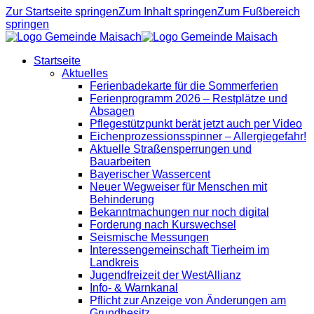
Zur Startseite springen
Zum Inhalt springen
Zum Fußbereich
springen
Startseite
Aktuelles
Ferienbadekarte für die Sommerferien
Ferienprogramm 2026 – Restplätze und
Absagen
Pflegestützpunkt berät jetzt auch per Video
Eichenprozessionsspinner – Allergiegefahr!
Aktuelle Straßensperrungen und
Bauarbeiten
Bayerischer Wassercent
Neuer Wegweiser für Menschen mit
Behinderung
Bekanntmachungen nur noch digital
Forderung nach Kurswechsel
Seismische Messungen
Interessengemeinschaft Tierheim im
Landkreis
Jugendfreizeit der WestAllianz
Info- & Warnkanal
Pflicht zur Anzeige von Änderungen am
Grundbesitz