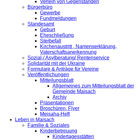
Verleih von Gegenständen
Bürgerbüro
Gewerbe
Fundmeldungen
Standesamt
Geburt
Eheschließung
Sterbefall
Kirchenaustritt , Namenserklärung,
Vaterschaftsanerkennung
Sozial-/ Asylberatung/ Rentenservice
Solidarität mit der Ukraine
Formulare & Anträge für Vereine
Veröffentlichungen
Mitteilungsblatt
Allgemeines zum Mitteilungsblatt der
Gemeinde Maisach
Archiv
Präsentationen
Broschüren, Flyer
Meisaha-Heft
Leben in Maisach
Familie & Soziales
Kinderbetreuung
Kindertagesstätten