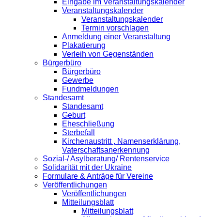
Eingabe im Veranstaltungskalender
Veranstaltungskalender
Veranstaltungskalender
Termin vorschlagen
Anmeldung einer Veranstaltung
Plakatierung
Verleih von Gegenständen
Bürgerbüro
Bürgerbüro
Gewerbe
Fundmeldungen
Standesamt
Standesamt
Geburt
Eheschließung
Sterbefall
Kirchenaustritt , Namenserklärung,
Vaterschaftsanerkennung
Sozial-/ Asylberatung/ Rentenservice
Solidarität mit der Ukraine
Formulare & Anträge für Vereine
Veröffentlichungen
Veröffentlichungen
Mitteilungsblatt
Mitteilungsblatt