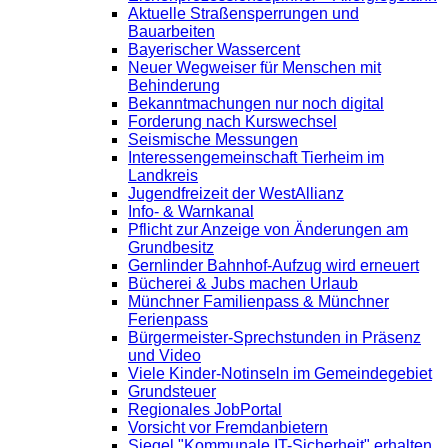
Aktuelle Straßensperrungen und
Bauarbeiten
Bayerischer Wassercent
Neuer Wegweiser für Menschen mit
Behinderung
Bekanntmachungen nur noch digital
Forderung nach Kurswechsel
Seismische Messungen
Interessengemeinschaft Tierheim im
Landkreis
Jugendfreizeit der WestAllianz
Info- & Warnkanal
Pflicht zur Anzeige von Änderungen am
Grundbesitz
Gernlinder Bahnhof-Aufzug wird erneuert
Bücherei & Jubs machen Urlaub
Münchner Familienpass & Münchner
Ferienpass
Bürgermeister-Sprechstunden in Präsenz
und Video
Viele Kinder-Notinseln im Gemeindegebiet
Grundsteuer
Regionales JobPortal
Vorsicht vor Fremdanbietern
Siegel "Kommunale IT-Sicherheit" erhalten