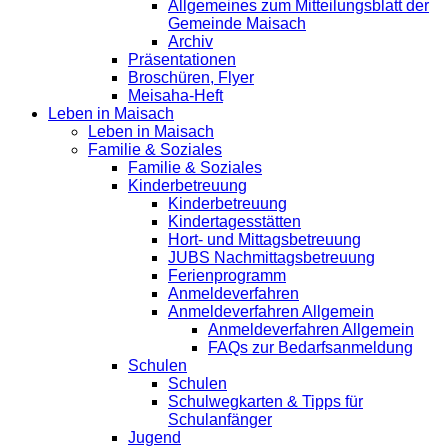
Allgemeines zum Mitteilungsblatt der
Gemeinde Maisach
Archiv
Präsentationen
Broschüren, Flyer
Meisaha-Heft
Leben in Maisach
Leben in Maisach
Familie & Soziales
Familie & Soziales
Kinderbetreuung
Kinderbetreuung
Kindertagesstätten
Hort- und Mittagsbetreuung
JUBS Nachmittagsbetreuung
Ferienprogramm
Anmeldeverfahren
Anmeldeverfahren Allgemein
Anmeldeverfahren Allgemein
FAQs zur Bedarfsanmeldung
Schulen
Schulen
Schulwegkarten & Tipps für
Schulanfänger
Jugend