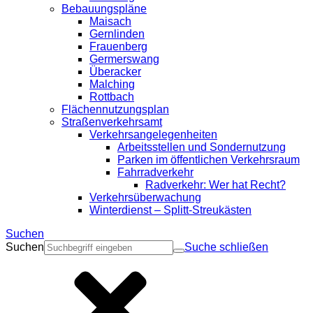
Bebauungspläne
Maisach
Gernlinden
Frauenberg
Germerswang
Überacker
Malching
Rottbach
Flächennutzungsplan
Straßenverkehrsamt
Verkehrsangelegenheiten
Arbeitsstellen und Sondernutzung
Parken im öffentlichen Verkehrsraum
Fahrradverkehr
Radverkehr: Wer hat Recht?
Verkehrsüberwachung
Winterdienst – Splitt-Streukästen
Suchen
Suchen
Suche schließen