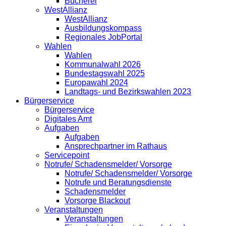
Bücherei
WestAllianz
WestAllianz
Ausbildungskompass
Regionales JobPortal
Wahlen
Wahlen
Kommunalwahl 2026
Bundestagswahl 2025
Europawahl 2024
Landtags- und Bezirkswahlen 2023
Bürgerservice
Bürgerservice
Digitales Amt
Aufgaben
Aufgaben
Ansprechpartner im Rathaus
Servicepoint
Notrufe/ Schadensmelder/ Vorsorge
Notrufe/ Schadensmelder/ Vorsorge
Notrufe und Beratungsdienste
Schadensmelder
Vorsorge Blackout
Veranstaltungen
Veranstaltungen