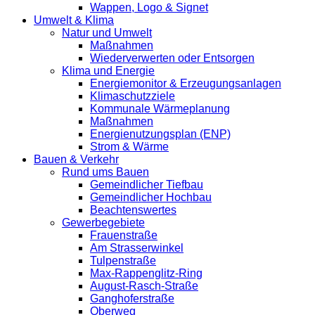
Wappen, Logo & Signet
Umwelt & Klima
Natur und Umwelt
Maßnahmen
Wiederverwerten oder Entsorgen
Klima und Energie
Energiemonitor & Erzeugungsanlagen
Klimaschutzziele
Kommunale Wärmeplanung
Maßnahmen
Energienutzungsplan (ENP)
Strom & Wärme
Bauen & Verkehr
Rund ums Bauen
Gemeindlicher Tiefbau
Gemeindlicher Hochbau
Beachtenswertes
Gewerbegebiete
Frauenstraße
Am Strasserwinkel
Tulpenstraße
Max-Rappenglitz-Ring
August-Rasch-Straße
Ganghoferstraße
Oberweg