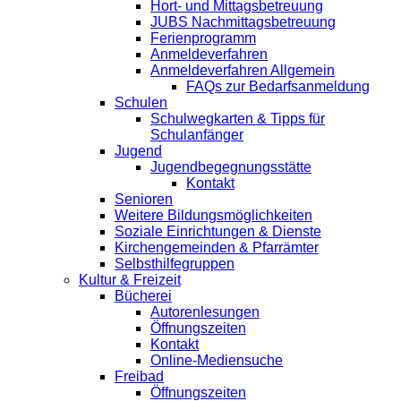
Hort- und Mittagsbetreuung
JUBS Nachmittagsbetreuung
Ferienprogramm
Anmeldeverfahren
Anmeldeverfahren Allgemein
FAQs zur Bedarfsanmeldung
Schulen
Schulwegkarten & Tipps für
Schulanfänger
Jugend
Jugendbegegnungsstätte
Kontakt
Senioren
Weitere Bildungsmöglichkeiten
Soziale Einrichtungen & Dienste
Kirchengemeinden & Pfarrämter
Selbsthilfegruppen
Kultur & Freizeit
Bücherei
Autorenlesungen
Öffnungszeiten
Kontakt
Online-Mediensuche
Freibad
Öffnungszeiten