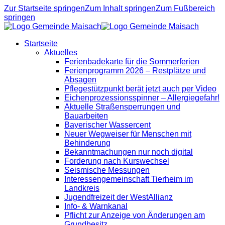
Zur Startseite springen
Zum Inhalt springen
Zum Fußbereich
springen
Startseite
Aktuelles
Ferienbadekarte für die Sommerferien
Ferienprogramm 2026 – Restplätze und
Absagen
Pflegestützpunkt berät jetzt auch per Video
Eichenprozessionsspinner – Allergiegefahr!
Aktuelle Straßensperrungen und
Bauarbeiten
Bayerischer Wassercent
Neuer Wegweiser für Menschen mit
Behinderung
Bekanntmachungen nur noch digital
Forderung nach Kurswechsel
Seismische Messungen
Interessengemeinschaft Tierheim im
Landkreis
Jugendfreizeit der WestAllianz
Info- & Warnkanal
Pflicht zur Anzeige von Änderungen am
Grundbesitz