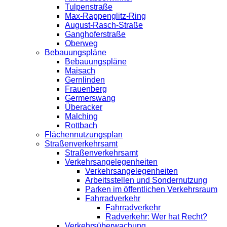
Tulpenstraße
Max-Rappenglitz-Ring
August-Rasch-Straße
Ganghoferstraße
Oberweg
Bebauungspläne
Bebauungspläne
Maisach
Gernlinden
Frauenberg
Germerswang
Überacker
Malching
Rottbach
Flächennutzungsplan
Straßenverkehrsamt
Straßenverkehrsamt
Verkehrsangelegenheiten
Verkehrsangelegenheiten
Arbeitsstellen und Sondernutzung
Parken im öffentlichen Verkehrsraum
Fahrradverkehr
Fahrradverkehr
Radverkehr: Wer hat Recht?
Verkehrsüberwachung