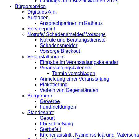
Landtags- und Bezirkswahlen 2023
Bürgerservice
Digitales Amt
Aufgaben
Ansprechpartner im Rathaus
Servicepoint
Notrufe/ Schadensmelder/ Vorsorge
Notrufe und Beratungsdienste
Schadensmelder
Vorsorge Blackout
Veranstaltungen
Eingabe im Veranstaltungskalender
Veranstaltungskalender
Termin vorschlagen
Anmeldung einer Veranstaltung
Plakatierung
Verleih von Gegenständen
Bürgerbüro
Gewerbe
Fundmeldungen
Standesamt
Geburt
Eheschließung
Sterbefall
Kirchenaustritt , Namenserklärung, Vatersch