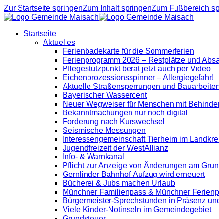
Zur Startseite springen
Zum Inhalt springen
Zum Fußbereich sp
Startseite
Aktuelles
Ferienbadekarte für die Sommerferien
Ferienprogramm 2026 – Restplätze und Abs
Pflegestützpunkt berät jetzt auch per Video
Eichenprozessionsspinner – Allergiegefahr!
Aktuelle Straßensperrungen und Bauarbeite
Bayerischer Wassercent
Neuer Wegweiser für Menschen mit Behinde
Bekanntmachungen nur noch digital
Forderung nach Kurswechsel
Seismische Messungen
Interessengemeinschaft Tierheim im Landkre
Jugendfreizeit der WestAllianz
Info- & Warnkanal
Pflicht zur Anzeige von Änderungen am Grun
Gernlinder Bahnhof-Aufzug wird erneuert
Bücherei & Jubs machen Urlaub
Münchner Familienpass & Münchner Ferien
Bürgermeister-Sprechstunden in Präsenz un
Viele Kinder-Notinseln im Gemeindegebiet
Grundsteuer