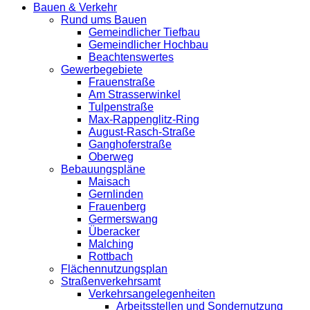
Bauen & Verkehr
Rund ums Bauen
Gemeindlicher Tiefbau
Gemeindlicher Hochbau
Beachtenswertes
Gewerbegebiete
Frauenstraße
Am Strasserwinkel
Tulpenstraße
Max-Rappenglitz-Ring
August-Rasch-Straße
Ganghoferstraße
Oberweg
Bebauungspläne
Maisach
Gernlinden
Frauenberg
Germerswang
Überacker
Malching
Rottbach
Flächennutzungsplan
Straßenverkehrsamt
Verkehrsangelegenheiten
Arbeitsstellen und Sondernutzung