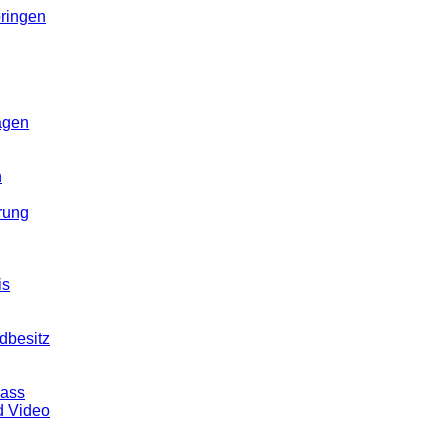
ringen
agen
n
rung
is
dbesitz
pass
d Video