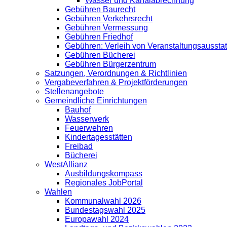
Wasser und Kanalabrechnung
Gebühren Baurecht
Gebühren Verkehrsrecht
Gebühren Vermessung
Gebühren Friedhof
Gebühren: Verleih von Veranstaltungsaussta
Gebühren Bücherei
Gebühren Bürgerzentrum
Satzungen, Verordnungen & Richtlinien
Vergabeverfahren & Projektförderungen
Stellenangebote
Gemeindliche Einrichtungen
Bauhof
Wasserwerk
Feuerwehren
Kindertagesstätten
Freibad
Bücherei
WestAllianz
Ausbildungskompass
Regionales JobPortal
Wahlen
Kommunalwahl 2026
Bundestagswahl 2025
Europawahl 2024