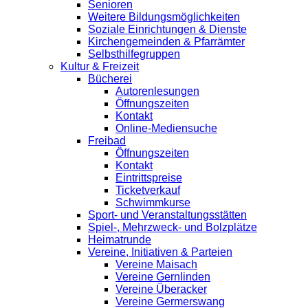
Senioren
Weitere Bildungsmöglichkeiten
Soziale Einrichtungen & Dienste
Kirchengemeinden & Pfarrämter
Selbsthilfegruppen
Kultur & Freizeit
Bücherei
Autorenlesungen
Öffnungszeiten
Kontakt
Online-Mediensuche
Freibad
Öffnungszeiten
Kontakt
Eintrittspreise
Ticketverkauf
Schwimmkurse
Sport- und Veranstaltungsstätten
Spiel-, Mehrzweck- und Bolzplätze
Heimatrunde
Vereine, Initiativen & Parteien
Vereine Maisach
Vereine Gernlinden
Vereine Überacker
Vereine Germerswang