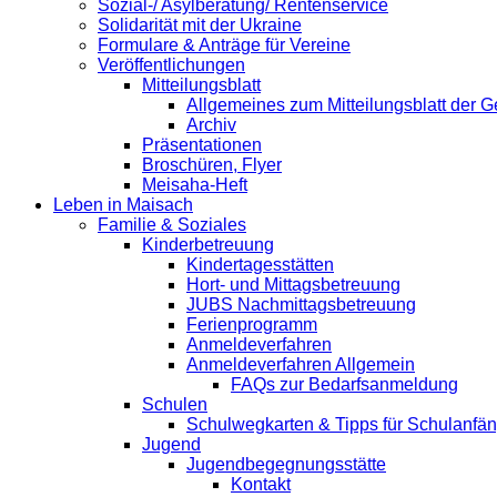
Sozial-/ Asylberatung/ Rentenservice
Solidarität mit der Ukraine
Formulare & Anträge für Vereine
Veröffentlichungen
Mitteilungsblatt
Allgemeines zum Mitteilungsblatt der
Archiv
Präsentationen
Broschüren, Flyer
Meisaha-Heft
Leben in Maisach
Familie & Soziales
Kinderbetreuung
Kindertagesstätten
Hort- und Mittagsbetreuung
JUBS Nachmittagsbetreuung
Ferienprogramm
Anmeldeverfahren
Anmeldeverfahren Allgemein
FAQs zur Bedarfsanmeldung
Schulen
Schulwegkarten & Tipps für Schulanfä
Jugend
Jugendbegegnungsstätte
Kontakt