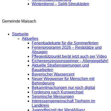
Winterdienst – Splitt-Streukästen
Gemeinde Maisach
Startseite
Aktuelles
Ferienbadekarte für die Sommerferien
Ferienprogramm 2026 – Restplätze und
Absagen
Pflegestützpunkt berät jetzt auch per Video
Eichenprozessionsspinner – Allergiegefahr!
Aktuelle Straßensperrungen und
Bauarbeiten
Bayerischer Wassercent
Neuer Wegweiser für Menschen mit
Behinderung
Bekanntmachungen nur noch digital
Forderung nach Kurswechsel
Seismische Messungen
Interessengemeinschaft Tierheim im
Landkreis
Jugendfreizeit der WestAllianz