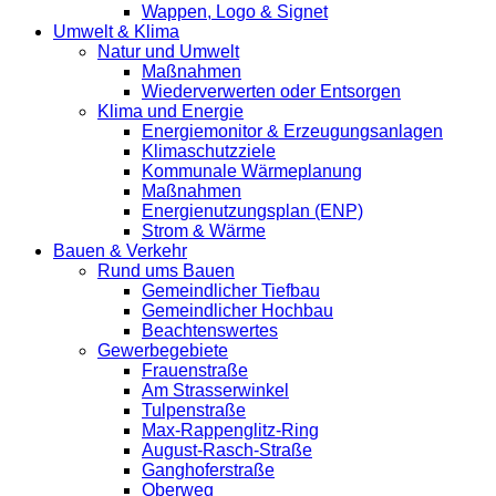
Wappen, Logo & Signet
Umwelt & Klima
Natur und Umwelt
Maßnahmen
Wiederverwerten oder Entsorgen
Klima und Energie
Energiemonitor & Erzeugungsanlagen
Klimaschutzziele
Kommunale Wärmeplanung
Maßnahmen
Energienutzungsplan (ENP)
Strom & Wärme
Bauen & Verkehr
Rund ums Bauen
Gemeindlicher Tiefbau
Gemeindlicher Hochbau
Beachtenswertes
Gewerbegebiete
Frauenstraße
Am Strasserwinkel
Tulpenstraße
Max-Rappenglitz-Ring
August-Rasch-Straße
Ganghoferstraße
Oberweg