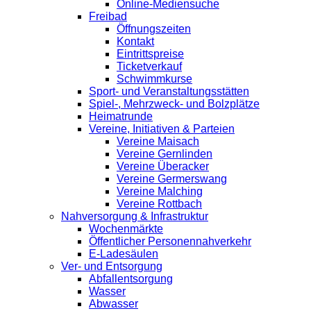
Online-Mediensuche
Freibad
Öffnungszeiten
Kontakt
Eintrittspreise
Ticketverkauf
Schwimmkurse
Sport- und Veranstaltungsstätten
Spiel-, Mehrzweck- und Bolzplätze
Heimatrunde
Vereine, Initiativen & Parteien
Vereine Maisach
Vereine Gernlinden
Vereine Überacker
Vereine Germerswang
Vereine Malching
Vereine Rottbach
Nahversorgung & Infrastruktur
Wochenmärkte
Öffentlicher Personennahverkehr
E-Ladesäulen
Ver- und Entsorgung
Abfallentsorgung
Wasser
Abwasser