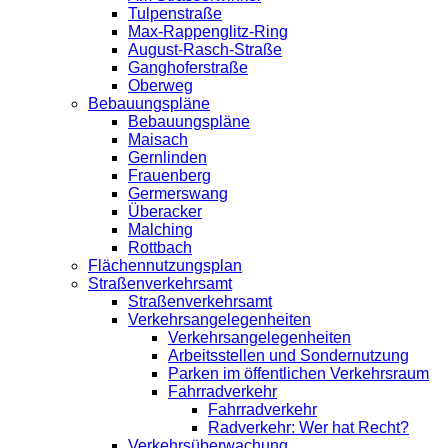
Tulpenstraße
Max-Rappenglitz-Ring
August-Rasch-Straße
Ganghoferstraße
Oberweg
Bebauungspläne
Bebauungspläne
Maisach
Gernlinden
Frauenberg
Germerswang
Überacker
Malching
Rottbach
Flächennutzungsplan
Straßenverkehrsamt
Straßenverkehrsamt
Verkehrsangelegenheiten
Verkehrsangelegenheiten
Arbeitsstellen und Sondernutzung
Parken im öffentlichen Verkehrsraum
Fahrradverkehr
Fahrradverkehr
Radverkehr: Wer hat Recht?
Verkehrsüberwachung