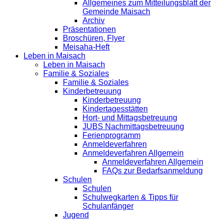
Allgemeines zum Mitteilungsblatt der
Gemeinde Maisach
Archiv
Präsentationen
Broschüren, Flyer
Meisaha-Heft
Leben in Maisach
Leben in Maisach
Familie & Soziales
Familie & Soziales
Kinderbetreuung
Kinderbetreuung
Kindertagesstätten
Hort- und Mittagsbetreuung
JUBS Nachmittagsbetreuung
Ferienprogramm
Anmeldeverfahren
Anmeldeverfahren Allgemein
Anmeldeverfahren Allgemein
FAQs zur Bedarfsanmeldung
Schulen
Schulen
Schulwegkarten & Tipps für
Schulanfänger
Jugend