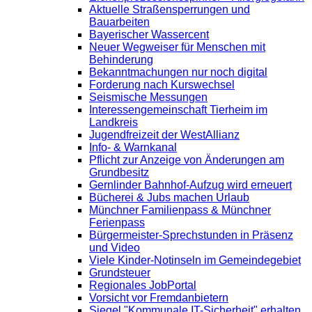
Aktuelle Straßensperrungen und
Bauarbeiten
Bayerischer Wassercent
Neuer Wegweiser für Menschen mit
Behinderung
Bekanntmachungen nur noch digital
Forderung nach Kurswechsel
Seismische Messungen
Interessengemeinschaft Tierheim im
Landkreis
Jugendfreizeit der WestAllianz
Info- & Warnkanal
Pflicht zur Anzeige von Änderungen am
Grundbesitz
Gernlinder Bahnhof-Aufzug wird erneuert
Bücherei & Jubs machen Urlaub
Münchner Familienpass & Münchner
Ferienpass
Bürgermeister-Sprechstunden in Präsenz
und Video
Viele Kinder-Notinseln im Gemeindegebiet
Grundsteuer
Regionales JobPortal
Vorsicht vor Fremdanbietern
Siegel "Kommunale IT-Sicherheit" erhalten