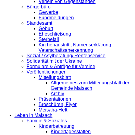
Verleih von Gegenständen
Bürgerbüro
Gewerbe
Fundmeldungen
Standesamt
Geburt
Eheschließung
Sterbefall
Kirchenaustritt , Namenserklärung,
Vaterschaftsanerkennung
Sozial-/ Asylberatung/ Rentenservice
Solidarität mit der Ukraine
Formulare & Anträge für Vereine
Veröffentlichungen
Mitteilungsblatt
Allgemeines zum Mitteilungsblatt der
Gemeinde Maisach
Archiv
Präsentationen
Broschüren, Flyer
Meisaha-Heft
Leben in Maisach
Familie & Soziales
Kinderbetreuung
Kindertagesstätten