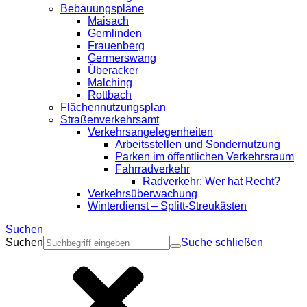
Bebauungspläne
Maisach
Gernlinden
Frauenberg
Germerswang
Überacker
Malching
Rottbach
Flächennutzungsplan
Straßenverkehrsamt
Verkehrsangelegenheiten
Arbeitsstellen und Sondernutzung
Parken im öffentlichen Verkehrsraum
Fahrradverkehr
Radverkehr: Wer hat Recht?
Verkehrsüberwachung
Winterdienst – Splitt-Streukästen
Suchen
Suchen
Suche schließen