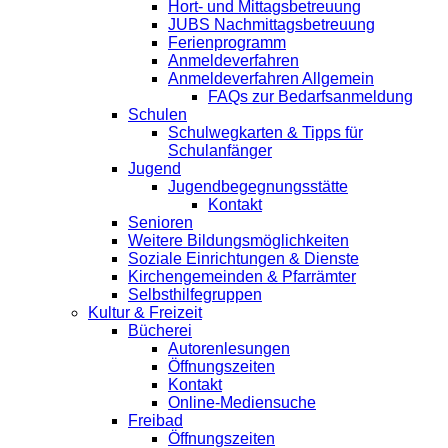
Hort- und Mittagsbetreuung
JUBS Nachmittagsbetreuung
Ferienprogramm
Anmeldeverfahren
Anmeldeverfahren Allgemein
FAQs zur Bedarfsanmeldung
Schulen
Schulwegkarten & Tipps für
Schulanfänger
Jugend
Jugendbegegnungsstätte
Kontakt
Senioren
Weitere Bildungsmöglichkeiten
Soziale Einrichtungen & Dienste
Kirchengemeinden & Pfarrämter
Selbsthilfegruppen
Kultur & Freizeit
Bücherei
Autorenlesungen
Öffnungszeiten
Kontakt
Online-Mediensuche
Freibad
Öffnungszeiten