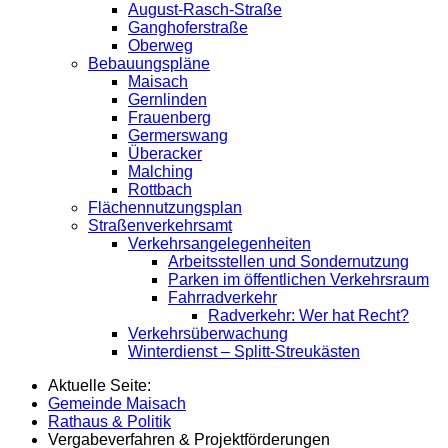
August-Rasch-Straße
Ganghoferstraße
Oberweg
Bebauungspläne
Maisach
Gernlinden
Frauenberg
Germerswang
Überacker
Malching
Rottbach
Flächennutzungsplan
Straßenverkehrsamt
Verkehrsangelegenheiten
Arbeitsstellen und Sondernutzung
Parken im öffentlichen Verkehrsraum
Fahrradverkehr
Radverkehr: Wer hat Recht?
Verkehrsüberwachung
Winterdienst – Splitt-Streukästen
Aktuelle Seite:
Gemeinde Maisach
Rathaus & Politik
Vergabeverfahren & Projektförderungen