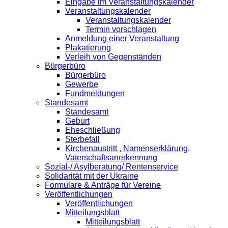
Eingabe im Veranstaltungskalender
Veranstaltungskalender
Veranstaltungskalender
Termin vorschlagen
Anmeldung einer Veranstaltung
Plakatierung
Verleih von Gegenständen
Bürgerbüro
Bürgerbüro
Gewerbe
Fundmeldungen
Standesamt
Standesamt
Geburt
Eheschließung
Sterbefall
Kirchenaustritt , Namenserklärung,
Vaterschaftsanerkennung
Sozial-/ Asylberatung/ Rentenservice
Solidarität mit der Ukraine
Formulare & Anträge für Vereine
Veröffentlichungen
Veröffentlichungen
Mitteilungsblatt
Mitteilungsblatt