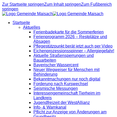
Zur Startseite springen
Zum Inhalt springen
Zum Fußbereich
springen
Startseite
Aktuelles
Ferienbadekarte für die Sommerferien
Ferienprogramm 2026 – Restplätze und
Absagen
Pflegestützpunkt berät jetzt auch per Video
Eichenprozessionsspinner – Allergiegefahr!
Aktuelle Straßensperrungen und
Bauarbeiten
Bayerischer Wassercent
Neuer Wegweiser für Menschen mit
Behinderung
Bekanntmachungen nur noch digital
Forderung nach Kurswechsel
Seismische Messungen
Interessengemeinschaft Tierheim im
Landkreis
Jugendfreizeit der WestAllianz
Info- & Warnkanal
Pflicht zur Anzeige von Änderungen am
Grundbesitz