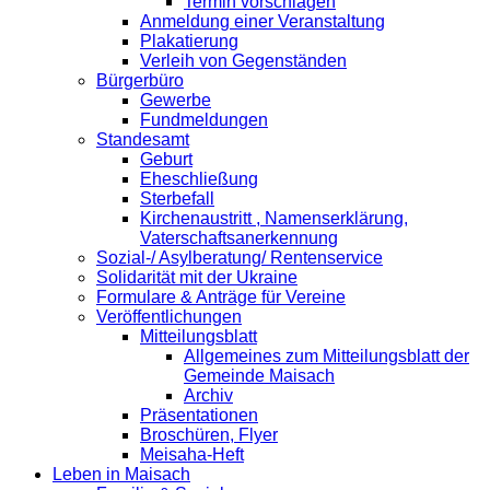
Termin vorschlagen
Anmeldung einer Veranstaltung
Plakatierung
Verleih von Gegenständen
Bürgerbüro
Gewerbe
Fundmeldungen
Standesamt
Geburt
Eheschließung
Sterbefall
Kirchenaustritt , Namenserklärung,
Vaterschaftsanerkennung
Sozial-/ Asylberatung/ Rentenservice
Solidarität mit der Ukraine
Formulare & Anträge für Vereine
Veröffentlichungen
Mitteilungsblatt
Allgemeines zum Mitteilungsblatt der
Gemeinde Maisach
Archiv
Präsentationen
Broschüren, Flyer
Meisaha-Heft
Leben in Maisach