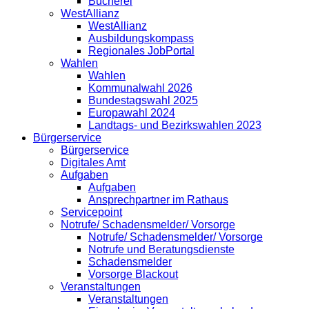
Bücherei
WestAllianz
WestAllianz
Ausbildungskompass
Regionales JobPortal
Wahlen
Wahlen
Kommunalwahl 2026
Bundestagswahl 2025
Europawahl 2024
Landtags- und Bezirkswahlen 2023
Bürgerservice
Bürgerservice
Digitales Amt
Aufgaben
Aufgaben
Ansprechpartner im Rathaus
Servicepoint
Notrufe/ Schadensmelder/ Vorsorge
Notrufe/ Schadensmelder/ Vorsorge
Notrufe und Beratungsdienste
Schadensmelder
Vorsorge Blackout
Veranstaltungen
Veranstaltungen