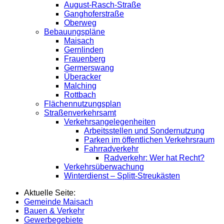
August-Rasch-Straße
Ganghoferstraße
Oberweg
Bebauungspläne
Maisach
Gernlinden
Frauenberg
Germerswang
Überacker
Malching
Rottbach
Flächennutzungsplan
Straßenverkehrsamt
Verkehrsangelegenheiten
Arbeitsstellen und Sondernutzung
Parken im öffentlichen Verkehrsraum
Fahrradverkehr
Radverkehr: Wer hat Recht?
Verkehrsüberwachung
Winterdienst – Splitt-Streukästen
Aktuelle Seite:
Gemeinde Maisach
Bauen & Verkehr
Gewerbegebiete