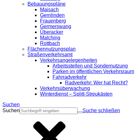
Bebauungspläne
Maisach
Gernlinden
Frauenberg
Germerswang
Überacker
Malching
Rottbach
Flächennutzungsplan
Straßenverkehrsamt
Verkehrsangelegenheiten
Arbeitsstellen und Sondernutzung
Parken im öffentlichen Verkehrsraum
Fahrradverkehr
Radverkehr: Wer hat Recht?
Verkehrsüberwachung
Winterdienst – Splitt-Streukästen
Suchen
Suchen
Suche schließen