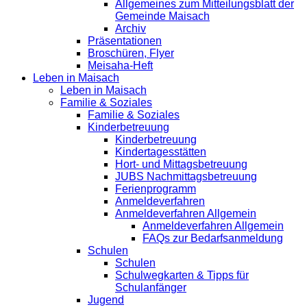
Allgemeines zum Mitteilungsblatt der
Gemeinde Maisach
Archiv
Präsentationen
Broschüren, Flyer
Meisaha-Heft
Leben in Maisach
Leben in Maisach
Familie & Soziales
Familie & Soziales
Kinderbetreuung
Kinderbetreuung
Kindertagesstätten
Hort- und Mittagsbetreuung
JUBS Nachmittagsbetreuung
Ferienprogramm
Anmeldeverfahren
Anmeldeverfahren Allgemein
Anmeldeverfahren Allgemein
FAQs zur Bedarfsanmeldung
Schulen
Schulen
Schulwegkarten & Tipps für
Schulanfänger
Jugend