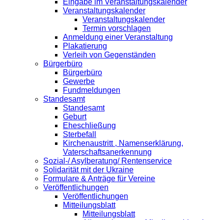
Eingabe im Veranstaltungskalender
Veranstaltungskalender
Veranstaltungskalender
Termin vorschlagen
Anmeldung einer Veranstaltung
Plakatierung
Verleih von Gegenständen
Bürgerbüro
Bürgerbüro
Gewerbe
Fundmeldungen
Standesamt
Standesamt
Geburt
Eheschließung
Sterbefall
Kirchenaustritt , Namenserklärung,
Vaterschaftsanerkennung
Sozial-/ Asylberatung/ Rentenservice
Solidarität mit der Ukraine
Formulare & Anträge für Vereine
Veröffentlichungen
Veröffentlichungen
Mitteilungsblatt
Mitteilungsblatt