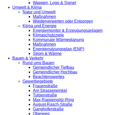
Wappen, Logo & Signet
Umwelt & Klima
Natur und Umwelt
Maßnahmen
Wiederverwerten oder Entsorgen
Klima und Energie
Energiemonitor & Erzeugungsanlagen
Klimaschutzziele
Kommunale Wärmeplanung
Maßnahmen
Energienutzungsplan (ENP)
Strom & Wärme
Bauen & Verkehr
Rund ums Bauen
Gemeindlicher Tiefbau
Gemeindlicher Hochbau
Beachtenswertes
Gewerbegebiete
Frauenstraße
Am Strasserwinkel
Tulpenstraße
Max-Rappenglitz-Ring
August-Rasch-Straße
Ganghoferstraße
Oberweg