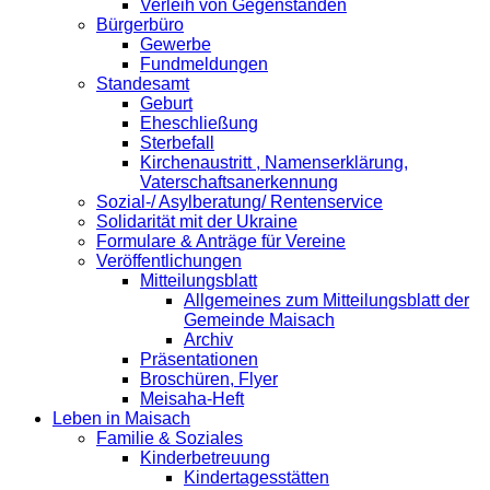
Verleih von Gegenständen
Bürgerbüro
Gewerbe
Fundmeldungen
Standesamt
Geburt
Eheschließung
Sterbefall
Kirchenaustritt , Namenserklärung,
Vaterschaftsanerkennung
Sozial-/ Asylberatung/ Rentenservice
Solidarität mit der Ukraine
Formulare & Anträge für Vereine
Veröffentlichungen
Mitteilungsblatt
Allgemeines zum Mitteilungsblatt der
Gemeinde Maisach
Archiv
Präsentationen
Broschüren, Flyer
Meisaha-Heft
Leben in Maisach
Familie & Soziales
Kinderbetreuung
Kindertagesstätten