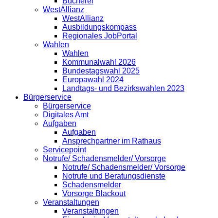
Bücherei
WestAllianz
WestAllianz
Ausbildungskompass
Regionales JobPortal
Wahlen
Wahlen
Kommunalwahl 2026
Bundestagswahl 2025
Europawahl 2024
Landtags- und Bezirkswahlen 2023
Bürgerservice
Bürgerservice
Digitales Amt
Aufgaben
Aufgaben
Ansprechpartner im Rathaus
Servicepoint
Notrufe/ Schadensmelder/ Vorsorge
Notrufe/ Schadensmelder/ Vorsorge
Notrufe und Beratungsdienste
Schadensmelder
Vorsorge Blackout
Veranstaltungen
Veranstaltungen