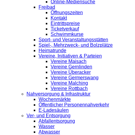
Online-Mediensuche
Freibad
Öffnungszeiten
Kontakt
Eintrittspreise
Ticketverkauf
Schwimmkurse
Sport- und Veranstaltungsstätten
Spiel-, Mehrzweck- und Bolzplätze
Heimatrunde
Vereine, Initiativen & Parteien
Vereine Maisach
Vereine Gernlinden
Vereine Überacker
Vereine Germerswang
Vereine Malching
Vereine Rottbach
Nahversorgung & Infrastruktur
Wochenmärkte
Öffentlicher Personennahverkehr
E-Ladesäulen
Ver- und Entsorgung
Abfallentsorgung
Wasser
Abwasser