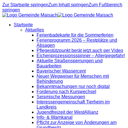
Zur Startseite springen
Zum Inhalt springen
Zum Fußbereich
springen
Startseite
Aktuelles
Ferienbadekarte für die Sommerferien
Ferienprogramm 2026 – Restplätze und
Absagen
Pflegestützpunkt berät jetzt auch per Video
Eichenprozessionsspinner – Allergiegefahr!
Aktuelle Straßensperrungen und
Bauarbeiten
Bayerischer Wassercent
Neuer Wegweiser für Menschen mit
Behinderung
Bekanntmachungen nur noch digital
Forderung nach Kurswechsel
Seismische Messungen
Interessengemeinschaft Tierheim im
Landkreis
Jugendfreizeit der WestAllianz
Info- & Warnkanal
Pflicht zur Anzeige von Änderungen am
Grundbesitz