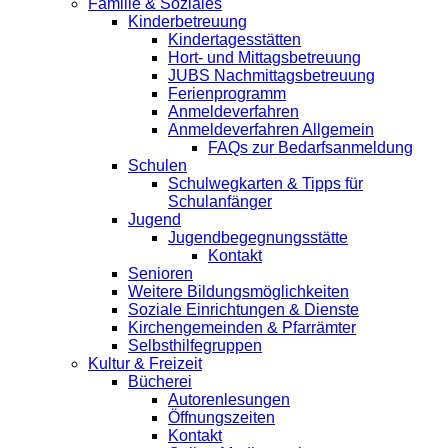
Familie & Soziales
Kinderbetreuung
Kindertagesstätten
Hort- und Mittagsbetreuung
JUBS Nachmittagsbetreuung
Ferienprogramm
Anmeldeverfahren
Anmeldeverfahren Allgemein
FAQs zur Bedarfsanmeldung
Schulen
Schulwegkarten & Tipps für
Schulanfänger
Jugend
Jugendbegegnungsstätte
Kontakt
Senioren
Weitere Bildungsmöglichkeiten
Soziale Einrichtungen & Dienste
Kirchengemeinden & Pfarrämter
Selbsthilfegruppen
Kultur & Freizeit
Bücherei
Autorenlesungen
Öffnungszeiten
Kontakt