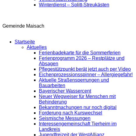
Winterdienst – Splitt-Streukästen
Gemeinde Maisach
Startseite
Aktuelles
Ferienbadekarte für die Sommerferien
Ferienprogramm 2026 – Restplätze und
Absagen
Pflegestützpunkt berät jetzt auch per Video
Eichenprozessionsspinner – Allergiegefahr!
Aktuelle Straßensperrungen und
Bauarbeiten
Bayerischer Wassercent
Neuer Wegweiser für Menschen mit
Behinderung
Bekanntmachungen nur noch digital
Forderung nach Kurswechsel
Seismische Messungen
Interessengemeinschaft Tierheim im
Landkreis
Jugendfreizeit der WestAllianz