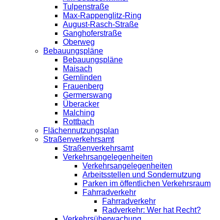
Tulpenstraße
Max-Rappenglitz-Ring
August-Rasch-Straße
Ganghoferstraße
Oberweg
Bebauungspläne
Bebauungspläne
Maisach
Gernlinden
Frauenberg
Germerswang
Überacker
Malching
Rottbach
Flächennutzungsplan
Straßenverkehrsamt
Straßenverkehrsamt
Verkehrsangelegenheiten
Verkehrsangelegenheiten
Arbeitsstellen und Sondernutzung
Parken im öffentlichen Verkehrsraum
Fahrradverkehr
Fahrradverkehr
Radverkehr: Wer hat Recht?
Verkehrsüberwachung