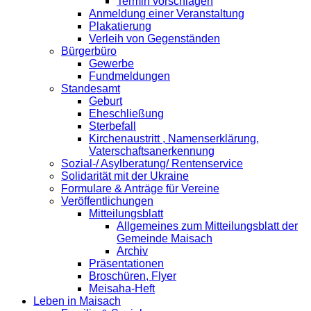
Termin vorschlagen
Anmeldung einer Veranstaltung
Plakatierung
Verleih von Gegenständen
Bürgerbüro
Gewerbe
Fundmeldungen
Standesamt
Geburt
Eheschließung
Sterbefall
Kirchenaustritt , Namenserklärung,
Vaterschaftsanerkennung
Sozial-/ Asylberatung/ Rentenservice
Solidarität mit der Ukraine
Formulare & Anträge für Vereine
Veröffentlichungen
Mitteilungsblatt
Allgemeines zum Mitteilungsblatt der
Gemeinde Maisach
Archiv
Präsentationen
Broschüren, Flyer
Meisaha-Heft
Leben in Maisach