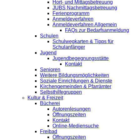
Hort- und Mittagsbetreuung
JUBS Nachmittagsbetreuung
Ferienprogramm
Anmeldeverfahren
Anmeldeverfahren Allgemein
FAQs zur Bedarfsanmeldung
Schulen
Schulwegkarten & Tipps für
Schulanfänger
Jugend
Jugendbegegnungsstätte
Kontakt
Senioren
Weitere Bildungsmöglichkeiten
Soziale Einrichtungen & Dienste
Kirchengemeinden & Pfarrämter
Selbsthilfegruppen
Kultur & Freizeit
Bücherei
Autorenlesungen
Öffnungszeiten
Kontakt
Online-Mediensuche
Freibad
Öffnungszeiten