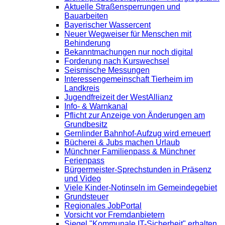
Aktuelle Straßensperrungen und
Bauarbeiten
Bayerischer Wassercent
Neuer Wegweiser für Menschen mit
Behinderung
Bekanntmachungen nur noch digital
Forderung nach Kurswechsel
Seismische Messungen
Interessengemeinschaft Tierheim im
Landkreis
Jugendfreizeit der WestAllianz
Info- & Warnkanal
Pflicht zur Anzeige von Änderungen am
Grundbesitz
Gernlinder Bahnhof-Aufzug wird erneuert
Bücherei & Jubs machen Urlaub
Münchner Familienpass & Münchner
Ferienpass
Bürgermeister-Sprechstunden in Präsenz
und Video
Viele Kinder-Notinseln im Gemeindegebiet
Grundsteuer
Regionales JobPortal
Vorsicht vor Fremdanbietern
Siegel "Kommunale IT-Sicherheit" erhalten