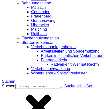
Bebauungspläne
Maisach
Gernlinden
Frauenberg
Germerswang
Überacker
Malching
Rottbach
Flächennutzungsplan
Straßenverkehrsamt
Verkehrsangelegenheiten
Arbeitsstellen und Sondernutzung
Parken im öffentlichen Verkehrsraum
Fahrradverkehr
Radverkehr: Wer hat Recht?
Verkehrsüberwachung
Winterdienst – Splitt-Streukästen
Suchen
Suchen
Suche schließen