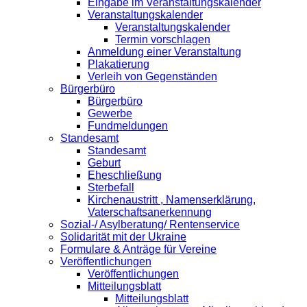
Eingabe im Veranstaltungskalender
Veranstaltungskalender
Veranstaltungskalender
Termin vorschlagen
Anmeldung einer Veranstaltung
Plakatierung
Verleih von Gegenständen
Bürgerbüro
Bürgerbüro
Gewerbe
Fundmeldungen
Standesamt
Standesamt
Geburt
Eheschließung
Sterbefall
Kirchenaustritt , Namenserklärung,
Vaterschaftsanerkennung
Sozial-/ Asylberatung/ Rentenservice
Solidarität mit der Ukraine
Formulare & Anträge für Vereine
Veröffentlichungen
Veröffentlichungen
Mitteilungsblatt
Mitteilungsblatt