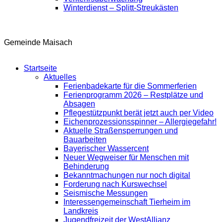
Winterdienst – Splitt-Streukästen
Gemeinde Maisach
Startseite
Aktuelles
Ferienbadekarte für die Sommerferien
Ferienprogramm 2026 – Restplätze und
Absagen
Pflegestützpunkt berät jetzt auch per Video
Eichenprozessionsspinner – Allergiegefahr!
Aktuelle Straßensperrungen und
Bauarbeiten
Bayerischer Wassercent
Neuer Wegweiser für Menschen mit
Behinderung
Bekanntmachungen nur noch digital
Forderung nach Kurswechsel
Seismische Messungen
Interessengemeinschaft Tierheim im
Landkreis
Jugendfreizeit der WestAllianz