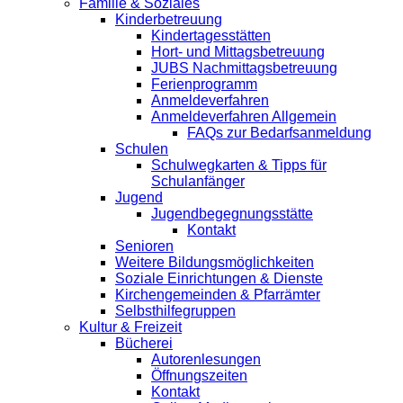
Familie & Soziales
Kinderbetreuung
Kindertagesstätten
Hort- und Mittagsbetreuung
JUBS Nachmittagsbetreuung
Ferienprogramm
Anmeldeverfahren
Anmeldeverfahren Allgemein
FAQs zur Bedarfsanmeldung
Schulen
Schulwegkarten & Tipps für
Schulanfänger
Jugend
Jugendbegegnungsstätte
Kontakt
Senioren
Weitere Bildungsmöglichkeiten
Soziale Einrichtungen & Dienste
Kirchengemeinden & Pfarrämter
Selbsthilfegruppen
Kultur & Freizeit
Bücherei
Autorenlesungen
Öffnungszeiten
Kontakt