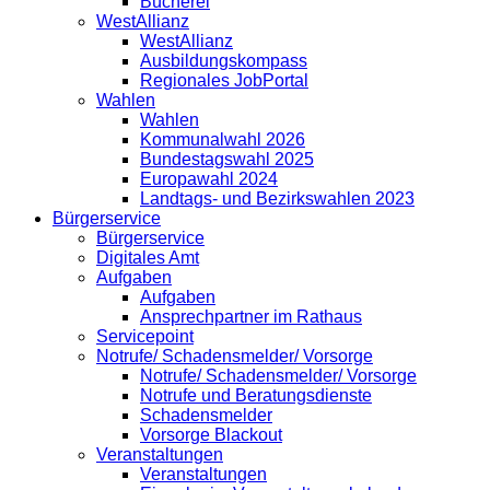
Bücherei
WestAllianz
WestAllianz
Ausbildungskompass
Regionales JobPortal
Wahlen
Wahlen
Kommunalwahl 2026
Bundestagswahl 2025
Europawahl 2024
Landtags- und Bezirkswahlen 2023
Bürgerservice
Bürgerservice
Digitales Amt
Aufgaben
Aufgaben
Ansprechpartner im Rathaus
Servicepoint
Notrufe/ Schadensmelder/ Vorsorge
Notrufe/ Schadensmelder/ Vorsorge
Notrufe und Beratungsdienste
Schadensmelder
Vorsorge Blackout
Veranstaltungen
Veranstaltungen