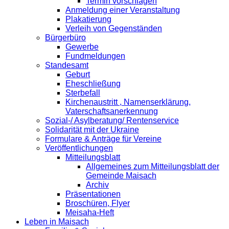
Termin vorschlagen
Anmeldung einer Veranstaltung
Plakatierung
Verleih von Gegenständen
Bürgerbüro
Gewerbe
Fundmeldungen
Standesamt
Geburt
Eheschließung
Sterbefall
Kirchenaustritt , Namenserklärung,
Vaterschaftsanerkennung
Sozial-/ Asylberatung/ Rentenservice
Solidarität mit der Ukraine
Formulare & Anträge für Vereine
Veröffentlichungen
Mitteilungsblatt
Allgemeines zum Mitteilungsblatt der
Gemeinde Maisach
Archiv
Präsentationen
Broschüren, Flyer
Meisaha-Heft
Leben in Maisach