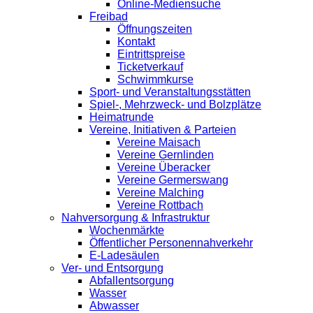
Online-Mediensuche
Freibad
Öffnungszeiten
Kontakt
Eintrittspreise
Ticketverkauf
Schwimmkurse
Sport- und Veranstaltungsstätten
Spiel-, Mehrzweck- und Bolzplätze
Heimatrunde
Vereine, Initiativen & Parteien
Vereine Maisach
Vereine Gernlinden
Vereine Überacker
Vereine Germerswang
Vereine Malching
Vereine Rottbach
Nahversorgung & Infrastruktur
Wochenmärkte
Öffentlicher Personennahverkehr
E-Ladesäulen
Ver- und Entsorgung
Abfallentsorgung
Wasser
Abwasser