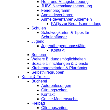
Hort- und Mittagsbetreuung
JUBS Nachmittagsbetreuung
Ferienprogramm
Anmeldeverfahren
Anmeldeverfahren Allgemein
FAQs zur Bedarfsanmeldung
Schulen
Schulwegkarten & Tipps für
Schulanfänger
Jugend
Jugendbegegnungsstätte
Kontakt
Senioren
Weitere Bildungsmöglichkeiten
Soziale Einrichtungen & Dienste
Kirchengemeinden & Pfarrämter
Selbsthilfegruppen
Kultur & Freizeit
Bücherei
Autorenlesungen
Öffnungszeiten
Kontakt
Online-Mediensuche
Freibad
Öffnungszeiten