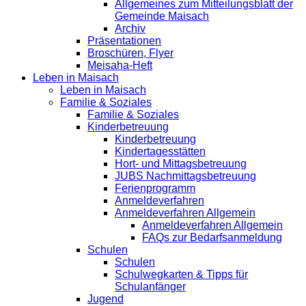
Allgemeines zum Mitteilungsblatt der
Gemeinde Maisach
Archiv
Präsentationen
Broschüren, Flyer
Meisaha-Heft
Leben in Maisach
Leben in Maisach
Familie & Soziales
Familie & Soziales
Kinderbetreuung
Kinderbetreuung
Kindertagesstätten
Hort- und Mittagsbetreuung
JUBS Nachmittagsbetreuung
Ferienprogramm
Anmeldeverfahren
Anmeldeverfahren Allgemein
Anmeldeverfahren Allgemein
FAQs zur Bedarfsanmeldung
Schulen
Schulen
Schulwegkarten & Tipps für
Schulanfänger
Jugend