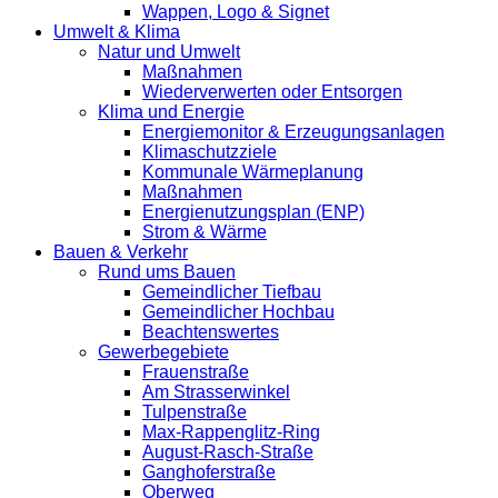
Wappen, Logo & Signet
Umwelt & Klima
Natur und Umwelt
Maßnahmen
Wiederverwerten oder Entsorgen
Klima und Energie
Energiemonitor & Erzeugungsanlagen
Klimaschutzziele
Kommunale Wärmeplanung
Maßnahmen
Energienutzungsplan (ENP)
Strom & Wärme
Bauen & Verkehr
Rund ums Bauen
Gemeindlicher Tiefbau
Gemeindlicher Hochbau
Beachtenswertes
Gewerbegebiete
Frauenstraße
Am Strasserwinkel
Tulpenstraße
Max-Rappenglitz-Ring
August-Rasch-Straße
Ganghoferstraße
Oberweg