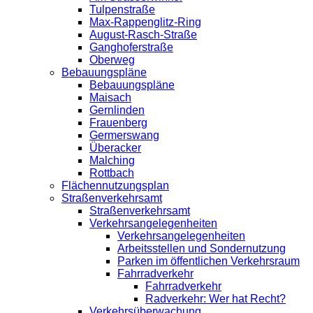
Tulpenstraße
Max-Rappenglitz-Ring
August-Rasch-Straße
Ganghoferstraße
Oberweg
Bebauungspläne
Bebauungspläne
Maisach
Gernlinden
Frauenberg
Germerswang
Überacker
Malching
Rottbach
Flächennutzungsplan
Straßenverkehrsamt
Straßenverkehrsamt
Verkehrsangelegenheiten
Verkehrsangelegenheiten
Arbeitsstellen und Sondernutzung
Parken im öffentlichen Verkehrsraum
Fahrradverkehr
Fahrradverkehr
Radverkehr: Wer hat Recht?
Verkehrsüberwachung