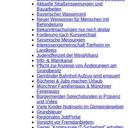
Aktuelle Straßensperrungen und
Bauarbeiten
Bayerischer Wassercent
Neuer Wegweiser für Menschen mit
Behinderung
Bekanntmachungen nur noch digital
Forderung nach Kurswechsel
Seismische Messungen
Interessengemeinschaft Tierheim im
Landkreis
Jugendfreizeit der WestAllianz
Info- & Warnkanal
Pflicht zur Anzeige von Änderungen am
Grundbesitz
Gernlinder Bahnhof-Aufzug wird erneuert
Bücherei & Jubs machen Urlaub
Münchner Familienpass & Münchner
Ferienpass
Bürgermeister-Sprechstunden in Präsenz
und Video
Viele Kinder-Notinseln im Gemeindegebiet
Grundsteuer
Regionales JobPortal
Vorsicht vor Fremdanbietern
Siegel "Kommunale IT-Sicherheit" erhalten