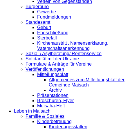
Verleih von Gegenständen
Bürgerbüro
Gewerbe
Fundmeldungen
Standesamt
Geburt
Eheschließung
Sterbefall
Kirchenaustritt , Namenserklärung,
Vaterschaftsanerkennung
Sozial-/ Asylberatung/ Rentenservice
Solidarität mit der Ukraine
Formulare & Anträge für Vereine
Veröffentlichungen
Mitteilungsblatt
Allgemeines zum Mitteilungsblatt der
Gemeinde Maisach
Archiv
Präsentationen
Broschüren, Flyer
Meisaha-Heft
Leben in Maisach
Familie & Soziales
Kinderbetreuung
Kindertagesstätten