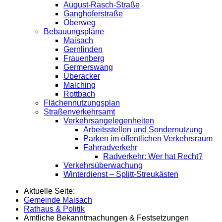
August-Rasch-Straße
Ganghoferstraße
Oberweg
Bebauungspläne
Maisach
Gernlinden
Frauenberg
Germerswang
Überacker
Malching
Rottbach
Flächennutzungsplan
Straßenverkehrsamt
Verkehrsangelegenheiten
Arbeitsstellen und Sondernutzung
Parken im öffentlichen Verkehrsraum
Fahrradverkehr
Radverkehr: Wer hat Recht?
Verkehrsüberwachung
Winterdienst – Splitt-Streukästen
Aktuelle Seite:
Gemeinde Maisach
Rathaus & Politik
Amtliche Bekanntmachungen & Festsetzungen