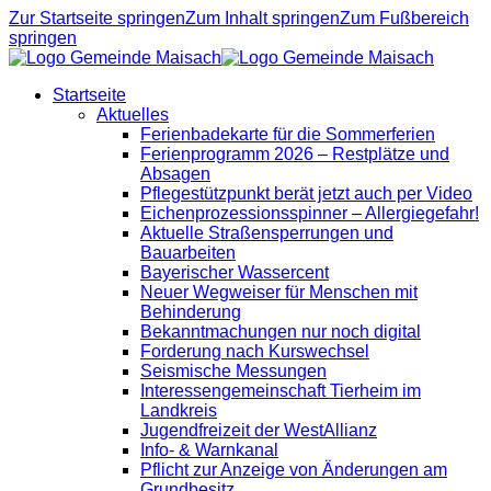
Zur Startseite springen
Zum Inhalt springen
Zum Fußbereich
springen
Startseite
Aktuelles
Ferienbadekarte für die Sommerferien
Ferienprogramm 2026 – Restplätze und
Absagen
Pflegestützpunkt berät jetzt auch per Video
Eichenprozessionsspinner – Allergiegefahr!
Aktuelle Straßensperrungen und
Bauarbeiten
Bayerischer Wassercent
Neuer Wegweiser für Menschen mit
Behinderung
Bekanntmachungen nur noch digital
Forderung nach Kurswechsel
Seismische Messungen
Interessengemeinschaft Tierheim im
Landkreis
Jugendfreizeit der WestAllianz
Info- & Warnkanal
Pflicht zur Anzeige von Änderungen am
Grundbesitz