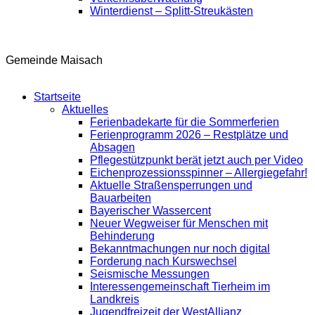
Winterdienst – Splitt-Streukästen
Gemeinde Maisach
Startseite
Aktuelles
Ferienbadekarte für die Sommerferien
Ferienprogramm 2026 – Restplätze und
Absagen
Pflegestützpunkt berät jetzt auch per Video
Eichenprozessionsspinner – Allergiegefahr!
Aktuelle Straßensperrungen und
Bauarbeiten
Bayerischer Wassercent
Neuer Wegweiser für Menschen mit
Behinderung
Bekanntmachungen nur noch digital
Forderung nach Kurswechsel
Seismische Messungen
Interessengemeinschaft Tierheim im
Landkreis
Jugendfreizeit der WestAllianz