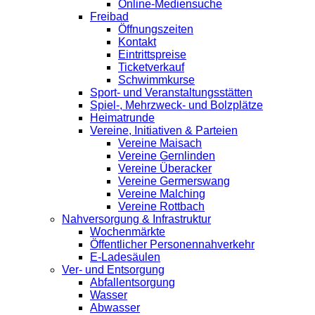
Online-Mediensuche
Freibad
Öffnungszeiten
Kontakt
Eintrittspreise
Ticketverkauf
Schwimmkurse
Sport- und Veranstaltungsstätten
Spiel-, Mehrzweck- und Bolzplätze
Heimatrunde
Vereine, Initiativen & Parteien
Vereine Maisach
Vereine Gernlinden
Vereine Überacker
Vereine Germerswang
Vereine Malching
Vereine Rottbach
Nahversorgung & Infrastruktur
Wochenmärkte
Öffentlicher Personennahverkehr
E-Ladesäulen
Ver- und Entsorgung
Abfallentsorgung
Wasser
Abwasser