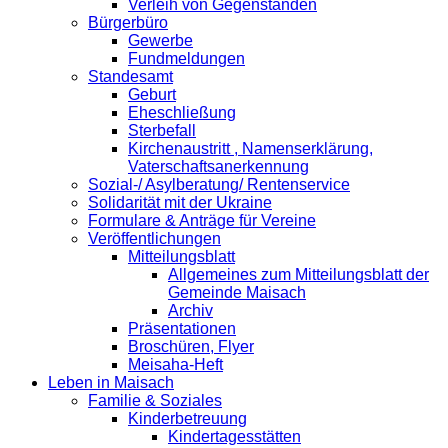
Verleih von Gegenständen
Bürgerbüro
Gewerbe
Fundmeldungen
Standesamt
Geburt
Eheschließung
Sterbefall
Kirchenaustritt , Namenserklärung,
Vaterschaftsanerkennung
Sozial-/ Asylberatung/ Rentenservice
Solidarität mit der Ukraine
Formulare & Anträge für Vereine
Veröffentlichungen
Mitteilungsblatt
Allgemeines zum Mitteilungsblatt der
Gemeinde Maisach
Archiv
Präsentationen
Broschüren, Flyer
Meisaha-Heft
Leben in Maisach
Familie & Soziales
Kinderbetreuung
Kindertagesstätten