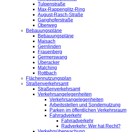
Tulpenstraße
Max-Rappenglitz-Ring
August-Rasch-Straße
Ganghoferstraße
Oberweg
Bebauungspläne
Bebauungspläne
Maisach
Gernlinden
Frauenberg
Germerswang
Überacker
Malching
Rottbach
Flächennutzungsplan
Straßenverkehrsamt
Straßenverkehrsamt
Verkehrsangelegenheiten
Verkehrsangelegenheiten
Arbeitsstellen und Sondernutzung
Parken im öffentlichen Verkehrsraum
Fahrradverkehr
Fahrradverkehr
Radverkehr: Wer hat Recht?
Verkehrsüberwachung