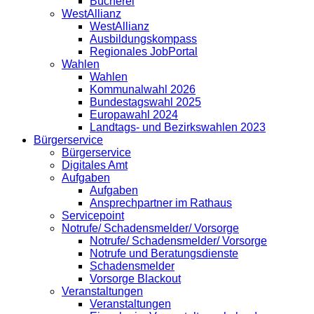
Bücherei
WestAllianz
WestAllianz
Ausbildungskompass
Regionales JobPortal
Wahlen
Wahlen
Kommunalwahl 2026
Bundestagswahl 2025
Europawahl 2024
Landtags- und Bezirkswahlen 2023
Bürgerservice
Bürgerservice
Digitales Amt
Aufgaben
Aufgaben
Ansprechpartner im Rathaus
Servicepoint
Notrufe/ Schadensmelder/ Vorsorge
Notrufe/ Schadensmelder/ Vorsorge
Notrufe und Beratungsdienste
Schadensmelder
Vorsorge Blackout
Veranstaltungen
Veranstaltungen