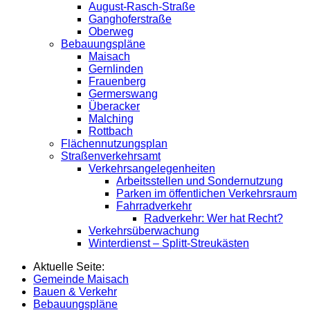
August-Rasch-Straße
Ganghoferstraße
Oberweg
Bebauungspläne
Maisach
Gernlinden
Frauenberg
Germerswang
Überacker
Malching
Rottbach
Flächennutzungsplan
Straßenverkehrsamt
Verkehrsangelegenheiten
Arbeitsstellen und Sondernutzung
Parken im öffentlichen Verkehrsraum
Fahrradverkehr
Radverkehr: Wer hat Recht?
Verkehrsüberwachung
Winterdienst – Splitt-Streukästen
Aktuelle Seite:
Gemeinde Maisach
Bauen & Verkehr
Bebauungspläne