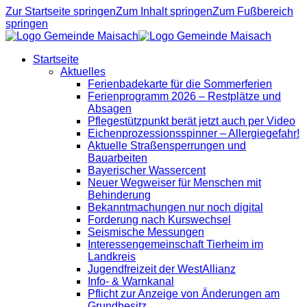
Zur Startseite springen
Zum Inhalt springen
Zum Fußbereich
springen
Startseite
Aktuelles
Ferienbadekarte für die Sommerferien
Ferienprogramm 2026 – Restplätze und
Absagen
Pflegestützpunkt berät jetzt auch per Video
Eichenprozessionsspinner – Allergiegefahr!
Aktuelle Straßensperrungen und
Bauarbeiten
Bayerischer Wassercent
Neuer Wegweiser für Menschen mit
Behinderung
Bekanntmachungen nur noch digital
Forderung nach Kurswechsel
Seismische Messungen
Interessengemeinschaft Tierheim im
Landkreis
Jugendfreizeit der WestAllianz
Info- & Warnkanal
Pflicht zur Anzeige von Änderungen am
Grundbesitz