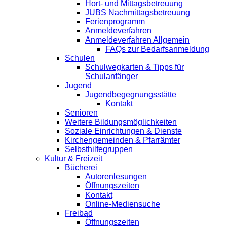
Hort- und Mittagsbetreuung
JUBS Nachmittagsbetreuung
Ferienprogramm
Anmeldeverfahren
Anmeldeverfahren Allgemein
FAQs zur Bedarfsanmeldung
Schulen
Schulwegkarten & Tipps für
Schulanfänger
Jugend
Jugendbegegnungsstätte
Kontakt
Senioren
Weitere Bildungsmöglichkeiten
Soziale Einrichtungen & Dienste
Kirchengemeinden & Pfarrämter
Selbsthilfegruppen
Kultur & Freizeit
Bücherei
Autorenlesungen
Öffnungszeiten
Kontakt
Online-Mediensuche
Freibad
Öffnungszeiten