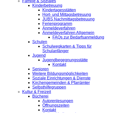
Familie & Soziales
Kinderbetreuung
Kindertagesstätten
Hort- und Mittagsbetreuung
JUBS Nachmittagsbetreuung
Ferienprogramm
Anmeldeverfahren
Anmeldeverfahren Allgemein
FAQs zur Bedarfsanmeldung
Schulen
Schulwegkarten & Tipps für
Schulanfänger
Jugend
Jugendbegegnungsstätte
Kontakt
Senioren
Weitere Bildungsmöglichkeiten
Soziale Einrichtungen & Dienste
Kirchengemeinden & Pfarrämter
Selbsthilfegruppen
Kultur & Freizeit
Bücherei
Autorenlesungen
Öffnungszeiten
Kontakt