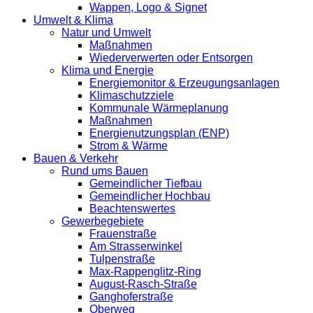
Wappen, Logo & Signet
Umwelt & Klima
Natur und Umwelt
Maßnahmen
Wiederverwerten oder Entsorgen
Klima und Energie
Energiemonitor & Erzeugungsanlagen
Klimaschutzziele
Kommunale Wärmeplanung
Maßnahmen
Energienutzungsplan (ENP)
Strom & Wärme
Bauen & Verkehr
Rund ums Bauen
Gemeindlicher Tiefbau
Gemeindlicher Hochbau
Beachtenswertes
Gewerbegebiete
Frauenstraße
Am Strasserwinkel
Tulpenstraße
Max-Rappenglitz-Ring
August-Rasch-Straße
Ganghoferstraße
Oberweg