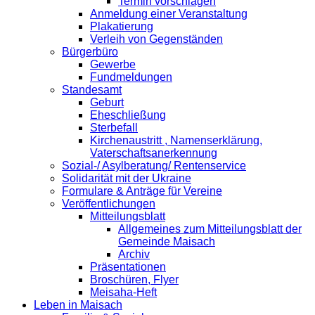
Termin vorschlagen
Anmeldung einer Veranstaltung
Plakatierung
Verleih von Gegenständen
Bürgerbüro
Gewerbe
Fundmeldungen
Standesamt
Geburt
Eheschließung
Sterbefall
Kirchenaustritt , Namenserklärung,
Vaterschaftsanerkennung
Sozial-/ Asylberatung/ Rentenservice
Solidarität mit der Ukraine
Formulare & Anträge für Vereine
Veröffentlichungen
Mitteilungsblatt
Allgemeines zum Mitteilungsblatt der
Gemeinde Maisach
Archiv
Präsentationen
Broschüren, Flyer
Meisaha-Heft
Leben in Maisach