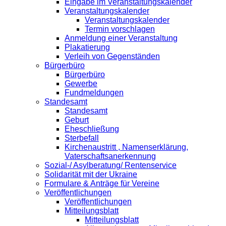
Eingabe im Veranstaltungskalender
Veranstaltungskalender
Veranstaltungskalender
Termin vorschlagen
Anmeldung einer Veranstaltung
Plakatierung
Verleih von Gegenständen
Bürgerbüro
Bürgerbüro
Gewerbe
Fundmeldungen
Standesamt
Standesamt
Geburt
Eheschließung
Sterbefall
Kirchenaustritt , Namenserklärung,
Vaterschaftsanerkennung
Sozial-/ Asylberatung/ Rentenservice
Solidarität mit der Ukraine
Formulare & Anträge für Vereine
Veröffentlichungen
Veröffentlichungen
Mitteilungsblatt
Mitteilungsblatt