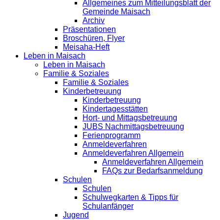
Allgemeines zum Mitteilungsblatt der
Gemeinde Maisach
Archiv
Präsentationen
Broschüren, Flyer
Meisaha-Heft
Leben in Maisach
Leben in Maisach
Familie & Soziales
Familie & Soziales
Kinderbetreuung
Kinderbetreuung
Kindertagesstätten
Hort- und Mittagsbetreuung
JUBS Nachmittagsbetreuung
Ferienprogramm
Anmeldeverfahren
Anmeldeverfahren Allgemein
Anmeldeverfahren Allgemein
FAQs zur Bedarfsanmeldung
Schulen
Schulen
Schulwegkarten & Tipps für
Schulanfänger
Jugend