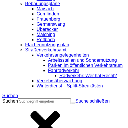
Bebauungspläne
Maisach
Gernlinden
Frauenberg
Germerswang
Überacker
Malching
Rottbach
Flächennutzungsplan
Straßenverkehrsamt
Verkehrsangelegenheiten
Arbeitsstellen und Sondernutzung
Parken im öffentlichen Verkehrsraum
Fahrradverkehr
Radverkehr: Wer hat Recht?
Verkehrsüberwachung
Winterdienst – Splitt-Streukästen
Suchen
Suchen
Suche schließen