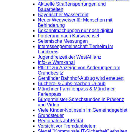
Aktuelle Straßensperrungen und
Bauarbeiten
Bayerischer Wassercent
Neuer Wegweiser für Menschen mit
Behinderung
Bekanntmachungen nur noch digital
Forderung nach Kurswechsel
Seismische Messungen
Interessengemeinschaft Tierheim im
Landkreis
Jugendfreizeit der WestAllianz
Info- & Warnkanal
Pflicht zur Anzeige von Änderungen am
Grundbesitz
Gernlinder Bahnhof-Aufzug wird erneuert
Bücherei & Jubs machen Urlaub
Münchner Familienpass & Münchner
Ferienpass
Bürgermeister-Sprechstunden in Präsenz
und Video
Viele Kinder-Notinseln im Gemeindegebiet
Grundsteuer
Regionales JobPortal
Vorsicht vor Fremdanbietern
Siegel "Kommunale IT-Sicherheit" erhalten