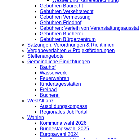
Wasser und Kanalabrechnung
Gebühren Baurecht
Gebühren Verkehrsrecht
Gebühren Vermessung
Gebühren Friedhof
Gebühren: Verleih von Veranstaltungsaussta
Gebühren Bücherei
Gebühren Bürgerzentrum
Satzungen, Verordnungen & Richtlinien
Vergabeverfahren & Projektförderungen
Stellenangebote
Gemeindliche Einrichtungen
Bauhof
Wasserwerk
Feuerwehren
Kindertagesstätten
Freibad
Bücherei
WestAllianz
Ausbildungskompass
Regionales JobPortal
Wahlen
Kommunalwahl 2026
Bundestagswahl 2025
Europawahl 2024