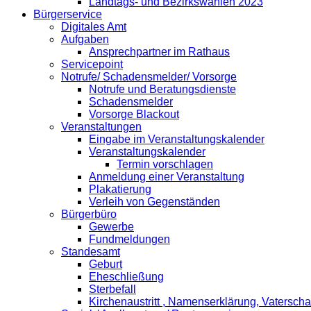
Landtags- und Bezirkswahlen 2023
Bürgerservice
Digitales Amt
Aufgaben
Ansprechpartner im Rathaus
Servicepoint
Notrufe/ Schadensmelder/ Vorsorge
Notrufe und Beratungsdienste
Schadensmelder
Vorsorge Blackout
Veranstaltungen
Eingabe im Veranstaltungskalender
Veranstaltungskalender
Termin vorschlagen
Anmeldung einer Veranstaltung
Plakatierung
Verleih von Gegenständen
Bürgerbüro
Gewerbe
Fundmeldungen
Standesamt
Geburt
Eheschließung
Sterbefall
Kirchenaustritt , Namenserklärung, Vatersch