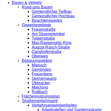
Bauen & Verkehr
Rund ums Bauen
Gemeindlicher Tiefbau
Gemeindlicher Hochbau
Beachtenswertes
Gewerbegebiete
Frauenstraße
Am Strasserwinkel
Tulpenstraße
Max-Rappenglitz-Ring
August-Rasch-Straße
Ganghoferstraße
Oberweg
Bebauungspläne
Maisach
Gernlinden
Frauenberg
Germerswang
Überacker
Malching
Rottbach
Flächennutzungsplan
Straßenverkehrsamt
Verkehrsangelegenheiten
Arbeitsstellen und Sondernutzung