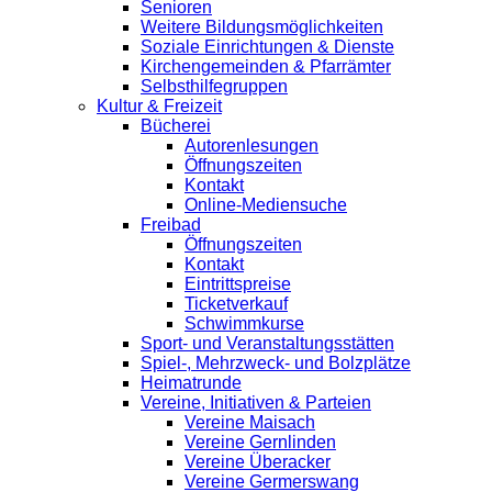
Senioren
Weitere Bildungsmöglichkeiten
Soziale Einrichtungen & Dienste
Kirchengemeinden & Pfarrämter
Selbsthilfegruppen
Kultur & Freizeit
Bücherei
Autorenlesungen
Öffnungszeiten
Kontakt
Online-Mediensuche
Freibad
Öffnungszeiten
Kontakt
Eintrittspreise
Ticketverkauf
Schwimmkurse
Sport- und Veranstaltungsstätten
Spiel-, Mehrzweck- und Bolzplätze
Heimatrunde
Vereine, Initiativen & Parteien
Vereine Maisach
Vereine Gernlinden
Vereine Überacker
Vereine Germerswang