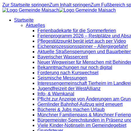
Zur Startseite springen
Zum Inhalt springen
Zum Fußbereich sp
Startseite
Aktuelles
Ferienbadekarte für die Sommerferien
Ferienprogramm 2026 – Restplätze und Abs
Pflegestützpunkt berät jetzt auch per Video
Eichenprozessionsspinner – Allergiegefahr!
Aktuelle Straßensperrungen und Bauarbeite
Bayerischer Wassercent
Neuer Wegweiser für Menschen mit Behinde
Bekanntmachungen nur noch digital
Forderung nach Kurswechsel
Seismische Messungen
Interessengemeinschaft Tierheim im Landkre
Jugendfreizeit der WestAllianz
Info- & Warnkanal
Pflicht zur Anzeige von Änderungen am Grun
Gernlinder Bahnhof-Aufzug wird erneuert
Bücherei & Jubs machen Urlaub
Münchner Familienpass & Münchner Ferien
Bürgermeister-Sprechstunden in Präsenz un
Viele Kinder-Notinseln im Gemeindegebiet
Grundsteuer