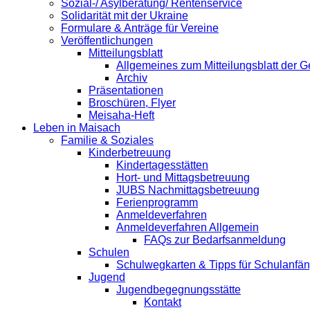
Sozial-/ Asylberatung/ Rentenservice
Solidarität mit der Ukraine
Formulare & Anträge für Vereine
Veröffentlichungen
Mitteilungsblatt
Allgemeines zum Mitteilungsblatt der
Archiv
Präsentationen
Broschüren, Flyer
Meisaha-Heft
Leben in Maisach
Familie & Soziales
Kinderbetreuung
Kindertagesstätten
Hort- und Mittagsbetreuung
JUBS Nachmittagsbetreuung
Ferienprogramm
Anmeldeverfahren
Anmeldeverfahren Allgemein
FAQs zur Bedarfsanmeldung
Schulen
Schulwegkarten & Tipps für Schulanfä
Jugend
Jugendbegegnungsstätte
Kontakt