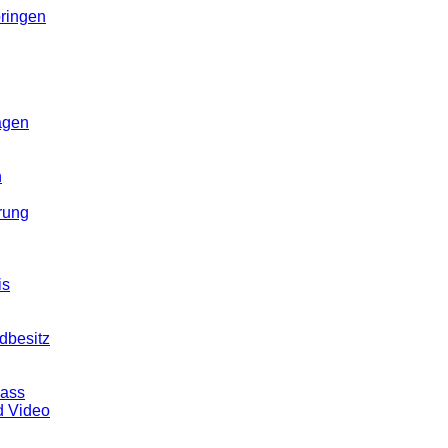
ringen
agen
n
rung
is
dbesitz
pass
d Video