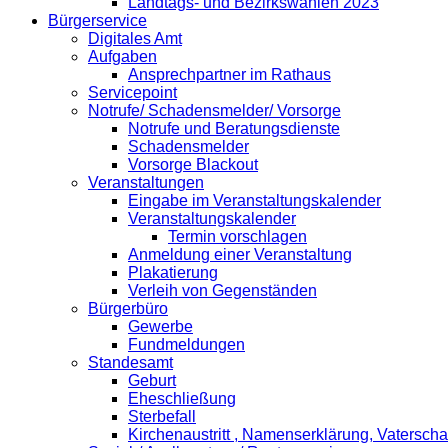
Landtags- und Bezirkswahlen 2023
Bürgerservice
Digitales Amt
Aufgaben
Ansprechpartner im Rathaus
Servicepoint
Notrufe/ Schadensmelder/ Vorsorge
Notrufe und Beratungsdienste
Schadensmelder
Vorsorge Blackout
Veranstaltungen
Eingabe im Veranstaltungskalender
Veranstaltungskalender
Termin vorschlagen
Anmeldung einer Veranstaltung
Plakatierung
Verleih von Gegenständen
Bürgerbüro
Gewerbe
Fundmeldungen
Standesamt
Geburt
Eheschließung
Sterbefall
Kirchenaustritt , Namenserklärung, Vatersch