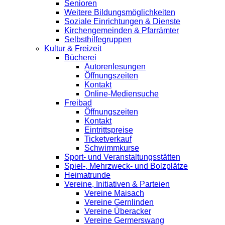
Senioren
Weitere Bildungsmöglichkeiten
Soziale Einrichtungen & Dienste
Kirchengemeinden & Pfarrämter
Selbsthilfegruppen
Kultur & Freizeit
Bücherei
Autorenlesungen
Öffnungszeiten
Kontakt
Online-Mediensuche
Freibad
Öffnungszeiten
Kontakt
Eintrittspreise
Ticketverkauf
Schwimmkurse
Sport- und Veranstaltungsstätten
Spiel-, Mehrzweck- und Bolzplätze
Heimatrunde
Vereine, Initiativen & Parteien
Vereine Maisach
Vereine Gernlinden
Vereine Überacker
Vereine Germerswang