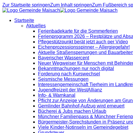
Zur Startseite springen
Zum Inhalt springen
Zum Fußbereich sp
Startseite
Aktuelles
Ferienbadekarte für die Sommerferien
Ferienprogramm 2026 – Restplätze und Abs
Pflegestützpunkt berät jetzt auch per Video
Eichenprozessionsspinner – Allergiegefahr!
Aktuelle Straßensperrungen und Bauarbeite
Bayerischer Wassercent
Neuer Wegweiser für Menschen mit Behinde
Bekanntmachungen nur noch digital
Forderung nach Kurswechsel
Seismische Messungen
Interessengemeinschaft Tierheim im Landkre
Jugendfreizeit der WestAllianz
Info- & Warnkanal
Pflicht zur Anzeige von Änderungen am Grun
Gernlinder Bahnhof-Aufzug wird erneuert
Bücherei & Jubs machen Urlaub
Münchner Familienpass & Münchner Ferien
Bürgermeister-Sprechstunden in Präsenz un
Viele Kinder-Notinseln im Gemeindegebiet
Grundsteuer