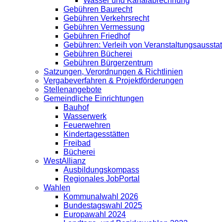
Wasser und Kanalabrechnung
Gebühren Baurecht
Gebühren Verkehrsrecht
Gebühren Vermessung
Gebühren Friedhof
Gebühren: Verleih von Veranstaltungsaussta
Gebühren Bücherei
Gebühren Bürgerzentrum
Satzungen, Verordnungen & Richtlinien
Vergabeverfahren & Projektförderungen
Stellenangebote
Gemeindliche Einrichtungen
Bauhof
Wasserwerk
Feuerwehren
Kindertagesstätten
Freibad
Bücherei
WestAllianz
Ausbildungskompass
Regionales JobPortal
Wahlen
Kommunalwahl 2026
Bundestagswahl 2025
Europawahl 2024