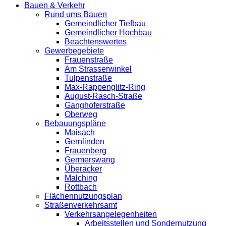
Bauen & Verkehr
Rund ums Bauen
Gemeindlicher Tiefbau
Gemeindlicher Hochbau
Beachtenswertes
Gewerbegebiete
Frauenstraße
Am Strasserwinkel
Tulpenstraße
Max-Rappenglitz-Ring
August-Rasch-Straße
Ganghoferstraße
Oberweg
Bebauungspläne
Maisach
Gernlinden
Frauenberg
Germerswang
Überacker
Malching
Rottbach
Flächennutzungsplan
Straßenverkehrsamt
Verkehrsangelegenheiten
Arbeitsstellen und Sondernutzung