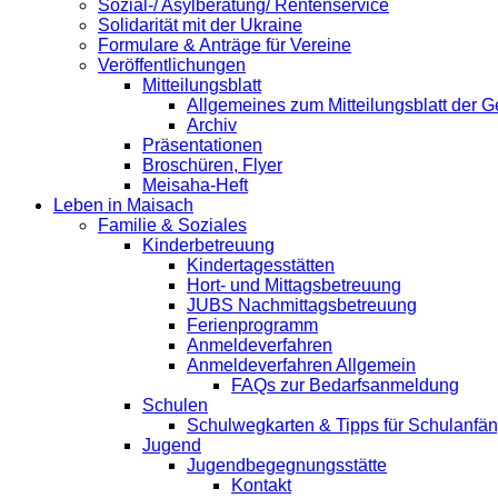
Sozial-/ Asylberatung/ Rentenservice
Solidarität mit der Ukraine
Formulare & Anträge für Vereine
Veröffentlichungen
Mitteilungsblatt
Allgemeines zum Mitteilungsblatt der
Archiv
Präsentationen
Broschüren, Flyer
Meisaha-Heft
Leben in Maisach
Familie & Soziales
Kinderbetreuung
Kindertagesstätten
Hort- und Mittagsbetreuung
JUBS Nachmittagsbetreuung
Ferienprogramm
Anmeldeverfahren
Anmeldeverfahren Allgemein
FAQs zur Bedarfsanmeldung
Schulen
Schulwegkarten & Tipps für Schulanfä
Jugend
Jugendbegegnungsstätte
Kontakt