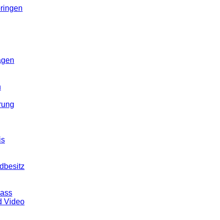
ringen
agen
n
rung
is
dbesitz
pass
d Video