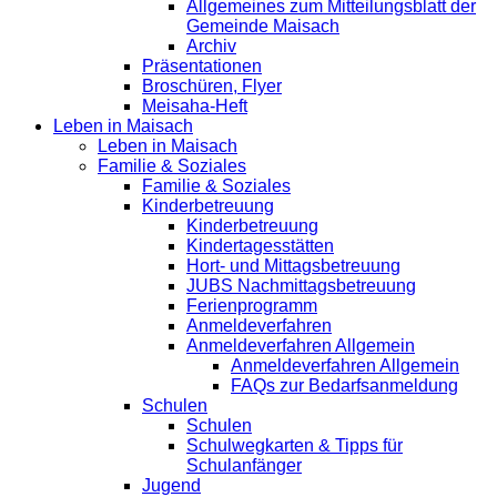
Allgemeines zum Mitteilungsblatt der
Gemeinde Maisach
Archiv
Präsentationen
Broschüren, Flyer
Meisaha-Heft
Leben in Maisach
Leben in Maisach
Familie & Soziales
Familie & Soziales
Kinderbetreuung
Kinderbetreuung
Kindertagesstätten
Hort- und Mittagsbetreuung
JUBS Nachmittagsbetreuung
Ferienprogramm
Anmeldeverfahren
Anmeldeverfahren Allgemein
Anmeldeverfahren Allgemein
FAQs zur Bedarfsanmeldung
Schulen
Schulen
Schulwegkarten & Tipps für
Schulanfänger
Jugend