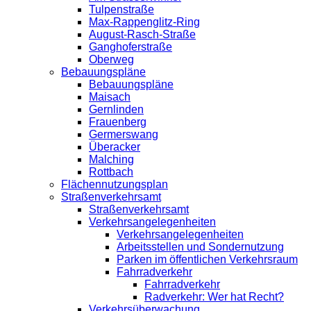
Tulpenstraße
Max-Rappenglitz-Ring
August-Rasch-Straße
Ganghoferstraße
Oberweg
Bebauungspläne
Bebauungspläne
Maisach
Gernlinden
Frauenberg
Germerswang
Überacker
Malching
Rottbach
Flächennutzungsplan
Straßenverkehrsamt
Straßenverkehrsamt
Verkehrsangelegenheiten
Verkehrsangelegenheiten
Arbeitsstellen und Sondernutzung
Parken im öffentlichen Verkehrsraum
Fahrradverkehr
Fahrradverkehr
Radverkehr: Wer hat Recht?
Verkehrsüberwachung