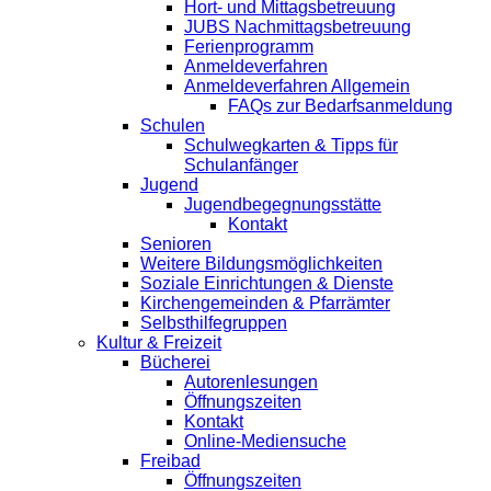
Hort- und Mittagsbetreuung
JUBS Nachmittagsbetreuung
Ferienprogramm
Anmeldeverfahren
Anmeldeverfahren Allgemein
FAQs zur Bedarfsanmeldung
Schulen
Schulwegkarten & Tipps für
Schulanfänger
Jugend
Jugendbegegnungsstätte
Kontakt
Senioren
Weitere Bildungsmöglichkeiten
Soziale Einrichtungen & Dienste
Kirchengemeinden & Pfarrämter
Selbsthilfegruppen
Kultur & Freizeit
Bücherei
Autorenlesungen
Öffnungszeiten
Kontakt
Online-Mediensuche
Freibad
Öffnungszeiten