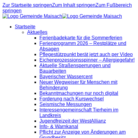
Zur Startseite springen
Zum Inhalt springen
Zum Fußbereich
springen
Startseite
Aktuelles
Ferienbadekarte für die Sommerferien
Ferienprogramm 2026 – Restplätze und
Absagen
Pflegestützpunkt berät jetzt auch per Video
Eichenprozessionsspinner – Allergiegefahr!
Aktuelle Straßensperrungen und
Bauarbeiten
Bayerischer Wassercent
Neuer Wegweiser für Menschen mit
Behinderung
Bekanntmachungen nur noch digital
Forderung nach Kurswechsel
Seismische Messungen
Interessengemeinschaft Tierheim im
Landkreis
Jugendfreizeit der WestAllianz
Info- & Warnkanal
Pflicht zur Anzeige von Änderungen am
Grundbesitz