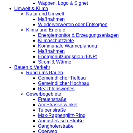
Wappen, Logo & Signet
Umwelt & Klima
Natur und Umwelt
Maßnahmen
Wiederverwerten oder Entsorgen
Klima und Energie
Energiemonitor & Erzeugungsanlagen
Klimaschutzziele
Kommunale Wärmeplanung
Maßnahmen
Energienutzungsplan (ENP)
Strom & Wärme
Bauen & Verkehr
Rund ums Bauen
Gemeindlicher Tiefbau
Gemeindlicher Hochbau
Beachtenswertes
Gewerbegebiete
Frauenstraße
Am Strasserwinkel
Tulpenstraße
Max-Rappenglitz-Ring
August-Rasch-Straße
Ganghoferstraße
Oberweg