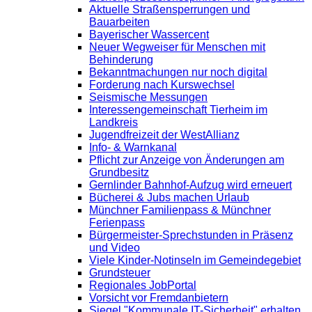
Aktuelle Straßensperrungen und
Bauarbeiten
Bayerischer Wassercent
Neuer Wegweiser für Menschen mit
Behinderung
Bekanntmachungen nur noch digital
Forderung nach Kurswechsel
Seismische Messungen
Interessengemeinschaft Tierheim im
Landkreis
Jugendfreizeit der WestAllianz
Info- & Warnkanal
Pflicht zur Anzeige von Änderungen am
Grundbesitz
Gernlinder Bahnhof-Aufzug wird erneuert
Bücherei & Jubs machen Urlaub
Münchner Familienpass & Münchner
Ferienpass
Bürgermeister-Sprechstunden in Präsenz
und Video
Viele Kinder-Notinseln im Gemeindegebiet
Grundsteuer
Regionales JobPortal
Vorsicht vor Fremdanbietern
Siegel "Kommunale IT-Sicherheit" erhalten