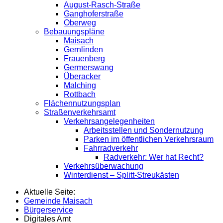
August-Rasch-Straße
Ganghoferstraße
Oberweg
Bebauungspläne
Maisach
Gernlinden
Frauenberg
Germerswang
Überacker
Malching
Rottbach
Flächennutzungsplan
Straßenverkehrsamt
Verkehrsangelegenheiten
Arbeitsstellen und Sondernutzung
Parken im öffentlichen Verkehrsraum
Fahrradverkehr
Radverkehr: Wer hat Recht?
Verkehrsüberwachung
Winterdienst – Splitt-Streukästen
Aktuelle Seite:
Gemeinde Maisach
Bürgerservice
Digitales Amt