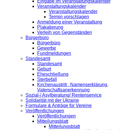
Eingabe im Veranstaltungskalender
Veranstaltungskalender
Veranstaltungskalender
Termin vorschlagen
Anmeldung einer Veranstaltung
Plakatierung
Verleih von Gegenständen
Bürgerbüro
Bürgerbüro
Gewerbe
Fundmeldungen
Standesamt
Standesamt
Geburt
Eheschließung
Sterbefall
Kirchenaustritt , Namenserklärung,
Vaterschaftsanerkennung
Sozial-/ Asylberatung/ Rentenservice
Solidarität mit der Ukraine
Formulare & Anträge für Vereine
Veröffentlichungen
Veröffentlichungen
Mitteilungsblatt
Mitteilungsblatt