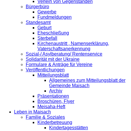
Verleih von Gegenständen
Bürgerbüro
Gewerbe
Fundmeldungen
Standesamt
Geburt
Eheschließung
Sterbefall
Kirchenaustritt , Namenserklärung,
Vaterschaftsanerkennung
Sozial-/ Asylberatung/ Rentenservice
Solidarität mit der Ukraine
Formulare & Anträge für Vereine
Veröffentlichungen
Mitteilungsblatt
Allgemeines zum Mitteilungsblatt der
Gemeinde Maisach
Archiv
Präsentationen
Broschüren, Flyer
Meisaha-Heft
Leben in Maisach
Familie & Soziales
Kinderbetreuung
Kindertagesstätten