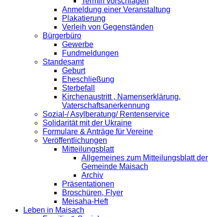
Termin vorschlagen
Anmeldung einer Veranstaltung
Plakatierung
Verleih von Gegenständen
Bürgerbüro
Gewerbe
Fundmeldungen
Standesamt
Geburt
Eheschließung
Sterbefall
Kirchenaustritt , Namenserklärung,
Vaterschaftsanerkennung
Sozial-/ Asylberatung/ Rentenservice
Solidarität mit der Ukraine
Formulare & Anträge für Vereine
Veröffentlichungen
Mitteilungsblatt
Allgemeines zum Mitteilungsblatt der
Gemeinde Maisach
Archiv
Präsentationen
Broschüren, Flyer
Meisaha-Heft
Leben in Maisach