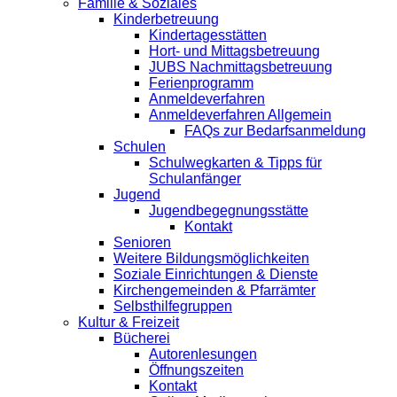
Familie & Soziales
Kinderbetreuung
Kindertagesstätten
Hort- und Mittagsbetreuung
JUBS Nachmittagsbetreuung
Ferienprogramm
Anmeldeverfahren
Anmeldeverfahren Allgemein
FAQs zur Bedarfsanmeldung
Schulen
Schulwegkarten & Tipps für
Schulanfänger
Jugend
Jugendbegegnungsstätte
Kontakt
Senioren
Weitere Bildungsmöglichkeiten
Soziale Einrichtungen & Dienste
Kirchengemeinden & Pfarrämter
Selbsthilfegruppen
Kultur & Freizeit
Bücherei
Autorenlesungen
Öffnungszeiten
Kontakt