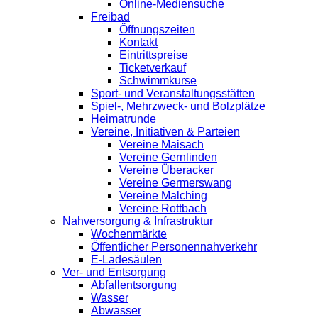
Online-Mediensuche
Freibad
Öffnungszeiten
Kontakt
Eintrittspreise
Ticketverkauf
Schwimmkurse
Sport- und Veranstaltungsstätten
Spiel-, Mehrzweck- und Bolzplätze
Heimatrunde
Vereine, Initiativen & Parteien
Vereine Maisach
Vereine Gernlinden
Vereine Überacker
Vereine Germerswang
Vereine Malching
Vereine Rottbach
Nahversorgung & Infrastruktur
Wochenmärkte
Öffentlicher Personennahverkehr
E-Ladesäulen
Ver- und Entsorgung
Abfallentsorgung
Wasser
Abwasser