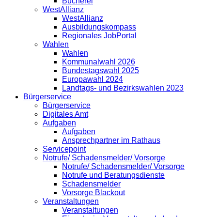
Bücherei
WestAllianz
WestAllianz
Ausbildungskompass
Regionales JobPortal
Wahlen
Wahlen
Kommunalwahl 2026
Bundestagswahl 2025
Europawahl 2024
Landtags- und Bezirkswahlen 2023
Bürgerservice
Bürgerservice
Digitales Amt
Aufgaben
Aufgaben
Ansprechpartner im Rathaus
Servicepoint
Notrufe/ Schadensmelder/ Vorsorge
Notrufe/ Schadensmelder/ Vorsorge
Notrufe und Beratungsdienste
Schadensmelder
Vorsorge Blackout
Veranstaltungen
Veranstaltungen