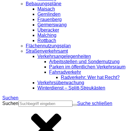
Bebauungspläne
Maisach
Gernlinden
Frauenberg
Germerswang
Überacker
Malching
Rottbach
Flächennutzungsplan
Straßenverkehrsamt
Verkehrsangelegenheiten
Arbeitsstellen und Sondernutzung
Parken im öffentlichen Verkehrsraum
Fahrradverkehr
Radverkehr: Wer hat Recht?
Verkehrsüberwachung
Winterdienst – Splitt-Streukästen
Suchen
Suchen
Suche schließen