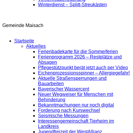
Winterdienst – Splitt-Streukästen
Gemeinde Maisach
Startseite
Aktuelles
Ferienbadekarte für die Sommerferien
Ferienprogramm 2026 – Restplätze und
Absagen
Pflegestützpunkt berät jetzt auch per Video
Eichenprozessionsspinner – Allergiegefahr!
Aktuelle Straßensperrungen und
Bauarbeiten
Bayerischer Wassercent
Neuer Wegweiser für Menschen mit
Behinderung
Bekanntmachungen nur noch digital
Forderung nach Kurswechsel
Seismische Messungen
Interessengemeinschaft Tierheim im
Landkreis
Jugendfreizeit der WestAllianz