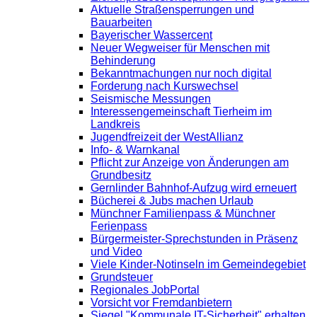
Aktuelle Straßensperrungen und
Bauarbeiten
Bayerischer Wassercent
Neuer Wegweiser für Menschen mit
Behinderung
Bekanntmachungen nur noch digital
Forderung nach Kurswechsel
Seismische Messungen
Interessengemeinschaft Tierheim im
Landkreis
Jugendfreizeit der WestAllianz
Info- & Warnkanal
Pflicht zur Anzeige von Änderungen am
Grundbesitz
Gernlinder Bahnhof-Aufzug wird erneuert
Bücherei & Jubs machen Urlaub
Münchner Familienpass & Münchner
Ferienpass
Bürgermeister-Sprechstunden in Präsenz
und Video
Viele Kinder-Notinseln im Gemeindegebiet
Grundsteuer
Regionales JobPortal
Vorsicht vor Fremdanbietern
Siegel "Kommunale IT-Sicherheit" erhalten