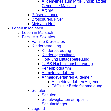
Allgemeines zum Mitteilungsblatt der
Gemeinde Maisach
Archiv
Präsentationen
Broschüren, Flyer
Meisaha-Heft
Leben in Maisach
Leben in Maisach
Familie & Soziales
Familie & Soziales
Kinderbetreuung
Kinderbetreuung
Kindertagesstätten
Hort- und Mittagsbetreuung
JUBS Nachmittagsbetreuung
Ferienprogramm
Anmeldeverfahren
Anmeldeverfahren Allgemein
Anmeldeverfahren Allgemein
FAQs zur Bedarfsanmeldung
Schulen
Schulen
Schulwegkarten & Tipps für
Schulanfänger
Jugend