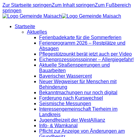
Zur Startseite springen
Zum Inhalt springen
Zum Fußbereich
springen
Startseite
Aktuelles
Ferienbadekarte für die Sommerferien
Ferienprogramm 2026 – Restplätze und
Absagen
Pflegestützpunkt berät jetzt auch per Video
Eichenprozessionsspinner – Allergiegefahr!
Aktuelle Straßensperrungen und
Bauarbeiten
Bayerischer Wassercent
Neuer Wegweiser für Menschen mit
Behinderung
Bekanntmachungen nur noch digital
Forderung nach Kurswechsel
Seismische Messungen
Interessengemeinschaft Tierheim im
Landkreis
Jugendfreizeit der WestAllianz
Info- & Warnkanal
Pflicht zur Anzeige von Änderungen am
Grundbesitz