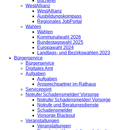
Bücherei
WestAllianz
WestAllianz
Ausbildungskompass
Regionales JobPortal
Wahlen
Wahlen
Kommunalwahl 2026
Bundestagswahl 2025
Europawahl 2024
Landtags- und Bezirkswahlen 2023
Bürgerservice
Bürgerservice
Digitales Amt
Aufgaben
Aufgaben
Ansprechpartner im Rathaus
Servicepoint
Notrufe/ Schadensmelder/ Vorsorge
Notrufe/ Schadensmelder/ Vorsorge
Notrufe und Beratungsdienste
Schadensmelder
Vorsorge Blackout
Veranstaltungen
Veranstaltungen