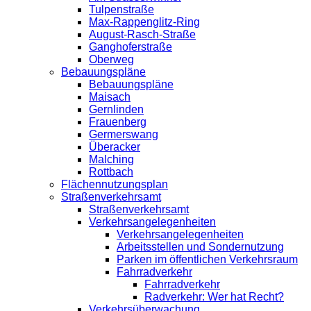
Tulpenstraße
Max-Rappenglitz-Ring
August-Rasch-Straße
Ganghoferstraße
Oberweg
Bebauungspläne
Bebauungspläne
Maisach
Gernlinden
Frauenberg
Germerswang
Überacker
Malching
Rottbach
Flächennutzungsplan
Straßenverkehrsamt
Straßenverkehrsamt
Verkehrsangelegenheiten
Verkehrsangelegenheiten
Arbeitsstellen und Sondernutzung
Parken im öffentlichen Verkehrsraum
Fahrradverkehr
Fahrradverkehr
Radverkehr: Wer hat Recht?
Verkehrsüberwachung