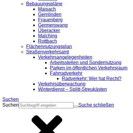
Bebauungspläne
Maisach
Gernlinden
Frauenberg
Germerswang
Überacker
Malching
Rottbach
Flächennutzungsplan
Straßenverkehrsamt
Verkehrsangelegenheiten
Arbeitsstellen und Sondernutzung
Parken im öffentlichen Verkehrsraum
Fahrradverkehr
Radverkehr: Wer hat Recht?
Verkehrsüberwachung
Winterdienst – Splitt-Streukästen
Suchen
Suchen
Suche schließen