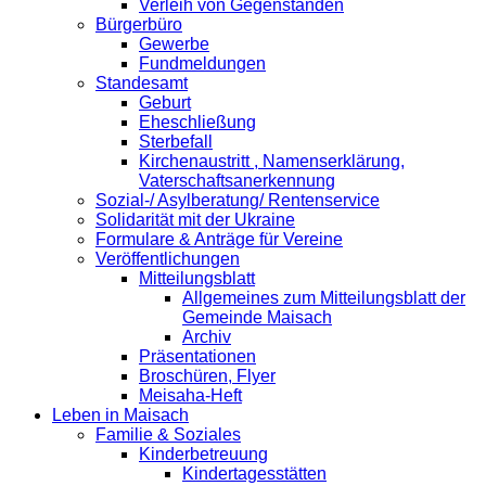
Verleih von Gegenständen
Bürgerbüro
Gewerbe
Fundmeldungen
Standesamt
Geburt
Eheschließung
Sterbefall
Kirchenaustritt , Namenserklärung,
Vaterschaftsanerkennung
Sozial-/ Asylberatung/ Rentenservice
Solidarität mit der Ukraine
Formulare & Anträge für Vereine
Veröffentlichungen
Mitteilungsblatt
Allgemeines zum Mitteilungsblatt der
Gemeinde Maisach
Archiv
Präsentationen
Broschüren, Flyer
Meisaha-Heft
Leben in Maisach
Familie & Soziales
Kinderbetreuung
Kindertagesstätten