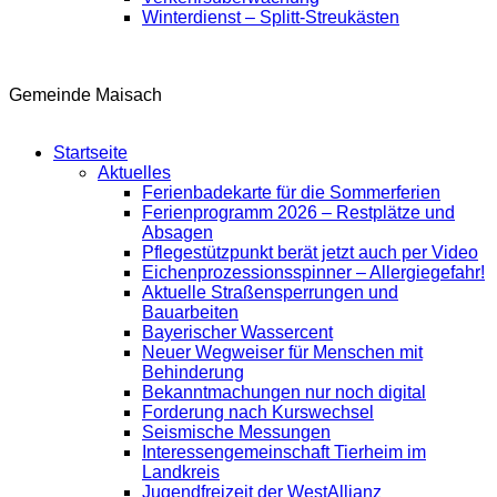
Winterdienst – Splitt-Streukästen
Gemeinde Maisach
Startseite
Aktuelles
Ferienbadekarte für die Sommerferien
Ferienprogramm 2026 – Restplätze und
Absagen
Pflegestützpunkt berät jetzt auch per Video
Eichenprozessionsspinner – Allergiegefahr!
Aktuelle Straßensperrungen und
Bauarbeiten
Bayerischer Wassercent
Neuer Wegweiser für Menschen mit
Behinderung
Bekanntmachungen nur noch digital
Forderung nach Kurswechsel
Seismische Messungen
Interessengemeinschaft Tierheim im
Landkreis
Jugendfreizeit der WestAllianz