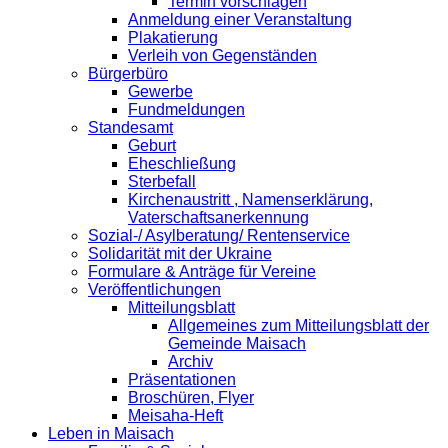
Termin vorschlagen
Anmeldung einer Veranstaltung
Plakatierung
Verleih von Gegenständen
Bürgerbüro
Gewerbe
Fundmeldungen
Standesamt
Geburt
Eheschließung
Sterbefall
Kirchenaustritt , Namenserklärung,
Vaterschaftsanerkennung
Sozial-/ Asylberatung/ Rentenservice
Solidarität mit der Ukraine
Formulare & Anträge für Vereine
Veröffentlichungen
Mitteilungsblatt
Allgemeines zum Mitteilungsblatt der
Gemeinde Maisach
Archiv
Präsentationen
Broschüren, Flyer
Meisaha-Heft
Leben in Maisach