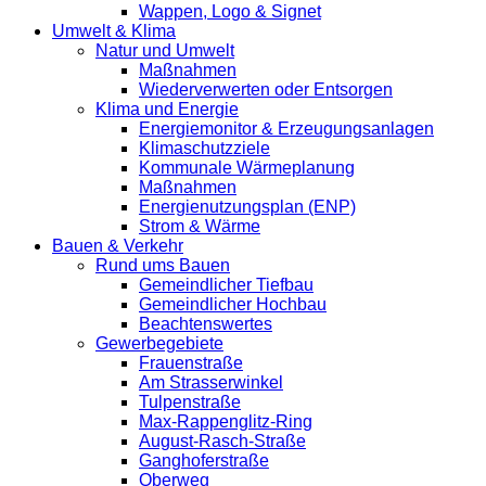
Wappen, Logo & Signet
Umwelt & Klima
Natur und Umwelt
Maßnahmen
Wiederverwerten oder Entsorgen
Klima und Energie
Energiemonitor & Erzeugungsanlagen
Klimaschutzziele
Kommunale Wärmeplanung
Maßnahmen
Energienutzungsplan (ENP)
Strom & Wärme
Bauen & Verkehr
Rund ums Bauen
Gemeindlicher Tiefbau
Gemeindlicher Hochbau
Beachtenswertes
Gewerbegebiete
Frauenstraße
Am Strasserwinkel
Tulpenstraße
Max-Rappenglitz-Ring
August-Rasch-Straße
Ganghoferstraße
Oberweg