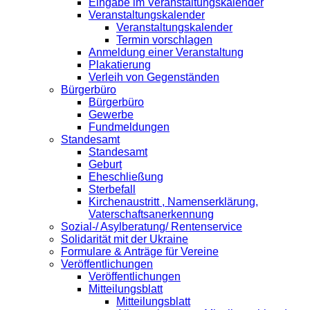
Eingabe im Veranstaltungskalender
Veranstaltungskalender
Veranstaltungskalender
Termin vorschlagen
Anmeldung einer Veranstaltung
Plakatierung
Verleih von Gegenständen
Bürgerbüro
Bürgerbüro
Gewerbe
Fundmeldungen
Standesamt
Standesamt
Geburt
Eheschließung
Sterbefall
Kirchenaustritt , Namenserklärung,
Vaterschaftsanerkennung
Sozial-/ Asylberatung/ Rentenservice
Solidarität mit der Ukraine
Formulare & Anträge für Vereine
Veröffentlichungen
Veröffentlichungen
Mitteilungsblatt
Mitteilungsblatt