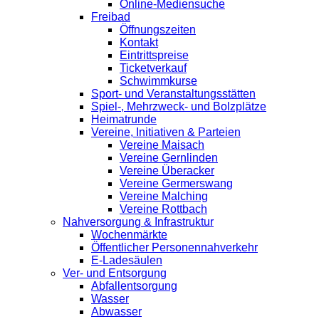
Online-Mediensuche
Freibad
Öffnungszeiten
Kontakt
Eintrittspreise
Ticketverkauf
Schwimmkurse
Sport- und Veranstaltungsstätten
Spiel-, Mehrzweck- und Bolzplätze
Heimatrunde
Vereine, Initiativen & Parteien
Vereine Maisach
Vereine Gernlinden
Vereine Überacker
Vereine Germerswang
Vereine Malching
Vereine Rottbach
Nahversorgung & Infrastruktur
Wochenmärkte
Öffentlicher Personennahverkehr
E-Ladesäulen
Ver- und Entsorgung
Abfallentsorgung
Wasser
Abwasser