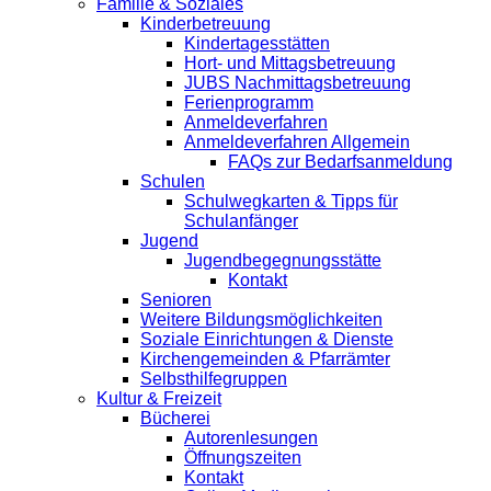
Familie & Soziales
Kinderbetreuung
Kindertagesstätten
Hort- und Mittagsbetreuung
JUBS Nachmittagsbetreuung
Ferienprogramm
Anmeldeverfahren
Anmeldeverfahren Allgemein
FAQs zur Bedarfsanmeldung
Schulen
Schulwegkarten & Tipps für
Schulanfänger
Jugend
Jugendbegegnungsstätte
Kontakt
Senioren
Weitere Bildungsmöglichkeiten
Soziale Einrichtungen & Dienste
Kirchengemeinden & Pfarrämter
Selbsthilfegruppen
Kultur & Freizeit
Bücherei
Autorenlesungen
Öffnungszeiten
Kontakt