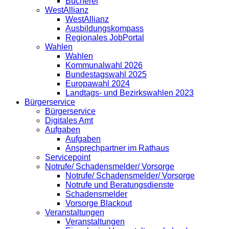
Bücherei
WestAllianz
WestAllianz
Ausbildungskompass
Regionales JobPortal
Wahlen
Wahlen
Kommunalwahl 2026
Bundestagswahl 2025
Europawahl 2024
Landtags- und Bezirkswahlen 2023
Bürgerservice
Bürgerservice
Digitales Amt
Aufgaben
Aufgaben
Ansprechpartner im Rathaus
Servicepoint
Notrufe/ Schadensmelder/ Vorsorge
Notrufe/ Schadensmelder/ Vorsorge
Notrufe und Beratungsdienste
Schadensmelder
Vorsorge Blackout
Veranstaltungen
Veranstaltungen