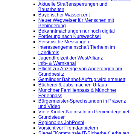
Aktuelle Straßensperrungen und
Bauarbeiten
Bayerischer Wassercent
Neuer Wegweiser für Menschen mit
Behinderung
Bekanntmachungen nur noch digital
Forderung nach Kurswechsel
Seismische Messungen
Interessengemeinschaft Tierheim im
Landkreis
Jugendfreizeit der WestAllianz
Info- & Warnkanal
Pflicht zur Anzeige von Änderungen am
Grundbesitz
Gernlinder Bahnhof-Aufzug wird erneuert
Bücherei & Jubs machen Urlaub
Münchner Familienpass & Münchner
Ferienpass
Bürgermeister-Sprechstunden in Präsenz
und Video
Viele Kinder-Notinseln im Gemeindegebiet
Grundsteuer
Regionales JobPortal
Vorsicht vor Fremdanbietern
Siegel "Kommunale IT-Sicherheit" erhalten