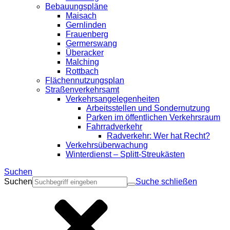
Bebauungspläne
Maisach
Gernlinden
Frauenberg
Germerswang
Überacker
Malching
Rottbach
Flächennutzungsplan
Straßenverkehrsamt
Verkehrsangelegenheiten
Arbeitsstellen und Sondernutzung
Parken im öffentlichen Verkehrsraum
Fahrradverkehr
Radverkehr: Wer hat Recht?
Verkehrsüberwachung
Winterdienst – Splitt-Streukästen
Suchen
Suchen
Suche schließen