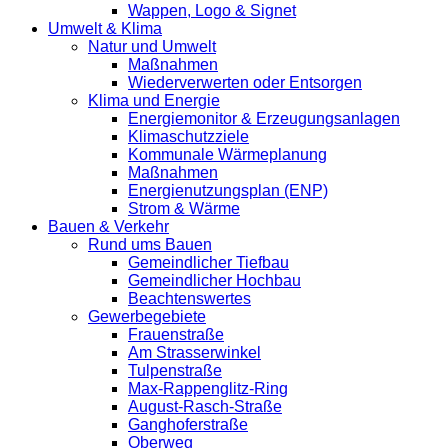
Wappen, Logo & Signet
Umwelt & Klima
Natur und Umwelt
Maßnahmen
Wiederverwerten oder Entsorgen
Klima und Energie
Energiemonitor & Erzeugungsanlagen
Klimaschutzziele
Kommunale Wärmeplanung
Maßnahmen
Energienutzungsplan (ENP)
Strom & Wärme
Bauen & Verkehr
Rund ums Bauen
Gemeindlicher Tiefbau
Gemeindlicher Hochbau
Beachtenswertes
Gewerbegebiete
Frauenstraße
Am Strasserwinkel
Tulpenstraße
Max-Rappenglitz-Ring
August-Rasch-Straße
Ganghoferstraße
Oberweg