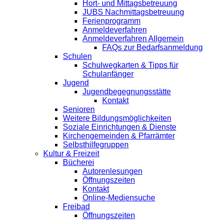
Hort- und Mittagsbetreuung
JUBS Nachmittagsbetreuung
Ferienprogramm
Anmeldeverfahren
Anmeldeverfahren Allgemein
FAQs zur Bedarfsanmeldung
Schulen
Schulwegkarten & Tipps für
Schulanfänger
Jugend
Jugendbegegnungsstätte
Kontakt
Senioren
Weitere Bildungsmöglichkeiten
Soziale Einrichtungen & Dienste
Kirchengemeinden & Pfarrämter
Selbsthilfegruppen
Kultur & Freizeit
Bücherei
Autorenlesungen
Öffnungszeiten
Kontakt
Online-Mediensuche
Freibad
Öffnungszeiten