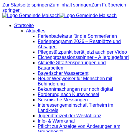
Zur Startseite springen
Zum Inhalt springen
Zum Fußbereich
springen
Startseite
Aktuelles
Ferienbadekarte für die Sommerferien
Ferienprogramm 2026 – Restplätze und
Absagen
Pflegestützpunkt berät jetzt auch per Video
Eichenprozessionsspinner – Allergiegefahr!
Aktuelle Straßensperrungen und
Bauarbeiten
Bayerischer Wassercent
Neuer Wegweiser für Menschen mit
Behinderung
Bekanntmachungen nur noch digital
Forderung nach Kurswechsel
Seismische Messungen
Interessengemeinschaft Tierheim im
Landkreis
Jugendfreizeit der WestAllianz
Info- & Warnkanal
Pflicht zur Anzeige von Änderungen am
Grundbesitz