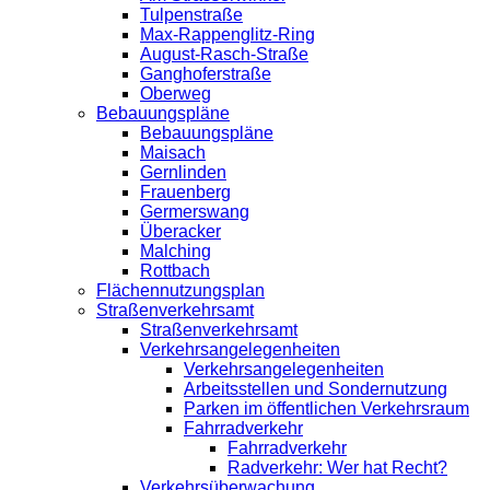
Tulpenstraße
Max-Rappenglitz-Ring
August-Rasch-Straße
Ganghoferstraße
Oberweg
Bebauungspläne
Bebauungspläne
Maisach
Gernlinden
Frauenberg
Germerswang
Überacker
Malching
Rottbach
Flächennutzungsplan
Straßenverkehrsamt
Straßenverkehrsamt
Verkehrsangelegenheiten
Verkehrsangelegenheiten
Arbeitsstellen und Sondernutzung
Parken im öffentlichen Verkehrsraum
Fahrradverkehr
Fahrradverkehr
Radverkehr: Wer hat Recht?
Verkehrsüberwachung