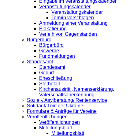
Eingabe im Veranstaltungskalender
Veranstaltungskalender
Veranstaltungskalender
Termin vorschlagen
Anmeldung einer Veranstaltung
Plakatierung
Verleih von Gegenständen
Bürgerbüro
Bürgerbüro
Gewerbe
Fundmeldungen
Standesamt
Standesamt
Geburt
Eheschließung
Sterbefall
Kirchenaustritt , Namenserklärung,
Vaterschaftsanerkennung
Sozial-/ Asylberatung/ Rentenservice
Solidarität mit der Ukraine
Formulare & Anträge für Vereine
Veröffentlichungen
Veröffentlichungen
Mitteilungsblatt
Mitteilungsblatt