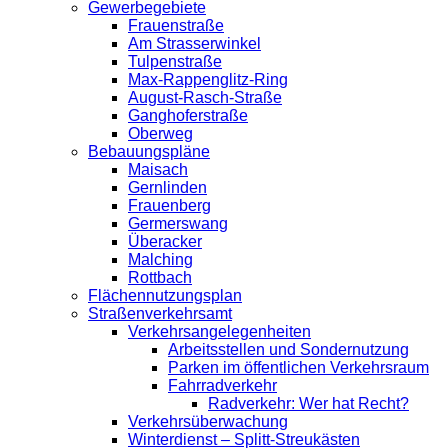
Gewerbegebiete
Frauenstraße
Am Strasserwinkel
Tulpenstraße
Max-Rappenglitz-Ring
August-Rasch-Straße
Ganghoferstraße
Oberweg
Bebauungspläne
Maisach
Gernlinden
Frauenberg
Germerswang
Überacker
Malching
Rottbach
Flächennutzungsplan
Straßenverkehrsamt
Verkehrsangelegenheiten
Arbeitsstellen und Sondernutzung
Parken im öffentlichen Verkehrsraum
Fahrradverkehr
Radverkehr: Wer hat Recht?
Verkehrsüberwachung
Winterdienst – Splitt-Streukästen