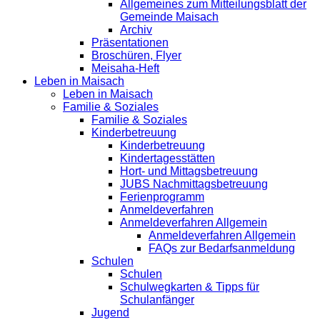
Allgemeines zum Mitteilungsblatt der
Gemeinde Maisach
Archiv
Präsentationen
Broschüren, Flyer
Meisaha-Heft
Leben in Maisach
Leben in Maisach
Familie & Soziales
Familie & Soziales
Kinderbetreuung
Kinderbetreuung
Kindertagesstätten
Hort- und Mittagsbetreuung
JUBS Nachmittagsbetreuung
Ferienprogramm
Anmeldeverfahren
Anmeldeverfahren Allgemein
Anmeldeverfahren Allgemein
FAQs zur Bedarfsanmeldung
Schulen
Schulen
Schulwegkarten & Tipps für
Schulanfänger
Jugend