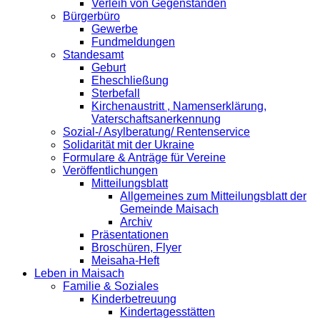
Verleih von Gegenständen
Bürgerbüro
Gewerbe
Fundmeldungen
Standesamt
Geburt
Eheschließung
Sterbefall
Kirchenaustritt , Namenserklärung,
Vaterschaftsanerkennung
Sozial-/ Asylberatung/ Rentenservice
Solidarität mit der Ukraine
Formulare & Anträge für Vereine
Veröffentlichungen
Mitteilungsblatt
Allgemeines zum Mitteilungsblatt der
Gemeinde Maisach
Archiv
Präsentationen
Broschüren, Flyer
Meisaha-Heft
Leben in Maisach
Familie & Soziales
Kinderbetreuung
Kindertagesstätten