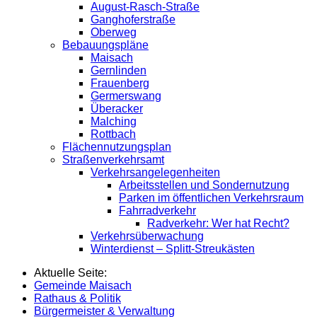
August-Rasch-Straße
Ganghoferstraße
Oberweg
Bebauungspläne
Maisach
Gernlinden
Frauenberg
Germerswang
Überacker
Malching
Rottbach
Flächennutzungsplan
Straßenverkehrsamt
Verkehrsangelegenheiten
Arbeitsstellen und Sondernutzung
Parken im öffentlichen Verkehrsraum
Fahrradverkehr
Radverkehr: Wer hat Recht?
Verkehrsüberwachung
Winterdienst – Splitt-Streukästen
Aktuelle Seite:
Gemeinde Maisach
Rathaus & Politik
Bürgermeister & Verwaltung