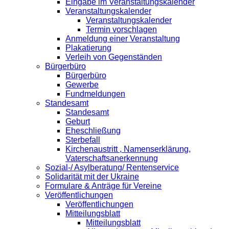
Eingabe im Veranstaltungskalender
Veranstaltungskalender
Veranstaltungskalender
Termin vorschlagen
Anmeldung einer Veranstaltung
Plakatierung
Verleih von Gegenständen
Bürgerbüro
Bürgerbüro
Gewerbe
Fundmeldungen
Standesamt
Standesamt
Geburt
Eheschließung
Sterbefall
Kirchenaustritt , Namenserklärung,
Vaterschaftsanerkennung
Sozial-/ Asylberatung/ Rentenservice
Solidarität mit der Ukraine
Formulare & Anträge für Vereine
Veröffentlichungen
Veröffentlichungen
Mitteilungsblatt
Mitteilungsblatt