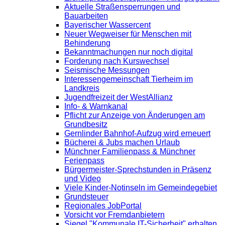
Aktuelle Straßensperrungen und
Bauarbeiten
Bayerischer Wassercent
Neuer Wegweiser für Menschen mit
Behinderung
Bekanntmachungen nur noch digital
Forderung nach Kurswechsel
Seismische Messungen
Interessengemeinschaft Tierheim im
Landkreis
Jugendfreizeit der WestAllianz
Info- & Warnkanal
Pflicht zur Anzeige von Änderungen am
Grundbesitz
Gernlinder Bahnhof-Aufzug wird erneuert
Bücherei & Jubs machen Urlaub
Münchner Familienpass & Münchner
Ferienpass
Bürgermeister-Sprechstunden in Präsenz
und Video
Viele Kinder-Notinseln im Gemeindegebiet
Grundsteuer
Regionales JobPortal
Vorsicht vor Fremdanbietern
Siegel "Kommunale IT-Sicherheit" erhalten