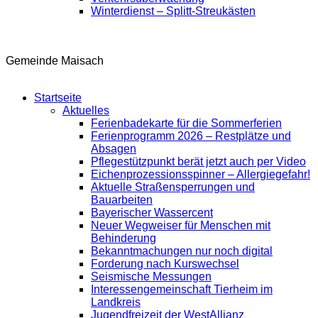
Winterdienst – Splitt-Streukästen
Gemeinde Maisach
Startseite
Aktuelles
Ferienbadekarte für die Sommerferien
Ferienprogramm 2026 – Restplätze und
Absagen
Pflegestützpunkt berät jetzt auch per Video
Eichenprozessionsspinner – Allergiegefahr!
Aktuelle Straßensperrungen und
Bauarbeiten
Bayerischer Wassercent
Neuer Wegweiser für Menschen mit
Behinderung
Bekanntmachungen nur noch digital
Forderung nach Kurswechsel
Seismische Messungen
Interessengemeinschaft Tierheim im
Landkreis
Jugendfreizeit der WestAllianz