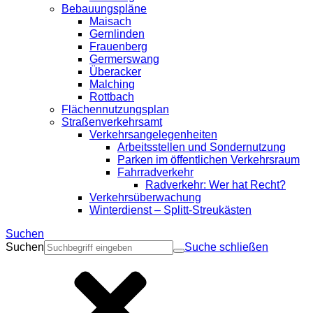
Bebauungspläne
Maisach
Gernlinden
Frauenberg
Germerswang
Überacker
Malching
Rottbach
Flächennutzungsplan
Straßenverkehrsamt
Verkehrsangelegenheiten
Arbeitsstellen und Sondernutzung
Parken im öffentlichen Verkehrsraum
Fahrradverkehr
Radverkehr: Wer hat Recht?
Verkehrsüberwachung
Winterdienst – Splitt-Streukästen
Suchen
Suchen
Suche schließen