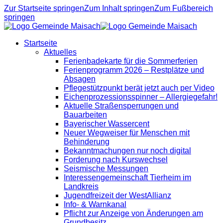
Zur Startseite springen
Zum Inhalt springen
Zum Fußbereich
springen
Startseite
Aktuelles
Ferienbadekarte für die Sommerferien
Ferienprogramm 2026 – Restplätze und
Absagen
Pflegestützpunkt berät jetzt auch per Video
Eichenprozessionsspinner – Allergiegefahr!
Aktuelle Straßensperrungen und
Bauarbeiten
Bayerischer Wassercent
Neuer Wegweiser für Menschen mit
Behinderung
Bekanntmachungen nur noch digital
Forderung nach Kurswechsel
Seismische Messungen
Interessengemeinschaft Tierheim im
Landkreis
Jugendfreizeit der WestAllianz
Info- & Warnkanal
Pflicht zur Anzeige von Änderungen am
Grundbesitz