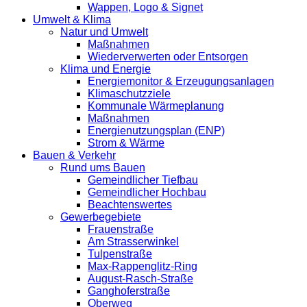
Wappen, Logo & Signet
Umwelt & Klima
Natur und Umwelt
Maßnahmen
Wiederverwerten oder Entsorgen
Klima und Energie
Energiemonitor & Erzeugungsanlagen
Klimaschutzziele
Kommunale Wärmeplanung
Maßnahmen
Energienutzungsplan (ENP)
Strom & Wärme
Bauen & Verkehr
Rund ums Bauen
Gemeindlicher Tiefbau
Gemeindlicher Hochbau
Beachtenswertes
Gewerbegebiete
Frauenstraße
Am Strasserwinkel
Tulpenstraße
Max-Rappenglitz-Ring
August-Rasch-Straße
Ganghoferstraße
Oberweg