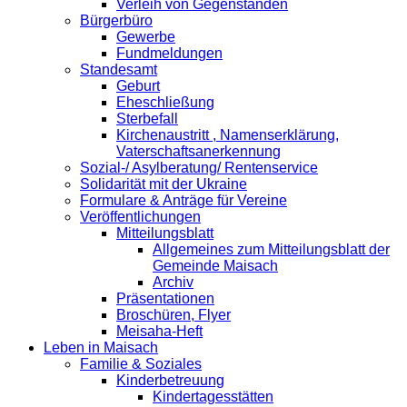
Verleih von Gegenständen
Bürgerbüro
Gewerbe
Fundmeldungen
Standesamt
Geburt
Eheschließung
Sterbefall
Kirchenaustritt , Namenserklärung,
Vaterschaftsanerkennung
Sozial-/ Asylberatung/ Rentenservice
Solidarität mit der Ukraine
Formulare & Anträge für Vereine
Veröffentlichungen
Mitteilungsblatt
Allgemeines zum Mitteilungsblatt der
Gemeinde Maisach
Archiv
Präsentationen
Broschüren, Flyer
Meisaha-Heft
Leben in Maisach
Familie & Soziales
Kinderbetreuung
Kindertagesstätten