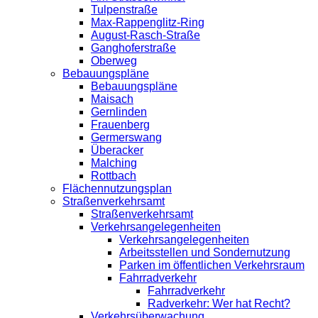
Tulpenstraße
Max-Rappenglitz-Ring
August-Rasch-Straße
Ganghoferstraße
Oberweg
Bebauungspläne
Bebauungspläne
Maisach
Gernlinden
Frauenberg
Germerswang
Überacker
Malching
Rottbach
Flächennutzungsplan
Straßenverkehrsamt
Straßenverkehrsamt
Verkehrsangelegenheiten
Verkehrsangelegenheiten
Arbeitsstellen und Sondernutzung
Parken im öffentlichen Verkehrsraum
Fahrradverkehr
Fahrradverkehr
Radverkehr: Wer hat Recht?
Verkehrsüberwachung