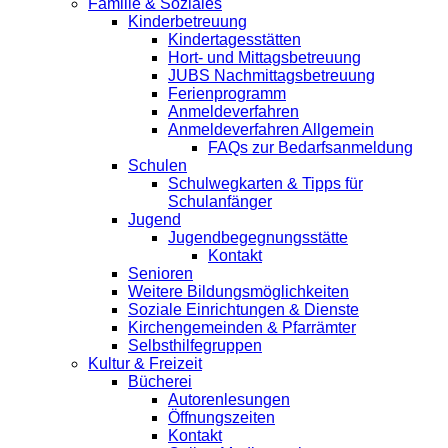
Familie & Soziales
Kinderbetreuung
Kindertagesstätten
Hort- und Mittagsbetreuung
JUBS Nachmittagsbetreuung
Ferienprogramm
Anmeldeverfahren
Anmeldeverfahren Allgemein
FAQs zur Bedarfsanmeldung
Schulen
Schulwegkarten & Tipps für
Schulanfänger
Jugend
Jugendbegegnungsstätte
Kontakt
Senioren
Weitere Bildungsmöglichkeiten
Soziale Einrichtungen & Dienste
Kirchengemeinden & Pfarrämter
Selbsthilfegruppen
Kultur & Freizeit
Bücherei
Autorenlesungen
Öffnungszeiten
Kontakt