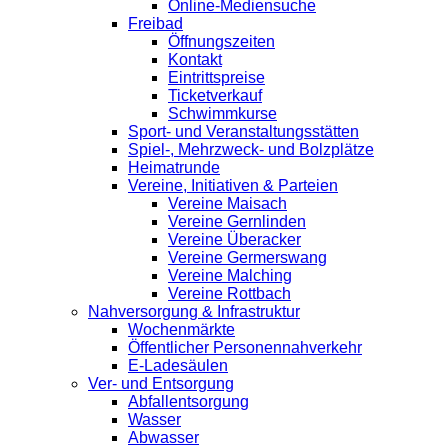
Online-Mediensuche
Freibad
Öffnungszeiten
Kontakt
Eintrittspreise
Ticketverkauf
Schwimmkurse
Sport- und Veranstaltungsstätten
Spiel-, Mehrzweck- und Bolzplätze
Heimatrunde
Vereine, Initiativen & Parteien
Vereine Maisach
Vereine Gernlinden
Vereine Überacker
Vereine Germerswang
Vereine Malching
Vereine Rottbach
Nahversorgung & Infrastruktur
Wochenmärkte
Öffentlicher Personennahverkehr
E-Ladesäulen
Ver- und Entsorgung
Abfallentsorgung
Wasser
Abwasser