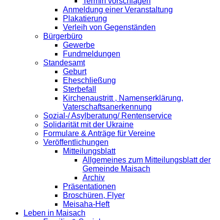
Termin vorschlagen
Anmeldung einer Veranstaltung
Plakatierung
Verleih von Gegenständen
Bürgerbüro
Gewerbe
Fundmeldungen
Standesamt
Geburt
Eheschließung
Sterbefall
Kirchenaustritt , Namenserklärung,
Vaterschaftsanerkennung
Sozial-/ Asylberatung/ Rentenservice
Solidarität mit der Ukraine
Formulare & Anträge für Vereine
Veröffentlichungen
Mitteilungsblatt
Allgemeines zum Mitteilungsblatt der
Gemeinde Maisach
Archiv
Präsentationen
Broschüren, Flyer
Meisaha-Heft
Leben in Maisach