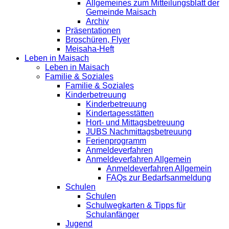
Allgemeines zum Mitteilungsblatt der
Gemeinde Maisach
Archiv
Präsentationen
Broschüren, Flyer
Meisaha-Heft
Leben in Maisach
Leben in Maisach
Familie & Soziales
Familie & Soziales
Kinderbetreuung
Kinderbetreuung
Kindertagesstätten
Hort- und Mittagsbetreuung
JUBS Nachmittagsbetreuung
Ferienprogramm
Anmeldeverfahren
Anmeldeverfahren Allgemein
Anmeldeverfahren Allgemein
FAQs zur Bedarfsanmeldung
Schulen
Schulen
Schulwegkarten & Tipps für
Schulanfänger
Jugend