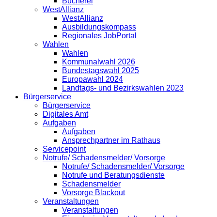
Bücherei
WestAllianz
WestAllianz
Ausbildungskompass
Regionales JobPortal
Wahlen
Wahlen
Kommunalwahl 2026
Bundestagswahl 2025
Europawahl 2024
Landtags- und Bezirkswahlen 2023
Bürgerservice
Bürgerservice
Digitales Amt
Aufgaben
Aufgaben
Ansprechpartner im Rathaus
Servicepoint
Notrufe/ Schadensmelder/ Vorsorge
Notrufe/ Schadensmelder/ Vorsorge
Notrufe und Beratungsdienste
Schadensmelder
Vorsorge Blackout
Veranstaltungen
Veranstaltungen