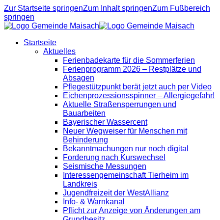
Zur Startseite springen
Zum Inhalt springen
Zum Fußbereich
springen
Startseite
Aktuelles
Ferienbadekarte für die Sommerferien
Ferienprogramm 2026 – Restplätze und
Absagen
Pflegestützpunkt berät jetzt auch per Video
Eichenprozessionsspinner – Allergiegefahr!
Aktuelle Straßensperrungen und
Bauarbeiten
Bayerischer Wassercent
Neuer Wegweiser für Menschen mit
Behinderung
Bekanntmachungen nur noch digital
Forderung nach Kurswechsel
Seismische Messungen
Interessengemeinschaft Tierheim im
Landkreis
Jugendfreizeit der WestAllianz
Info- & Warnkanal
Pflicht zur Anzeige von Änderungen am
Grundbesitz