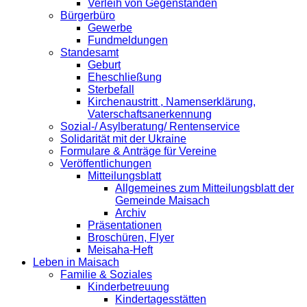
Verleih von Gegenständen
Bürgerbüro
Gewerbe
Fundmeldungen
Standesamt
Geburt
Eheschließung
Sterbefall
Kirchenaustritt , Namenserklärung,
Vaterschaftsanerkennung
Sozial-/ Asylberatung/ Rentenservice
Solidarität mit der Ukraine
Formulare & Anträge für Vereine
Veröffentlichungen
Mitteilungsblatt
Allgemeines zum Mitteilungsblatt der
Gemeinde Maisach
Archiv
Präsentationen
Broschüren, Flyer
Meisaha-Heft
Leben in Maisach
Familie & Soziales
Kinderbetreuung
Kindertagesstätten