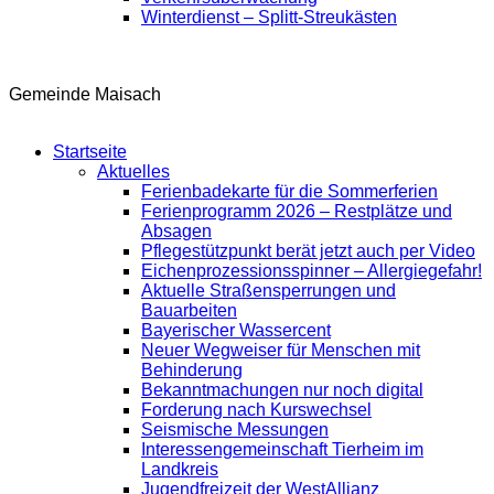
Winterdienst – Splitt-Streukästen
Gemeinde Maisach
Startseite
Aktuelles
Ferienbadekarte für die Sommerferien
Ferienprogramm 2026 – Restplätze und
Absagen
Pflegestützpunkt berät jetzt auch per Video
Eichenprozessionsspinner – Allergiegefahr!
Aktuelle Straßensperrungen und
Bauarbeiten
Bayerischer Wassercent
Neuer Wegweiser für Menschen mit
Behinderung
Bekanntmachungen nur noch digital
Forderung nach Kurswechsel
Seismische Messungen
Interessengemeinschaft Tierheim im
Landkreis
Jugendfreizeit der WestAllianz