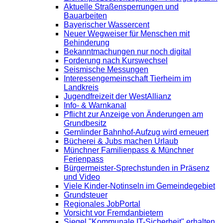
Aktuelle Straßensperrungen und
Bauarbeiten
Bayerischer Wassercent
Neuer Wegweiser für Menschen mit
Behinderung
Bekanntmachungen nur noch digital
Forderung nach Kurswechsel
Seismische Messungen
Interessengemeinschaft Tierheim im
Landkreis
Jugendfreizeit der WestAllianz
Info- & Warnkanal
Pflicht zur Anzeige von Änderungen am
Grundbesitz
Gernlinder Bahnhof-Aufzug wird erneuert
Bücherei & Jubs machen Urlaub
Münchner Familienpass & Münchner
Ferienpass
Bürgermeister-Sprechstunden in Präsenz
und Video
Viele Kinder-Notinseln im Gemeindegebiet
Grundsteuer
Regionales JobPortal
Vorsicht vor Fremdanbietern
Siegel "Kommunale IT-Sicherheit" erhalten