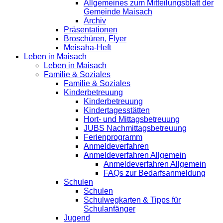
Allgemeines zum Mitteilungsblatt der
Gemeinde Maisach
Archiv
Präsentationen
Broschüren, Flyer
Meisaha-Heft
Leben in Maisach
Leben in Maisach
Familie & Soziales
Familie & Soziales
Kinderbetreuung
Kinderbetreuung
Kindertagesstätten
Hort- und Mittagsbetreuung
JUBS Nachmittagsbetreuung
Ferienprogramm
Anmeldeverfahren
Anmeldeverfahren Allgemein
Anmeldeverfahren Allgemein
FAQs zur Bedarfsanmeldung
Schulen
Schulen
Schulwegkarten & Tipps für
Schulanfänger
Jugend