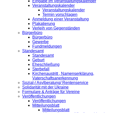
Eingabe im Veranstaltungskalender
Veranstaltungskalender
Veranstaltungskalender
Termin vorschlagen
Anmeldung einer Veranstaltung
Plakatierung
Verleih von Gegenständen
Bürgerbüro
Bürgerbüro
Gewerbe
Fundmeldungen
Standesamt
Standesamt
Geburt
Eheschließung
Sterbefall
Kirchenaustritt , Namenserklärung,
Vaterschaftsanerkennung
Sozial-/ Asylberatung/ Rentenservice
Solidarität mit der Ukraine
Formulare & Anträge für Vereine
Veröffentlichungen
Veröffentlichungen
Mitteilungsblatt
Mitteilungsblatt