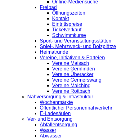
Online-Mediensuche
Freibad
Öffnungszeiten
Kontakt
Eintrittspreise
Ticketverkauf
Schwimmkurse
Sport- und Veranstaltungsstätten
Spiel-, Mehrzweck- und Bolzplätze
Heimatrunde
Vereine, Initiativen & Parteien
Vereine Maisach
Vereine Gernlinden
Vereine Überacker
Vereine Germerswang
Vereine Malching
Vereine Rottbach
Nahversorgung & Infrastruktur
Wochenmärkte
Öffentlicher Personennahverkehr
E-Ladesäulen
Ver- und Entsorgung
Abfallentsorgung
Wasser
Abwasser