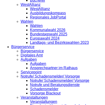
Bücherei
WestAllianz
WestAllianz
Ausbildungskompass
Regionales JobPortal
Wahlen
Wahlen
Kommunalwahl 2026
Bundestagswahl 2025
Europawahl 2024
Landtags- und Bezirkswahlen 2023
Bürgerservice
Bürgerservice
Digitales Amt
Aufgaben
Aufgaben
Ansprechpartner im Rathaus
Servicepoint
Notrufe/ Schadensmelder/ Vorsorge
Notrufe/ Schadensmelder/ Vorsorge
Notrufe und Beratungsdienste
Schadensmelder
Vorsorge Blackout
Veranstaltungen
Veranstaltungen