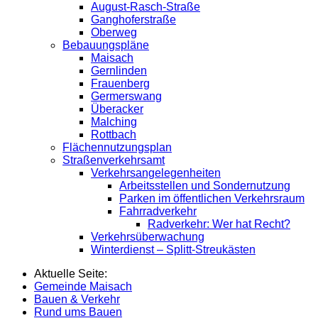
August-Rasch-Straße
Ganghoferstraße
Oberweg
Bebauungspläne
Maisach
Gernlinden
Frauenberg
Germerswang
Überacker
Malching
Rottbach
Flächennutzungsplan
Straßenverkehrsamt
Verkehrsangelegenheiten
Arbeitsstellen und Sondernutzung
Parken im öffentlichen Verkehrsraum
Fahrradverkehr
Radverkehr: Wer hat Recht?
Verkehrsüberwachung
Winterdienst – Splitt-Streukästen
Aktuelle Seite:
Gemeinde Maisach
Bauen & Verkehr
Rund ums Bauen