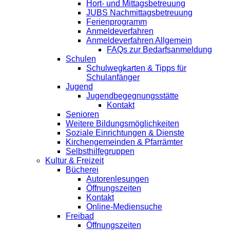
Hort- und Mittagsbetreuung
JUBS Nachmittagsbetreuung
Ferienprogramm
Anmeldeverfahren
Anmeldeverfahren Allgemein
FAQs zur Bedarfsanmeldung
Schulen
Schulwegkarten & Tipps für
Schulanfänger
Jugend
Jugendbegegnungsstätte
Kontakt
Senioren
Weitere Bildungsmöglichkeiten
Soziale Einrichtungen & Dienste
Kirchengemeinden & Pfarrämter
Selbsthilfegruppen
Kultur & Freizeit
Bücherei
Autorenlesungen
Öffnungszeiten
Kontakt
Online-Mediensuche
Freibad
Öffnungszeiten