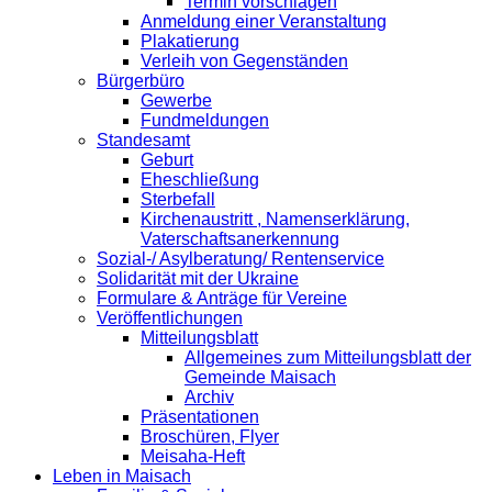
Termin vorschlagen
Anmeldung einer Veranstaltung
Plakatierung
Verleih von Gegenständen
Bürgerbüro
Gewerbe
Fundmeldungen
Standesamt
Geburt
Eheschließung
Sterbefall
Kirchenaustritt , Namenserklärung,
Vaterschaftsanerkennung
Sozial-/ Asylberatung/ Rentenservice
Solidarität mit der Ukraine
Formulare & Anträge für Vereine
Veröffentlichungen
Mitteilungsblatt
Allgemeines zum Mitteilungsblatt der
Gemeinde Maisach
Archiv
Präsentationen
Broschüren, Flyer
Meisaha-Heft
Leben in Maisach