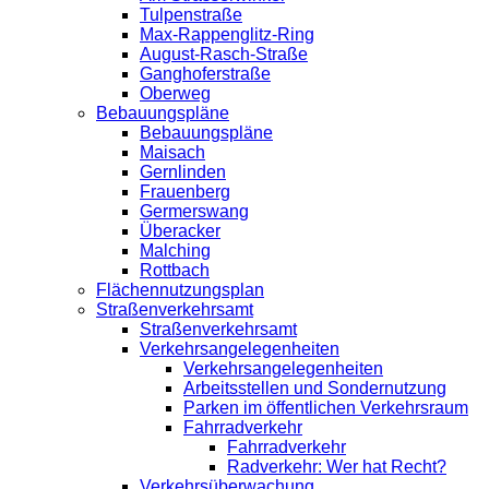
Tulpenstraße
Max-Rappenglitz-Ring
August-Rasch-Straße
Ganghoferstraße
Oberweg
Bebauungspläne
Bebauungspläne
Maisach
Gernlinden
Frauenberg
Germerswang
Überacker
Malching
Rottbach
Flächennutzungsplan
Straßenverkehrsamt
Straßenverkehrsamt
Verkehrsangelegenheiten
Verkehrsangelegenheiten
Arbeitsstellen und Sondernutzung
Parken im öffentlichen Verkehrsraum
Fahrradverkehr
Fahrradverkehr
Radverkehr: Wer hat Recht?
Verkehrsüberwachung