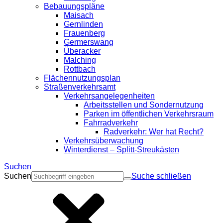
Bebauungspläne
Maisach
Gernlinden
Frauenberg
Germerswang
Überacker
Malching
Rottbach
Flächennutzungsplan
Straßenverkehrsamt
Verkehrsangelegenheiten
Arbeitsstellen und Sondernutzung
Parken im öffentlichen Verkehrsraum
Fahrradverkehr
Radverkehr: Wer hat Recht?
Verkehrsüberwachung
Winterdienst – Splitt-Streukästen
Suchen
Suchen
Suche schließen