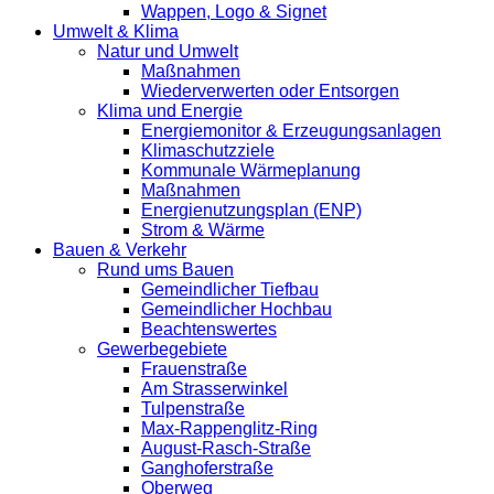
Wappen, Logo & Signet
Umwelt & Klima
Natur und Umwelt
Maßnahmen
Wiederverwerten oder Entsorgen
Klima und Energie
Energiemonitor & Erzeugungsanlagen
Klimaschutzziele
Kommunale Wärmeplanung
Maßnahmen
Energienutzungsplan (ENP)
Strom & Wärme
Bauen & Verkehr
Rund ums Bauen
Gemeindlicher Tiefbau
Gemeindlicher Hochbau
Beachtenswertes
Gewerbegebiete
Frauenstraße
Am Strasserwinkel
Tulpenstraße
Max-Rappenglitz-Ring
August-Rasch-Straße
Ganghoferstraße
Oberweg