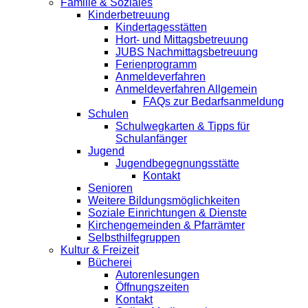
Familie & Soziales
Kinderbetreuung
Kindertagesstätten
Hort- und Mittagsbetreuung
JUBS Nachmittagsbetreuung
Ferienprogramm
Anmeldeverfahren
Anmeldeverfahren Allgemein
FAQs zur Bedarfsanmeldung
Schulen
Schulwegkarten & Tipps für
Schulanfänger
Jugend
Jugendbegegnungsstätte
Kontakt
Senioren
Weitere Bildungsmöglichkeiten
Soziale Einrichtungen & Dienste
Kirchengemeinden & Pfarrämter
Selbsthilfegruppen
Kultur & Freizeit
Bücherei
Autorenlesungen
Öffnungszeiten
Kontakt