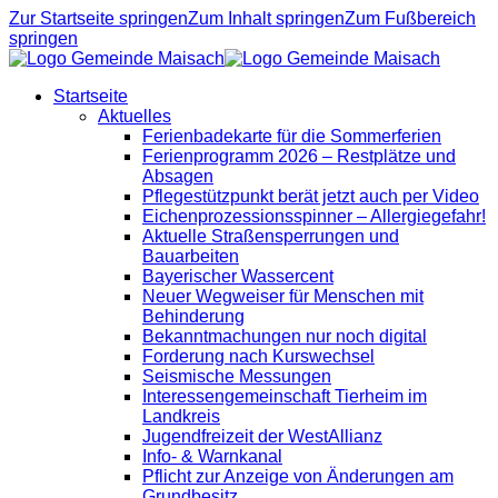
Zur Startseite springen
Zum Inhalt springen
Zum Fußbereich
springen
Startseite
Aktuelles
Ferienbadekarte für die Sommerferien
Ferienprogramm 2026 – Restplätze und
Absagen
Pflegestützpunkt berät jetzt auch per Video
Eichenprozessionsspinner – Allergiegefahr!
Aktuelle Straßensperrungen und
Bauarbeiten
Bayerischer Wassercent
Neuer Wegweiser für Menschen mit
Behinderung
Bekanntmachungen nur noch digital
Forderung nach Kurswechsel
Seismische Messungen
Interessengemeinschaft Tierheim im
Landkreis
Jugendfreizeit der WestAllianz
Info- & Warnkanal
Pflicht zur Anzeige von Änderungen am
Grundbesitz