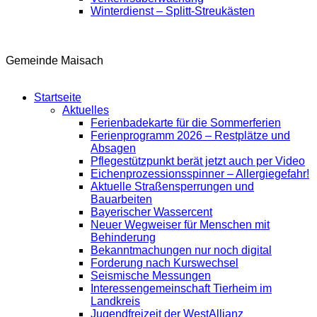
Winterdienst – Splitt-Streukästen
Gemeinde Maisach
Startseite
Aktuelles
Ferienbadekarte für die Sommerferien
Ferienprogramm 2026 – Restplätze und
Absagen
Pflegestützpunkt berät jetzt auch per Video
Eichenprozessionsspinner – Allergiegefahr!
Aktuelle Straßensperrungen und
Bauarbeiten
Bayerischer Wassercent
Neuer Wegweiser für Menschen mit
Behinderung
Bekanntmachungen nur noch digital
Forderung nach Kurswechsel
Seismische Messungen
Interessengemeinschaft Tierheim im
Landkreis
Jugendfreizeit der WestAllianz