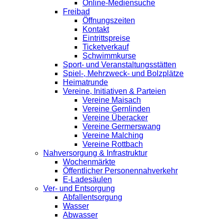
Online-Mediensuche
Freibad
Öffnungszeiten
Kontakt
Eintrittspreise
Ticketverkauf
Schwimmkurse
Sport- und Veranstaltungsstätten
Spiel-, Mehrzweck- und Bolzplätze
Heimatrunde
Vereine, Initiativen & Parteien
Vereine Maisach
Vereine Gernlinden
Vereine Überacker
Vereine Germerswang
Vereine Malching
Vereine Rottbach
Nahversorgung & Infrastruktur
Wochenmärkte
Öffentlicher Personennahverkehr
E-Ladesäulen
Ver- und Entsorgung
Abfallentsorgung
Wasser
Abwasser