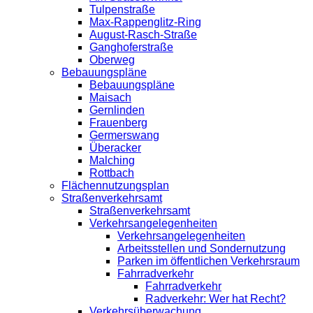
Tulpenstraße
Max-Rappenglitz-Ring
August-Rasch-Straße
Ganghoferstraße
Oberweg
Bebauungspläne
Bebauungspläne
Maisach
Gernlinden
Frauenberg
Germerswang
Überacker
Malching
Rottbach
Flächennutzungsplan
Straßenverkehrsamt
Straßenverkehrsamt
Verkehrsangelegenheiten
Verkehrsangelegenheiten
Arbeitsstellen und Sondernutzung
Parken im öffentlichen Verkehrsraum
Fahrradverkehr
Fahrradverkehr
Radverkehr: Wer hat Recht?
Verkehrsüberwachung