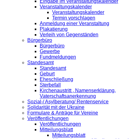
Eingabe im Veranstaltungskalender
Veranstaltungskalender
Veranstaltungskalender
Termin vorschlagen
Anmeldung einer Veranstaltung
Plakatierung
Verleih von Gegenständen
Bürgerbüro
Bürgerbüro
Gewerbe
Fundmeldungen
Standesamt
Standesamt
Geburt
Eheschließung
Sterbefall
Kirchenaustritt , Namenserklärung,
Vaterschaftsanerkennung
Sozial-/ Asylberatung/ Rentenservice
Solidarität mit der Ukraine
Formulare & Anträge für Vereine
Veröffentlichungen
Veröffentlichungen
Mitteilungsblatt
Mitteilungsblatt