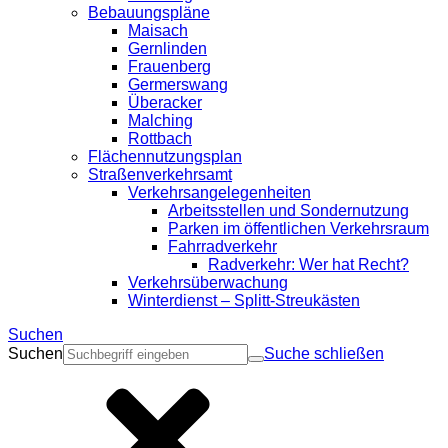
Bebauungspläne
Maisach
Gernlinden
Frauenberg
Germerswang
Überacker
Malching
Rottbach
Flächennutzungsplan
Straßenverkehrsamt
Verkehrsangelegenheiten
Arbeitsstellen und Sondernutzung
Parken im öffentlichen Verkehrsraum
Fahrradverkehr
Radverkehr: Wer hat Recht?
Verkehrsüberwachung
Winterdienst – Splitt-Streukästen
Suchen
Suchen
Suche schließen