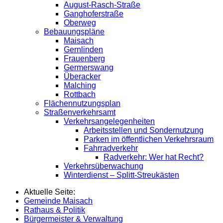
August-Rasch-Straße
Ganghoferstraße
Oberweg
Bebauungspläne
Maisach
Gernlinden
Frauenberg
Germerswang
Überacker
Malching
Rottbach
Flächennutzungsplan
Straßenverkehrsamt
Verkehrsangelegenheiten
Arbeitsstellen und Sondernutzung
Parken im öffentlichen Verkehrsraum
Fahrradverkehr
Radverkehr: Wer hat Recht?
Verkehrsüberwachung
Winterdienst – Splitt-Streukästen
Aktuelle Seite:
Gemeinde Maisach
Rathaus & Politik
Bürgermeister & Verwaltung