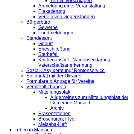
Termin vorschlagen
Anmeldung einer Veranstaltung
Plakatierung
Verleih von Gegenständen
Bürgerbüro
Gewerbe
Fundmeldungen
Standesamt
Geburt
Eheschließung
Sterbefall
Kirchenaustritt , Namenserklärung,
Vaterschaftsanerkennung
Sozial-/ Asylberatung/ Rentenservice
Solidarität mit der Ukraine
Formulare & Anträge für Vereine
Veröffentlichungen
Mitteilungsblatt
Allgemeines zum Mitteilungsblatt der
Gemeinde Maisach
Archiv
Präsentationen
Broschüren, Flyer
Meisaha-Heft
Leben in Maisach