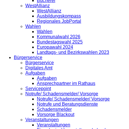
Bücherei
WestAllianz
WestAllianz
Ausbildungskompass
Regionales JobPortal
Wahlen
Wahlen
Kommunalwahl 2026
Bundestagswahl 2025
Europawahl 2024
Landtags- und Bezirkswahlen 2023
Bürgerservice
Bürgerservice
Digitales Amt
Aufgaben
Aufgaben
Ansprechpartner im Rathaus
Servicepoint
Notrufe/ Schadensmelder/ Vorsorge
Notrufe/ Schadensmelder/ Vorsorge
Notrufe und Beratungsdienste
Schadensmelder
Vorsorge Blackout
Veranstaltungen
Veranstaltungen