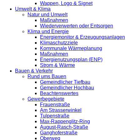
Wappen, Logo & Signet
Umwelt & Klima
Natur und Umwelt
Maßnahmen
Wiederverwerten oder Entsorgen
Klima und Energie
Energiemonitor & Erzeugungsanlagen
Klimaschutzziele
Kommunale Wärmeplanung
Maßnahmen
Energienutzungsplan (ENP)
Strom & Wärme
Bauen & Verkehr
Rund ums Bauen
Gemeindlicher Tiefbau
Gemeindlicher Hochbau
Beachtenswertes
Gewerbegebiete
Frauenstraße
Am Strasserwinkel
Tulpenstraße
Max-Rappenglitz-Ring
August-Rasch-Straße
Ganghoferstraße
Oberweg