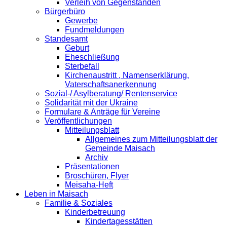
Verleih von Gegenständen
Bürgerbüro
Gewerbe
Fundmeldungen
Standesamt
Geburt
Eheschließung
Sterbefall
Kirchenaustritt , Namenserklärung,
Vaterschaftsanerkennung
Sozial-/ Asylberatung/ Rentenservice
Solidarität mit der Ukraine
Formulare & Anträge für Vereine
Veröffentlichungen
Mitteilungsblatt
Allgemeines zum Mitteilungsblatt der
Gemeinde Maisach
Archiv
Präsentationen
Broschüren, Flyer
Meisaha-Heft
Leben in Maisach
Familie & Soziales
Kinderbetreuung
Kindertagesstätten