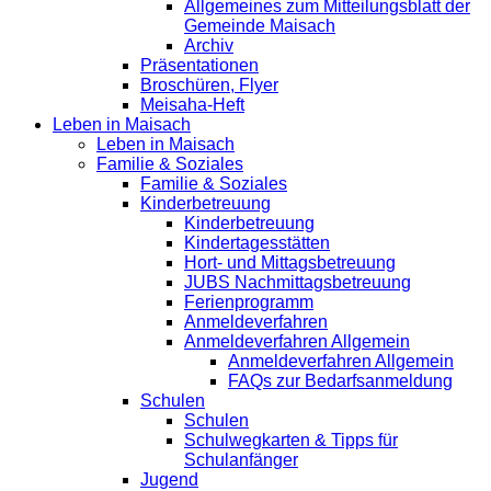
Allgemeines zum Mitteilungsblatt der
Gemeinde Maisach
Archiv
Präsentationen
Broschüren, Flyer
Meisaha-Heft
Leben in Maisach
Leben in Maisach
Familie & Soziales
Familie & Soziales
Kinderbetreuung
Kinderbetreuung
Kindertagesstätten
Hort- und Mittagsbetreuung
JUBS Nachmittagsbetreuung
Ferienprogramm
Anmeldeverfahren
Anmeldeverfahren Allgemein
Anmeldeverfahren Allgemein
FAQs zur Bedarfsanmeldung
Schulen
Schulen
Schulwegkarten & Tipps für
Schulanfänger
Jugend