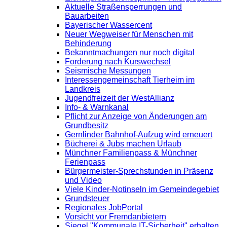
Aktuelle Straßensperrungen und
Bauarbeiten
Bayerischer Wassercent
Neuer Wegweiser für Menschen mit
Behinderung
Bekanntmachungen nur noch digital
Forderung nach Kurswechsel
Seismische Messungen
Interessengemeinschaft Tierheim im
Landkreis
Jugendfreizeit der WestAllianz
Info- & Warnkanal
Pflicht zur Anzeige von Änderungen am
Grundbesitz
Gernlinder Bahnhof-Aufzug wird erneuert
Bücherei & Jubs machen Urlaub
Münchner Familienpass & Münchner
Ferienpass
Bürgermeister-Sprechstunden in Präsenz
und Video
Viele Kinder-Notinseln im Gemeindegebiet
Grundsteuer
Regionales JobPortal
Vorsicht vor Fremdanbietern
Siegel "Kommunale IT-Sicherheit" erhalten