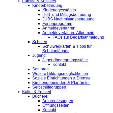
Familie & Soziales
Kinderbetreuung
Kindertagesstätten
Hort- und Mittagsbetreuung
JUBS Nachmittagsbetreuung
Ferienprogramm
Anmeldeverfahren
Anmeldeverfahren Allgemein
FAQs zur Bedarfsanmeldung
Schulen
Schulwegkarten & Tipps für
Schulanfänger
Jugend
Jugendbegegnungsstätte
Kontakt
Senioren
Weitere Bildungsmöglichkeiten
Soziale Einrichtungen & Dienste
Kirchengemeinden & Pfarrämter
Selbsthilfegruppen
Kultur & Freizeit
Bücherei
Autorenlesungen
Öffnungszeiten
Kontakt