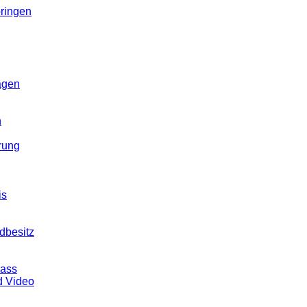
ringen
agen
n
rung
is
dbesitz
pass
d Video