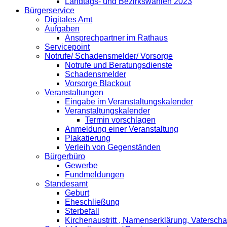
Landtags- und Bezirkswahlen 2023
Bürgerservice
Digitales Amt
Aufgaben
Ansprechpartner im Rathaus
Servicepoint
Notrufe/ Schadensmelder/ Vorsorge
Notrufe und Beratungsdienste
Schadensmelder
Vorsorge Blackout
Veranstaltungen
Eingabe im Veranstaltungskalender
Veranstaltungskalender
Termin vorschlagen
Anmeldung einer Veranstaltung
Plakatierung
Verleih von Gegenständen
Bürgerbüro
Gewerbe
Fundmeldungen
Standesamt
Geburt
Eheschließung
Sterbefall
Kirchenaustritt , Namenserklärung, Vatersch