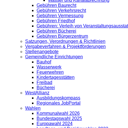
Wasser und Kanalabrechnung
Gebühren Baurecht
Gebühren Verkehrsrecht
Gebühren Vermessung
Gebühren Friedhof
Gebühren: Verleih von Veranstaltungsaussta
Gebühren Bücherei
Gebühren Bürgerzentrum
Satzungen, Verordnungen & Richtlinien
Vergabeverfahren & Projektförderungen
Stellenangebote
Gemeindliche Einrichtungen
Bauhof
Wasserwerk
Feuerwehren
Kindertagesstätten
Freibad
Bücherei
WestAllianz
Ausbildungskompass
Regionales JobPortal
Wahlen
Kommunalwahl 2026
Bundestagswahl 2025
Europawahl 2024