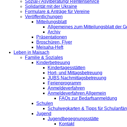
Sozial-/ Asylberatung/ Rentenservice
Solidarität mit der Ukraine
Formulare & Anträge für Vereine
Veröffentlichungen
Mitteilungsblatt
Allgemeines zum Mitteilungsblatt der
Archiv
Präsentationen
Broschüren, Flyer
Meisaha-Heft
Leben in Maisach
Familie & Soziales
Kinderbetreuung
Kindertagesstätten
Hort- und Mittagsbetreuung
JUBS Nachmittagsbetreuung
Ferienprogramm
Anmeldeverfahren
Anmeldeverfahren Allgemein
FAQs zur Bedarfsanmeldung
Schulen
Schulwegkarten & Tipps für Schulanfä
Jugend
Jugendbegegnungsstätte
Kontakt