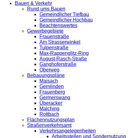
Bauen & Verkehr
Rund ums Bauen
Gemeindlicher Tiefbau
Gemeindlicher Hochbau
Beachtenswertes
Gewerbegebiete
Frauenstraße
Am Strasserwinkel
Tulpenstraße
Max-Rappenglitz-Ring
August-Rasch-Straße
Ganghoferstraße
Oberweg
Bebauungspläne
Maisach
Gernlinden
Frauenberg
Germerswang
Überacker
Malching
Rottbach
Flächennutzungsplan
Straßenverkehrsamt
Verkehrsangelegenheiten
Arbeitsstellen und Sondernutzung