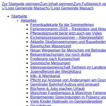
Zur Startseite springen
Zum Inhalt springen
Zum Fußbereich sp
Startseite
Aktuelles
Ferienbadekarte für die Sommerferien
Ferienprogramm 2026 – Restplätze und Abs
Pflegestützpunkt berät jetzt auch per Video
Eichenprozessionsspinner – Allergiegefahr!
Aktuelle Straßensperrungen und Bauarbeite
Bayerischer Wassercent
Neuer Wegweiser für Menschen mit Behinde
Bekanntmachungen nur noch digital
Forderung nach Kurswechsel
Seismische Messungen
Interessengemeinschaft Tierheim im Landkre
Jugendfreizeit der WestAllianz
Info- & Warnkanal
Pflicht zur Anzeige von Änderungen am Grun
Gernlinder Bahnhof-Aufzug wird erneuert
Bücherei & Jubs machen Urlaub
Münchner Familienpass & Münchner Ferien
Bürgermeister-Sprechstunden in Präsenz un
Viele Kinder-Notinseln im Gemeindegebiet
Grundsteuer