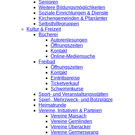
Senioren
Weitere Bildungsmöglichkeiten
Soziale Einrichtungen & Dienste
Kirchengemeinden & Pfarrämter
Selbsthilfegruppen
Kultur & Freizeit
Bücherei
Autorenlesungen
Öffnungszeiten
Kontakt
Online-Mediensuche
Freibad
Öffnungszeiten
Kontakt
Eintrittspreise
Ticketverkauf
Schwimmkurse
Sport- und Veranstaltungsstätten
Spiel-, Mehrzweck- und Bolzplätze
Heimatrunde
Vereine, Initiativen & Parteien
Vereine Maisach
Vereine Gernlinden
Vereine Überacker
Vereine Germerswang