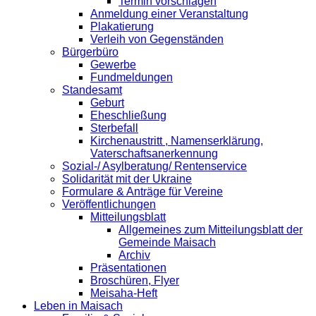
Termin vorschlagen
Anmeldung einer Veranstaltung
Plakatierung
Verleih von Gegenständen
Bürgerbüro
Gewerbe
Fundmeldungen
Standesamt
Geburt
Eheschließung
Sterbefall
Kirchenaustritt , Namenserklärung,
Vaterschaftsanerkennung
Sozial-/ Asylberatung/ Rentenservice
Solidarität mit der Ukraine
Formulare & Anträge für Vereine
Veröffentlichungen
Mitteilungsblatt
Allgemeines zum Mitteilungsblatt der
Gemeinde Maisach
Archiv
Präsentationen
Broschüren, Flyer
Meisaha-Heft
Leben in Maisach