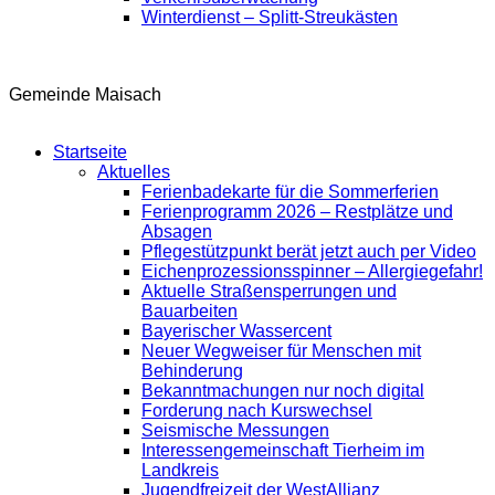
Winterdienst – Splitt-Streukästen
Gemeinde Maisach
Startseite
Aktuelles
Ferienbadekarte für die Sommerferien
Ferienprogramm 2026 – Restplätze und
Absagen
Pflegestützpunkt berät jetzt auch per Video
Eichenprozessionsspinner – Allergiegefahr!
Aktuelle Straßensperrungen und
Bauarbeiten
Bayerischer Wassercent
Neuer Wegweiser für Menschen mit
Behinderung
Bekanntmachungen nur noch digital
Forderung nach Kurswechsel
Seismische Messungen
Interessengemeinschaft Tierheim im
Landkreis
Jugendfreizeit der WestAllianz