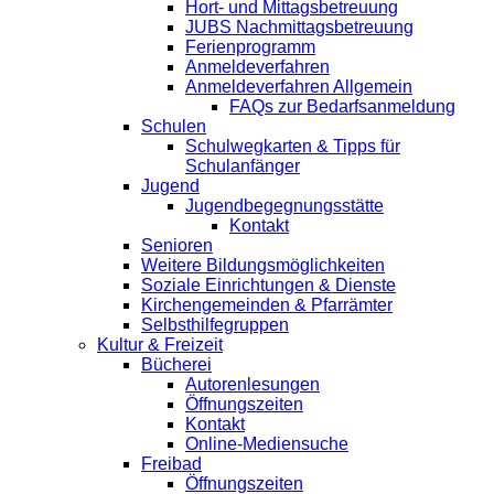
Hort- und Mittagsbetreuung
JUBS Nachmittagsbetreuung
Ferienprogramm
Anmeldeverfahren
Anmeldeverfahren Allgemein
FAQs zur Bedarfsanmeldung
Schulen
Schulwegkarten & Tipps für
Schulanfänger
Jugend
Jugendbegegnungsstätte
Kontakt
Senioren
Weitere Bildungsmöglichkeiten
Soziale Einrichtungen & Dienste
Kirchengemeinden & Pfarrämter
Selbsthilfegruppen
Kultur & Freizeit
Bücherei
Autorenlesungen
Öffnungszeiten
Kontakt
Online-Mediensuche
Freibad
Öffnungszeiten