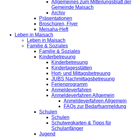
Allgemeines zum Mitteilungsblatt der
Gemeinde Maisach
Archiv
Präsentationen
Broschüren, Flyer
Meisaha-Heft
Leben in Maisach
Leben in Maisach
Familie & Soziales
Familie & Soziales
Kinderbetreuung
Kinderbetreuung
Kindertagesstätten
Hort- und Mittagsbetreuung
JUBS Nachmittagsbetreuung
Ferienprogramm
Anmeldeverfahren
Anmeldeverfahren Allgemein
Anmeldeverfahren Allgemein
FAQs zur Bedarfsanmeldung
Schulen
Schulen
Schulwegkarten & Tipps für
Schulanfänger
Jugend