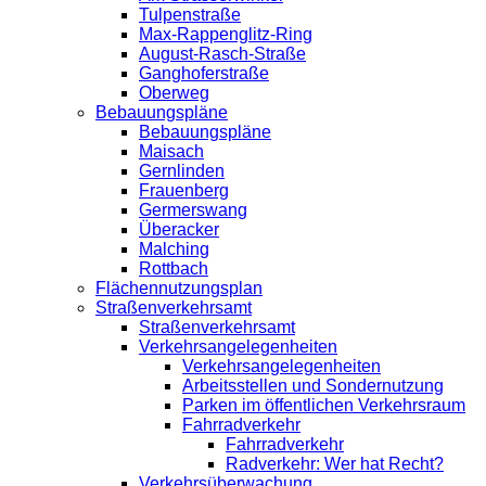
Tulpenstraße
Max-Rappenglitz-Ring
August-Rasch-Straße
Ganghoferstraße
Oberweg
Bebauungspläne
Bebauungspläne
Maisach
Gernlinden
Frauenberg
Germerswang
Überacker
Malching
Rottbach
Flächennutzungsplan
Straßenverkehrsamt
Straßenverkehrsamt
Verkehrsangelegenheiten
Verkehrsangelegenheiten
Arbeitsstellen und Sondernutzung
Parken im öffentlichen Verkehrsraum
Fahrradverkehr
Fahrradverkehr
Radverkehr: Wer hat Recht?
Verkehrsüberwachung