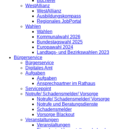
Bücherei
WestAllianz
WestAllianz
Ausbildungskompass
Regionales JobPortal
Wahlen
Wahlen
Kommunalwahl 2026
Bundestagswahl 2025
Europawahl 2024
Landtags- und Bezirkswahlen 2023
Bürgerservice
Bürgerservice
Digitales Amt
Aufgaben
Aufgaben
Ansprechpartner im Rathaus
Servicepoint
Notrufe/ Schadensmelder/ Vorsorge
Notrufe/ Schadensmelder/ Vorsorge
Notrufe und Beratungsdienste
Schadensmelder
Vorsorge Blackout
Veranstaltungen
Veranstaltungen