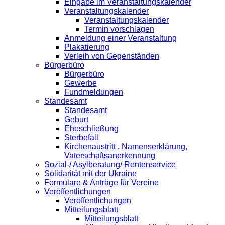
Eingabe im Veranstaltungskalender
Veranstaltungskalender
Veranstaltungskalender
Termin vorschlagen
Anmeldung einer Veranstaltung
Plakatierung
Verleih von Gegenständen
Bürgerbüro
Bürgerbüro
Gewerbe
Fundmeldungen
Standesamt
Standesamt
Geburt
Eheschließung
Sterbefall
Kirchenaustritt , Namenserklärung,
Vaterschaftsanerkennung
Sozial-/ Asylberatung/ Rentenservice
Solidarität mit der Ukraine
Formulare & Anträge für Vereine
Veröffentlichungen
Veröffentlichungen
Mitteilungsblatt
Mitteilungsblatt