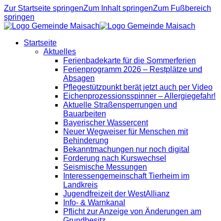
Zur Startseite springen
Zum Inhalt springen
Zum Fußbereich
springen
Startseite
Aktuelles
Ferienbadekarte für die Sommerferien
Ferienprogramm 2026 – Restplätze und
Absagen
Pflegestützpunkt berät jetzt auch per Video
Eichenprozessionsspinner – Allergiegefahr!
Aktuelle Straßensperrungen und
Bauarbeiten
Bayerischer Wassercent
Neuer Wegweiser für Menschen mit
Behinderung
Bekanntmachungen nur noch digital
Forderung nach Kurswechsel
Seismische Messungen
Interessengemeinschaft Tierheim im
Landkreis
Jugendfreizeit der WestAllianz
Info- & Warnkanal
Pflicht zur Anzeige von Änderungen am
Grundbesitz