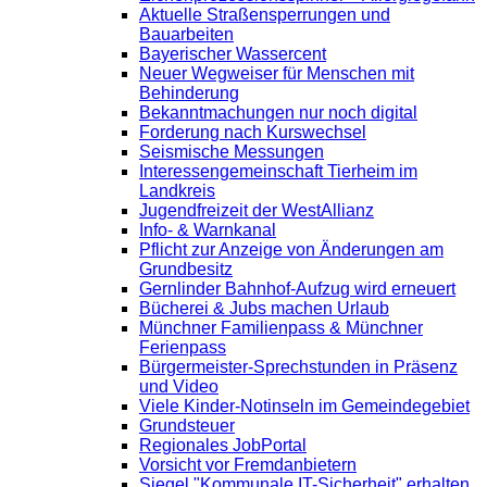
Aktuelle Straßensperrungen und
Bauarbeiten
Bayerischer Wassercent
Neuer Wegweiser für Menschen mit
Behinderung
Bekanntmachungen nur noch digital
Forderung nach Kurswechsel
Seismische Messungen
Interessengemeinschaft Tierheim im
Landkreis
Jugendfreizeit der WestAllianz
Info- & Warnkanal
Pflicht zur Anzeige von Änderungen am
Grundbesitz
Gernlinder Bahnhof-Aufzug wird erneuert
Bücherei & Jubs machen Urlaub
Münchner Familienpass & Münchner
Ferienpass
Bürgermeister-Sprechstunden in Präsenz
und Video
Viele Kinder-Notinseln im Gemeindegebiet
Grundsteuer
Regionales JobPortal
Vorsicht vor Fremdanbietern
Siegel "Kommunale IT-Sicherheit" erhalten