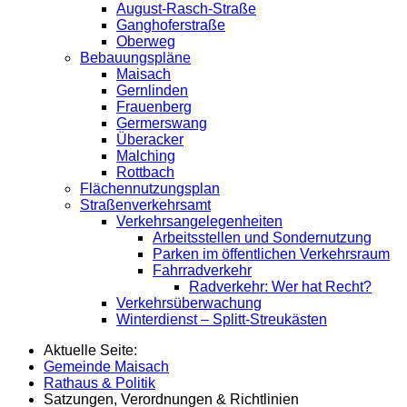
August-Rasch-Straße
Ganghoferstraße
Oberweg
Bebauungspläne
Maisach
Gernlinden
Frauenberg
Germerswang
Überacker
Malching
Rottbach
Flächennutzungsplan
Straßenverkehrsamt
Verkehrsangelegenheiten
Arbeitsstellen und Sondernutzung
Parken im öffentlichen Verkehrsraum
Fahrradverkehr
Radverkehr: Wer hat Recht?
Verkehrsüberwachung
Winterdienst – Splitt-Streukästen
Aktuelle Seite:
Gemeinde Maisach
Rathaus & Politik
Satzungen, Verordnungen & Richtlinien