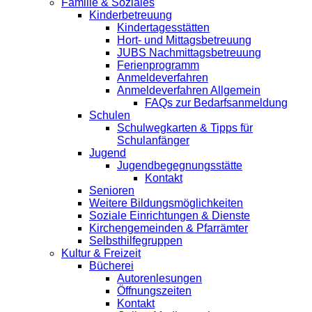
Familie & Soziales
Kinderbetreuung
Kindertagesstätten
Hort- und Mittagsbetreuung
JUBS Nachmittagsbetreuung
Ferienprogramm
Anmeldeverfahren
Anmeldeverfahren Allgemein
FAQs zur Bedarfsanmeldung
Schulen
Schulwegkarten & Tipps für
Schulanfänger
Jugend
Jugendbegegnungsstätte
Kontakt
Senioren
Weitere Bildungsmöglichkeiten
Soziale Einrichtungen & Dienste
Kirchengemeinden & Pfarrämter
Selbsthilfegruppen
Kultur & Freizeit
Bücherei
Autorenlesungen
Öffnungszeiten
Kontakt