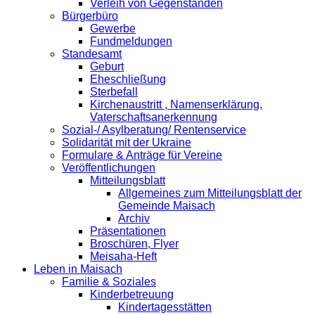
Verleih von Gegenständen
Bürgerbüro
Gewerbe
Fundmeldungen
Standesamt
Geburt
Eheschließung
Sterbefall
Kirchenaustritt , Namenserklärung,
Vaterschaftsanerkennung
Sozial-/ Asylberatung/ Rentenservice
Solidarität mit der Ukraine
Formulare & Anträge für Vereine
Veröffentlichungen
Mitteilungsblatt
Allgemeines zum Mitteilungsblatt der
Gemeinde Maisach
Archiv
Präsentationen
Broschüren, Flyer
Meisaha-Heft
Leben in Maisach
Familie & Soziales
Kinderbetreuung
Kindertagesstätten