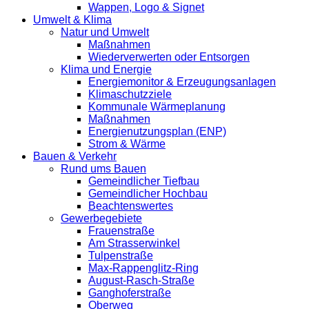
Wappen, Logo & Signet
Umwelt & Klima
Natur und Umwelt
Maßnahmen
Wiederverwerten oder Entsorgen
Klima und Energie
Energiemonitor & Erzeugungsanlagen
Klimaschutzziele
Kommunale Wärmeplanung
Maßnahmen
Energienutzungsplan (ENP)
Strom & Wärme
Bauen & Verkehr
Rund ums Bauen
Gemeindlicher Tiefbau
Gemeindlicher Hochbau
Beachtenswertes
Gewerbegebiete
Frauenstraße
Am Strasserwinkel
Tulpenstraße
Max-Rappenglitz-Ring
August-Rasch-Straße
Ganghoferstraße
Oberweg