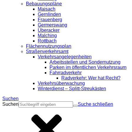
Bebauungspläne
Maisach
Gernlinden
Frauenberg
Germerswang
Überacker
Malching
Rottbach
Flächennutzungsplan
Straßenverkehrsamt
Verkehrsangelegenheiten
Arbeitsstellen und Sondernutzung
Parken im öffentlichen Verkehrsraum
Fahrradverkehr
Radverkehr: Wer hat Recht?
Verkehrsüberwachung
Winterdienst – Splitt-Streukästen
Suchen
Suchen
Suche schließen