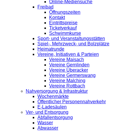
Online-Mediensuche
Freibad
Öffnungszeiten
Kontakt
Eintrittspreise
Ticketverkauf
Schwimmkurse
Sport- und Veranstaltungsstätten
Spiel-, Mehrzweck- und Bolzplätze
Heimatrunde
Vereine, Initiativen & Parteien
Vereine Maisach
Vereine Gernlinden
Vereine Überacker
Vereine Germerswang
Vereine Malching
Vereine Rottbach
Nahversorgung & Infrastruktur
Wochenmärkte
Öffentlicher Personennahverkehr
E-Ladesäulen
Ver- und Entsorgung
Abfallentsorgung
Wasser
Abwasser