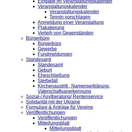
Eingabe im Veranstaltungskalender
Veranstaltungskalender
Veranstaltungskalender
Termin vorschlagen
Anmeldung einer Veranstaltung
Plakatierung
Verleih von Gegenständen
Bürgerbüro
Bürgerbüro
Gewerbe
Fundmeldungen
Standesamt
Standesamt
Geburt
Eheschließung
Sterbefall
Kirchenaustritt , Namenserklärung,
Vaterschaftsanerkennung
Sozial-/ Asylberatung/ Rentenservice
Solidarität mit der Ukraine
Formulare & Anträge für Vereine
Veröffentlichungen
Veröffentlichungen
Mitteilungsblatt
Mitteilungsblatt