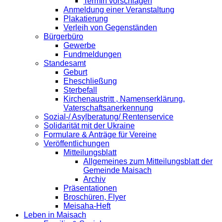
Termin vorschlagen
Anmeldung einer Veranstaltung
Plakatierung
Verleih von Gegenständen
Bürgerbüro
Gewerbe
Fundmeldungen
Standesamt
Geburt
Eheschließung
Sterbefall
Kirchenaustritt , Namenserklärung,
Vaterschaftsanerkennung
Sozial-/ Asylberatung/ Rentenservice
Solidarität mit der Ukraine
Formulare & Anträge für Vereine
Veröffentlichungen
Mitteilungsblatt
Allgemeines zum Mitteilungsblatt der
Gemeinde Maisach
Archiv
Präsentationen
Broschüren, Flyer
Meisaha-Heft
Leben in Maisach