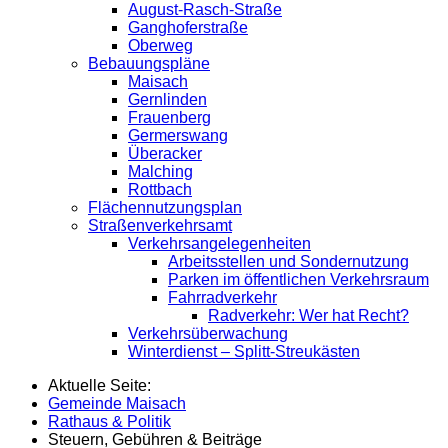
August-Rasch-Straße
Ganghoferstraße
Oberweg
Bebauungspläne
Maisach
Gernlinden
Frauenberg
Germerswang
Überacker
Malching
Rottbach
Flächennutzungsplan
Straßenverkehrsamt
Verkehrsangelegenheiten
Arbeitsstellen und Sondernutzung
Parken im öffentlichen Verkehrsraum
Fahrradverkehr
Radverkehr: Wer hat Recht?
Verkehrsüberwachung
Winterdienst – Splitt-Streukästen
Aktuelle Seite:
Gemeinde Maisach
Rathaus & Politik
Steuern, Gebühren & Beiträge