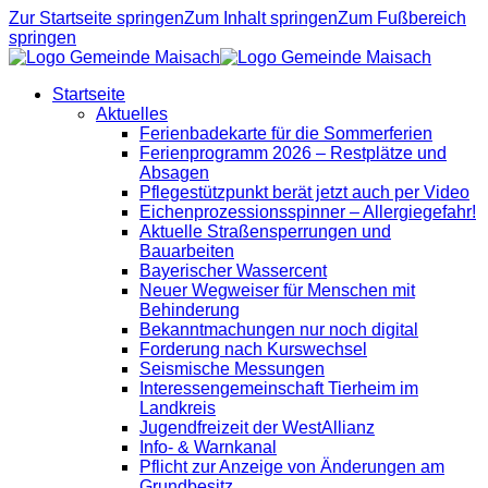
Zur Startseite springen
Zum Inhalt springen
Zum Fußbereich
springen
Startseite
Aktuelles
Ferienbadekarte für die Sommerferien
Ferienprogramm 2026 – Restplätze und
Absagen
Pflegestützpunkt berät jetzt auch per Video
Eichenprozessionsspinner – Allergiegefahr!
Aktuelle Straßensperrungen und
Bauarbeiten
Bayerischer Wassercent
Neuer Wegweiser für Menschen mit
Behinderung
Bekanntmachungen nur noch digital
Forderung nach Kurswechsel
Seismische Messungen
Interessengemeinschaft Tierheim im
Landkreis
Jugendfreizeit der WestAllianz
Info- & Warnkanal
Pflicht zur Anzeige von Änderungen am
Grundbesitz