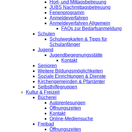
Hort- und Mittagsbetreuung
JUBS Nachmittagsbetreuung
Ferienprogramm
Anmeldeverfahren
Anmeldeverfahren Allgemein
FAQs zur Bedarfsanmeldung
Schulen
Schulwegkarten & Tipps für
Schulanfänger
Jugend
Jugendbegegnungsstätte
Kontakt
Senioren
Weitere Bildungsmöglichkeiten
Soziale Einrichtungen & Dienste
Kirchengemeinden & Pfarrämter
Selbsthilfegruppen
Kultur & Freizeit
Bücherei
Autorenlesungen
Öffnungszeiten
Kontakt
Online-Mediensuche
Freibad
Öffnungszeiten