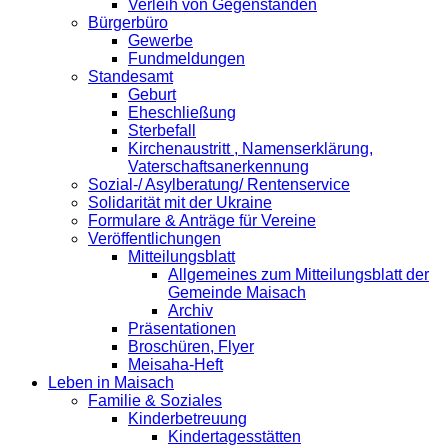
Verleih von Gegenständen
Bürgerbüro
Gewerbe
Fundmeldungen
Standesamt
Geburt
Eheschließung
Sterbefall
Kirchenaustritt , Namenserklärung,
Vaterschaftsanerkennung
Sozial-/ Asylberatung/ Rentenservice
Solidarität mit der Ukraine
Formulare & Anträge für Vereine
Veröffentlichungen
Mitteilungsblatt
Allgemeines zum Mitteilungsblatt der
Gemeinde Maisach
Archiv
Präsentationen
Broschüren, Flyer
Meisaha-Heft
Leben in Maisach
Familie & Soziales
Kinderbetreuung
Kindertagesstätten