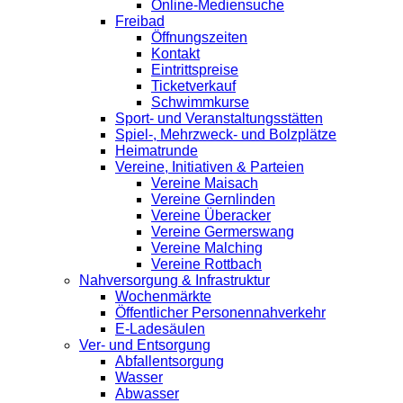
Online-Mediensuche
Freibad
Öffnungszeiten
Kontakt
Eintrittspreise
Ticketverkauf
Schwimmkurse
Sport- und Veranstaltungsstätten
Spiel-, Mehrzweck- und Bolzplätze
Heimatrunde
Vereine, Initiativen & Parteien
Vereine Maisach
Vereine Gernlinden
Vereine Überacker
Vereine Germerswang
Vereine Malching
Vereine Rottbach
Nahversorgung & Infrastruktur
Wochenmärkte
Öffentlicher Personennahverkehr
E-Ladesäulen
Ver- und Entsorgung
Abfallentsorgung
Wasser
Abwasser