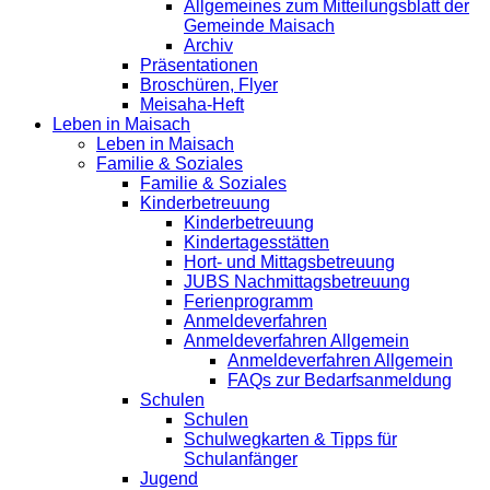
Allgemeines zum Mitteilungsblatt der
Gemeinde Maisach
Archiv
Präsentationen
Broschüren, Flyer
Meisaha-Heft
Leben in Maisach
Leben in Maisach
Familie & Soziales
Familie & Soziales
Kinderbetreuung
Kinderbetreuung
Kindertagesstätten
Hort- und Mittagsbetreuung
JUBS Nachmittagsbetreuung
Ferienprogramm
Anmeldeverfahren
Anmeldeverfahren Allgemein
Anmeldeverfahren Allgemein
FAQs zur Bedarfsanmeldung
Schulen
Schulen
Schulwegkarten & Tipps für
Schulanfänger
Jugend