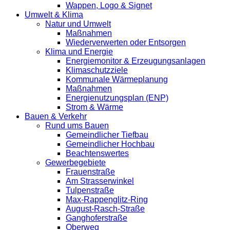
Wappen, Logo & Signet
Umwelt & Klima
Natur und Umwelt
Maßnahmen
Wiederverwerten oder Entsorgen
Klima und Energie
Energiemonitor & Erzeugungsanlagen
Klimaschutzziele
Kommunale Wärmeplanung
Maßnahmen
Energienutzungsplan (ENP)
Strom & Wärme
Bauen & Verkehr
Rund ums Bauen
Gemeindlicher Tiefbau
Gemeindlicher Hochbau
Beachtenswertes
Gewerbegebiete
Frauenstraße
Am Strasserwinkel
Tulpenstraße
Max-Rappenglitz-Ring
August-Rasch-Straße
Ganghoferstraße
Oberweg