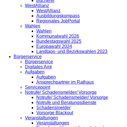
Bücherei
WestAllianz
WestAllianz
Ausbildungskompass
Regionales JobPortal
Wahlen
Wahlen
Kommunalwahl 2026
Bundestagswahl 2025
Europawahl 2024
Landtags- und Bezirkswahlen 2023
Bürgerservice
Bürgerservice
Digitales Amt
Aufgaben
Aufgaben
Ansprechpartner im Rathaus
Servicepoint
Notrufe/ Schadensmelder/ Vorsorge
Notrufe/ Schadensmelder/ Vorsorge
Notrufe und Beratungsdienste
Schadensmelder
Vorsorge Blackout
Veranstaltungen
Veranstaltungen