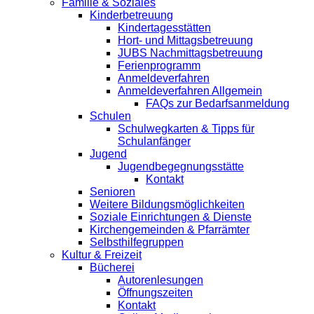
Familie & Soziales
Kinderbetreuung
Kindertagesstätten
Hort- und Mittagsbetreuung
JUBS Nachmittagsbetreuung
Ferienprogramm
Anmeldeverfahren
Anmeldeverfahren Allgemein
FAQs zur Bedarfsanmeldung
Schulen
Schulwegkarten & Tipps für
Schulanfänger
Jugend
Jugendbegegnungsstätte
Kontakt
Senioren
Weitere Bildungsmöglichkeiten
Soziale Einrichtungen & Dienste
Kirchengemeinden & Pfarrämter
Selbsthilfegruppen
Kultur & Freizeit
Bücherei
Autorenlesungen
Öffnungszeiten
Kontakt