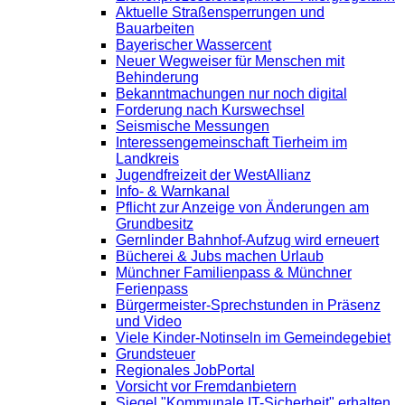
Aktuelle Straßensperrungen und
Bauarbeiten
Bayerischer Wassercent
Neuer Wegweiser für Menschen mit
Behinderung
Bekanntmachungen nur noch digital
Forderung nach Kurswechsel
Seismische Messungen
Interessengemeinschaft Tierheim im
Landkreis
Jugendfreizeit der WestAllianz
Info- & Warnkanal
Pflicht zur Anzeige von Änderungen am
Grundbesitz
Gernlinder Bahnhof-Aufzug wird erneuert
Bücherei & Jubs machen Urlaub
Münchner Familienpass & Münchner
Ferienpass
Bürgermeister-Sprechstunden in Präsenz
und Video
Viele Kinder-Notinseln im Gemeindegebiet
Grundsteuer
Regionales JobPortal
Vorsicht vor Fremdanbietern
Siegel "Kommunale IT-Sicherheit" erhalten