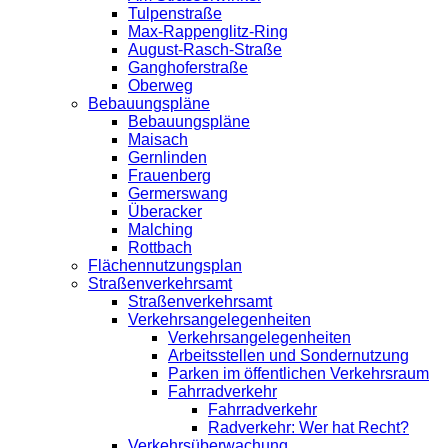
Tulpenstraße
Max-Rappenglitz-Ring
August-Rasch-Straße
Ganghoferstraße
Oberweg
Bebauungspläne
Bebauungspläne
Maisach
Gernlinden
Frauenberg
Germerswang
Überacker
Malching
Rottbach
Flächennutzungsplan
Straßenverkehrsamt
Straßenverkehrsamt
Verkehrsangelegenheiten
Verkehrsangelegenheiten
Arbeitsstellen und Sondernutzung
Parken im öffentlichen Verkehrsraum
Fahrradverkehr
Fahrradverkehr
Radverkehr: Wer hat Recht?
Verkehrsüberwachung