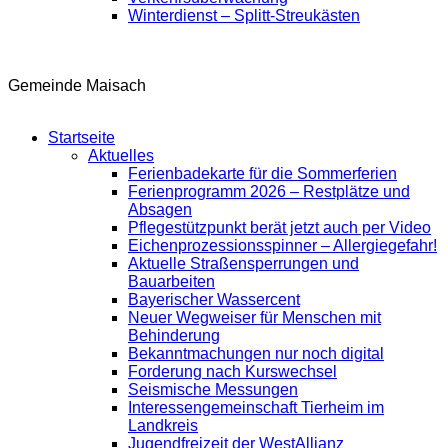
Winterdienst – Splitt-Streukästen
Gemeinde Maisach
Startseite
Aktuelles
Ferienbadekarte für die Sommerferien
Ferienprogramm 2026 – Restplätze und
Absagen
Pflegestützpunkt berät jetzt auch per Video
Eichenprozessionsspinner – Allergiegefahr!
Aktuelle Straßensperrungen und
Bauarbeiten
Bayerischer Wassercent
Neuer Wegweiser für Menschen mit
Behinderung
Bekanntmachungen nur noch digital
Forderung nach Kurswechsel
Seismische Messungen
Interessengemeinschaft Tierheim im
Landkreis
Jugendfreizeit der WestAllianz