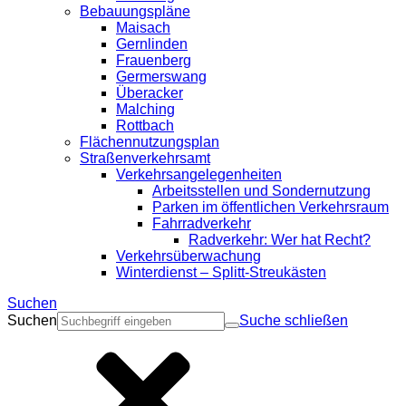
Bebauungspläne
Maisach
Gernlinden
Frauenberg
Germerswang
Überacker
Malching
Rottbach
Flächennutzungsplan
Straßenverkehrsamt
Verkehrsangelegenheiten
Arbeitsstellen und Sondernutzung
Parken im öffentlichen Verkehrsraum
Fahrradverkehr
Radverkehr: Wer hat Recht?
Verkehrsüberwachung
Winterdienst – Splitt-Streukästen
Suchen
Suchen
Suche schließen