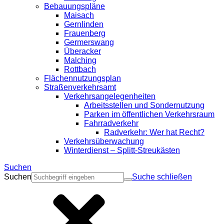
Bebauungspläne
Maisach
Gernlinden
Frauenberg
Germerswang
Überacker
Malching
Rottbach
Flächennutzungsplan
Straßenverkehrsamt
Verkehrsangelegenheiten
Arbeitsstellen und Sondernutzung
Parken im öffentlichen Verkehrsraum
Fahrradverkehr
Radverkehr: Wer hat Recht?
Verkehrsüberwachung
Winterdienst – Splitt-Streukästen
Suchen
Suchen
Suche schließen