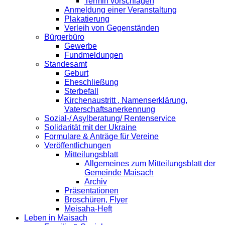
Termin vorschlagen
Anmeldung einer Veranstaltung
Plakatierung
Verleih von Gegenständen
Bürgerbüro
Gewerbe
Fundmeldungen
Standesamt
Geburt
Eheschließung
Sterbefall
Kirchenaustritt , Namenserklärung,
Vaterschaftsanerkennung
Sozial-/ Asylberatung/ Rentenservice
Solidarität mit der Ukraine
Formulare & Anträge für Vereine
Veröffentlichungen
Mitteilungsblatt
Allgemeines zum Mitteilungsblatt der
Gemeinde Maisach
Archiv
Präsentationen
Broschüren, Flyer
Meisaha-Heft
Leben in Maisach