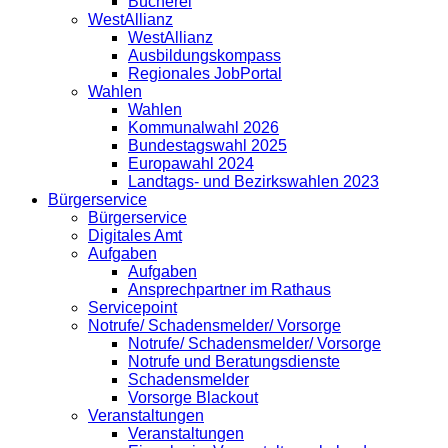
Bücherei
WestAllianz
WestAllianz
Ausbildungskompass
Regionales JobPortal
Wahlen
Wahlen
Kommunalwahl 2026
Bundestagswahl 2025
Europawahl 2024
Landtags- und Bezirkswahlen 2023
Bürgerservice
Bürgerservice
Digitales Amt
Aufgaben
Aufgaben
Ansprechpartner im Rathaus
Servicepoint
Notrufe/ Schadensmelder/ Vorsorge
Notrufe/ Schadensmelder/ Vorsorge
Notrufe und Beratungsdienste
Schadensmelder
Vorsorge Blackout
Veranstaltungen
Veranstaltungen