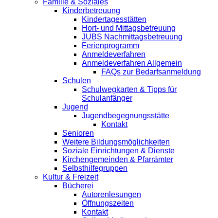
Familie & Soziales
Kinderbetreuung
Kindertagesstätten
Hort- und Mittagsbetreuung
JUBS Nachmittagsbetreuung
Ferienprogramm
Anmeldeverfahren
Anmeldeverfahren Allgemein
FAQs zur Bedarfsanmeldung
Schulen
Schulwegkarten & Tipps für
Schulanfänger
Jugend
Jugendbegegnungsstätte
Kontakt
Senioren
Weitere Bildungsmöglichkeiten
Soziale Einrichtungen & Dienste
Kirchengemeinden & Pfarrämter
Selbsthilfegruppen
Kultur & Freizeit
Bücherei
Autorenlesungen
Öffnungszeiten
Kontakt