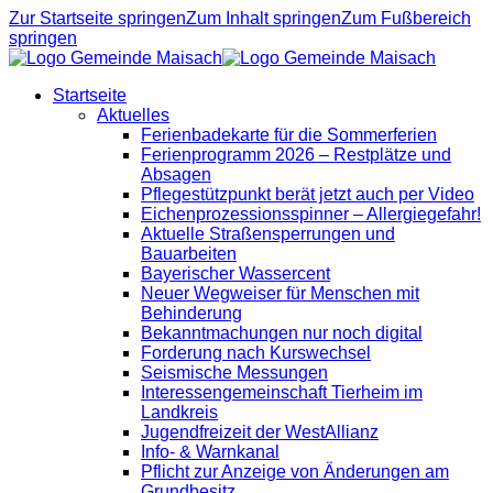
Zur Startseite springen
Zum Inhalt springen
Zum Fußbereich
springen
Startseite
Aktuelles
Ferienbadekarte für die Sommerferien
Ferienprogramm 2026 – Restplätze und
Absagen
Pflegestützpunkt berät jetzt auch per Video
Eichenprozessionsspinner – Allergiegefahr!
Aktuelle Straßensperrungen und
Bauarbeiten
Bayerischer Wassercent
Neuer Wegweiser für Menschen mit
Behinderung
Bekanntmachungen nur noch digital
Forderung nach Kurswechsel
Seismische Messungen
Interessengemeinschaft Tierheim im
Landkreis
Jugendfreizeit der WestAllianz
Info- & Warnkanal
Pflicht zur Anzeige von Änderungen am
Grundbesitz