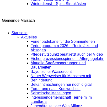
Winterdienst – Splitt-Streukästen
Gemeinde Maisach
Startseite
Aktuelles
Ferienbadekarte für die Sommerferien
Ferienprogramm 2026 – Restplätze und
Absagen
Pflegestützpunkt berät jetzt auch per Video
Eichenprozessionsspinner – Allergiegefahr!
Aktuelle Straßensperrungen und
Bauarbeiten
Bayerischer Wassercent
Neuer Wegweiser für Menschen mit
Behinderung
Bekanntmachungen nur noch digital
Forderung nach Kurswechsel
Seismische Messungen
Interessengemeinschaft Tierheim im
Landkreis
Jugendfreizeit der WestAllianz