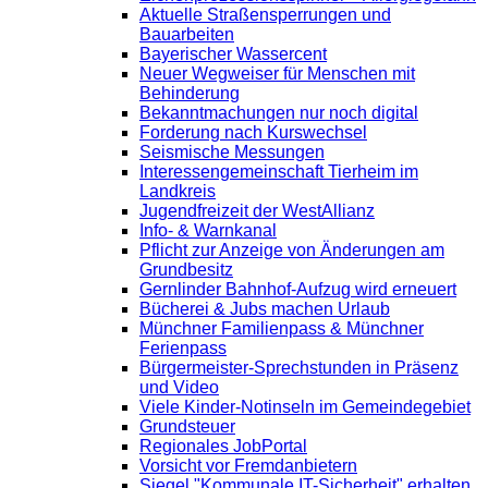
Aktuelle Straßensperrungen und
Bauarbeiten
Bayerischer Wassercent
Neuer Wegweiser für Menschen mit
Behinderung
Bekanntmachungen nur noch digital
Forderung nach Kurswechsel
Seismische Messungen
Interessengemeinschaft Tierheim im
Landkreis
Jugendfreizeit der WestAllianz
Info- & Warnkanal
Pflicht zur Anzeige von Änderungen am
Grundbesitz
Gernlinder Bahnhof-Aufzug wird erneuert
Bücherei & Jubs machen Urlaub
Münchner Familienpass & Münchner
Ferienpass
Bürgermeister-Sprechstunden in Präsenz
und Video
Viele Kinder-Notinseln im Gemeindegebiet
Grundsteuer
Regionales JobPortal
Vorsicht vor Fremdanbietern
Siegel "Kommunale IT-Sicherheit" erhalten