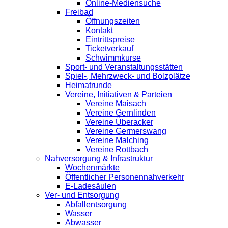
Online-Mediensuche
Freibad
Öffnungszeiten
Kontakt
Eintrittspreise
Ticketverkauf
Schwimmkurse
Sport- und Veranstaltungsstätten
Spiel-, Mehrzweck- und Bolzplätze
Heimatrunde
Vereine, Initiativen & Parteien
Vereine Maisach
Vereine Gernlinden
Vereine Überacker
Vereine Germerswang
Vereine Malching
Vereine Rottbach
Nahversorgung & Infrastruktur
Wochenmärkte
Öffentlicher Personennahverkehr
E-Ladesäulen
Ver- und Entsorgung
Abfallentsorgung
Wasser
Abwasser