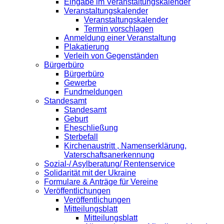
Eingabe im Veranstaltungskalender
Veranstaltungskalender
Veranstaltungskalender
Termin vorschlagen
Anmeldung einer Veranstaltung
Plakatierung
Verleih von Gegenständen
Bürgerbüro
Bürgerbüro
Gewerbe
Fundmeldungen
Standesamt
Standesamt
Geburt
Eheschließung
Sterbefall
Kirchenaustritt , Namenserklärung,
Vaterschaftsanerkennung
Sozial-/ Asylberatung/ Rentenservice
Solidarität mit der Ukraine
Formulare & Anträge für Vereine
Veröffentlichungen
Veröffentlichungen
Mitteilungsblatt
Mitteilungsblatt