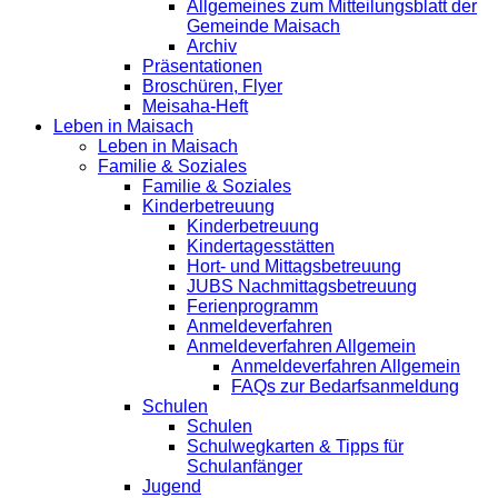
Allgemeines zum Mitteilungsblatt der
Gemeinde Maisach
Archiv
Präsentationen
Broschüren, Flyer
Meisaha-Heft
Leben in Maisach
Leben in Maisach
Familie & Soziales
Familie & Soziales
Kinderbetreuung
Kinderbetreuung
Kindertagesstätten
Hort- und Mittagsbetreuung
JUBS Nachmittagsbetreuung
Ferienprogramm
Anmeldeverfahren
Anmeldeverfahren Allgemein
Anmeldeverfahren Allgemein
FAQs zur Bedarfsanmeldung
Schulen
Schulen
Schulwegkarten & Tipps für
Schulanfänger
Jugend