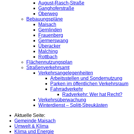
August-Rasch-Straße
Ganghoferstraße
Oberweg
Bebauungspläne
Maisach
Gernlinden
Frauenberg
Germerswang
Überacker
Malching
Rottbach
Flächennutzungsplan
Straßenverkehrsamt
Verkehrsangelegenheiten
Arbeitsstellen und Sondernutzung
Parken im öffentlichen Verkehrsraum
Fahrradverkehr
Radverkehr: Wer hat Recht?
Verkehrsüberwachung
Winterdienst – Splitt-Streukästen
Aktuelle Seite:
Gemeinde Maisach
Umwelt & Klima
Klima und Energie