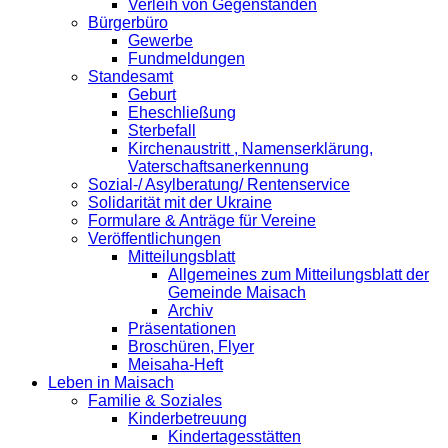
Verleih von Gegenständen
Bürgerbüro
Gewerbe
Fundmeldungen
Standesamt
Geburt
Eheschließung
Sterbefall
Kirchenaustritt , Namenserklärung,
Vaterschaftsanerkennung
Sozial-/ Asylberatung/ Rentenservice
Solidarität mit der Ukraine
Formulare & Anträge für Vereine
Veröffentlichungen
Mitteilungsblatt
Allgemeines zum Mitteilungsblatt der
Gemeinde Maisach
Archiv
Präsentationen
Broschüren, Flyer
Meisaha-Heft
Leben in Maisach
Familie & Soziales
Kinderbetreuung
Kindertagesstätten