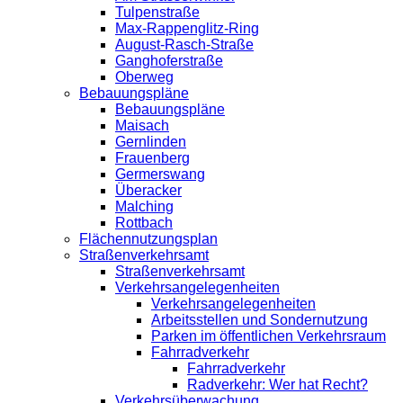
Tulpenstraße
Max-Rappenglitz-Ring
August-Rasch-Straße
Ganghoferstraße
Oberweg
Bebauungspläne
Bebauungspläne
Maisach
Gernlinden
Frauenberg
Germerswang
Überacker
Malching
Rottbach
Flächennutzungsplan
Straßenverkehrsamt
Straßenverkehrsamt
Verkehrsangelegenheiten
Verkehrsangelegenheiten
Arbeitsstellen und Sondernutzung
Parken im öffentlichen Verkehrsraum
Fahrradverkehr
Fahrradverkehr
Radverkehr: Wer hat Recht?
Verkehrsüberwachung