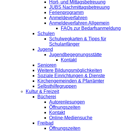
Hort- und Mittagsbetreuung
JUBS Nachmittagsbetreuung
Ferienprogramm
Anmeldeverfahren
Anmeldeverfahren Allgemein
FAQs zur Bedarfsanmeldung
Schulen
Schulwegkarten & Tipps für
Schulanfänger
Jugend
Jugendbegegnungsstätte
Kontakt
Senioren
Weitere Bildungsmöglichkeiten
Soziale Einrichtungen & Dienste
Kirchengemeinden & Pfarrämter
Selbsthilfegruppen
Kultur & Freizeit
Bücherei
Autorenlesungen
Öffnungszeiten
Kontakt
Online-Mediensuche
Freibad
Öffnungszeiten