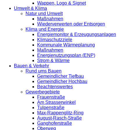
Wappen, Logo & Signet
Umwelt & Klima
Natur und Umwelt
Maßnahmen
Wiederverwerten oder Entsorgen
Klima und Energie
Energiemonitor & Erzeugungsanlagen
Klimaschutzziele
Kommunale Wärmeplanung
Maßnahmen
Energienutzungsplan (ENP)
Strom & Wärme
Bauen & Verkehr
Rund ums Bauen
Gemeindlicher Tiefbau
Gemeindlicher Hochbau
Beachtenswertes
Gewerbegebiete
Frauenstraße
Am Strasserwinkel
Tulpenstraße
Max-Rappenglitz-Ring
August-Rasch-Straße
Ganghoferstraße
Oberweg