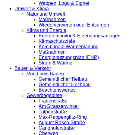
Wappen, Logo & Signet
Umwelt & Klima
Natur und Umwelt
Maßnahmen
Wiederverwerten oder Entsorgen
Klima und Energie
Energiemonitor & Erzeugungsanlagen
Klimaschutzziele
Kommunale Wärmeplanung
Maßnahmen
Energienutzungsplan (ENP)
Strom & Wärme
Bauen & Verkehr
Rund ums Bauen
Gemeindlicher Tiefbau
Gemeindlicher Hochbau
Beachtenswertes
Gewerbegebiete
Frauenstraße
Am Strasserwinkel
Tulpenstraße
Max-Rappenglitz-Ring
August-Rasch-Straße
Ganghoferstraße
Oberweg