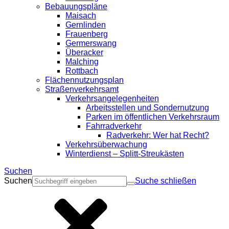
Bebauungspläne
Maisach
Gernlinden
Frauenberg
Germerswang
Überacker
Malching
Rottbach
Flächennutzungsplan
Straßenverkehrsamt
Verkehrsangelegenheiten
Arbeitsstellen und Sondernutzung
Parken im öffentlichen Verkehrsraum
Fahrradverkehr
Radverkehr: Wer hat Recht?
Verkehrsüberwachung
Winterdienst – Splitt-Streukästen
Suchen
Suchen
Suche schließen