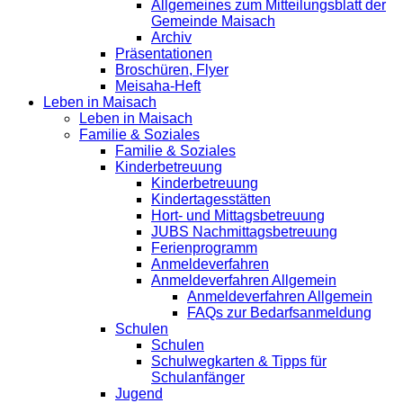
Allgemeines zum Mitteilungsblatt der
Gemeinde Maisach
Archiv
Präsentationen
Broschüren, Flyer
Meisaha-Heft
Leben in Maisach
Leben in Maisach
Familie & Soziales
Familie & Soziales
Kinderbetreuung
Kinderbetreuung
Kindertagesstätten
Hort- und Mittagsbetreuung
JUBS Nachmittagsbetreuung
Ferienprogramm
Anmeldeverfahren
Anmeldeverfahren Allgemein
Anmeldeverfahren Allgemein
FAQs zur Bedarfsanmeldung
Schulen
Schulen
Schulwegkarten & Tipps für
Schulanfänger
Jugend