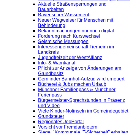
Aktuelle Straßensperrungen und
Bauarbeiten
Bayerischer Wassercent
Neuer Wegweiser für Menschen mit
Behinderung
Bekanntmachungen nur noch digital
Forderung nach Kurswechsel
Seismische Messungen
Interessengemeinschaft Tierheim im
Landkreis
Jugendfreizeit der WestAllianz
Info- & Warnkanal
Pflicht zur Anzeige von Änderungen am
Grundbesitz
Gernlinder Bahnhof-Aufzug wird erneuert
Bücherei & Jubs machen Urlaub
Münchner Familienpass & Münchner
Ferienpass
Bürgermeister-Sprechstunden in Präsenz
und Video
Viele Kinder-Notinseln im Gemeindegebiet
Grundsteuer
Regionales JobPortal
Vorsicht vor Fremdanbietern
Siegel "Kommunale IT-Sicherheit" erhalten