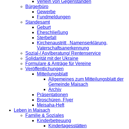
Verleih von Gegenständen
Bürgerbüro
Gewerbe
Fundmeldungen
Standesamt
Geburt
Eheschließung
Sterbefall
Kirchenaustritt , Namenserklärung,
Vaterschaftsanerkennung
Sozial-/ Asylberatung/ Rentenservice
Solidarität mit der Ukraine
Formulare & Anträge für Vereine
Veröffentlichungen
Mitteilungsblatt
Allgemeines zum Mitteilungsblatt der
Gemeinde Maisach
Archiv
Präsentationen
Broschüren, Flyer
Meisaha-Heft
Leben in Maisach
Familie & Soziales
Kinderbetreuung
Kindertagesstätten