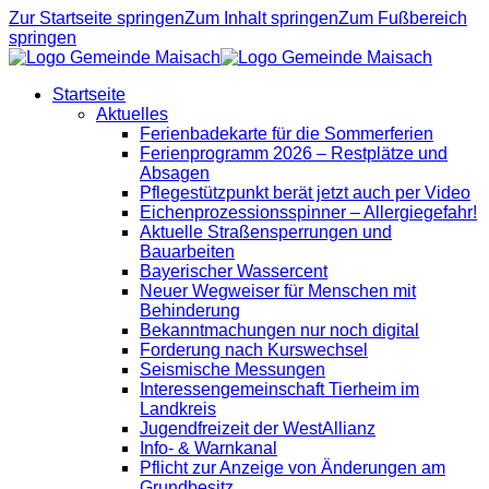
Zur Startseite springen
Zum Inhalt springen
Zum Fußbereich
springen
Startseite
Aktuelles
Ferienbadekarte für die Sommerferien
Ferienprogramm 2026 – Restplätze und
Absagen
Pflegestützpunkt berät jetzt auch per Video
Eichenprozessionsspinner – Allergiegefahr!
Aktuelle Straßensperrungen und
Bauarbeiten
Bayerischer Wassercent
Neuer Wegweiser für Menschen mit
Behinderung
Bekanntmachungen nur noch digital
Forderung nach Kurswechsel
Seismische Messungen
Interessengemeinschaft Tierheim im
Landkreis
Jugendfreizeit der WestAllianz
Info- & Warnkanal
Pflicht zur Anzeige von Änderungen am
Grundbesitz