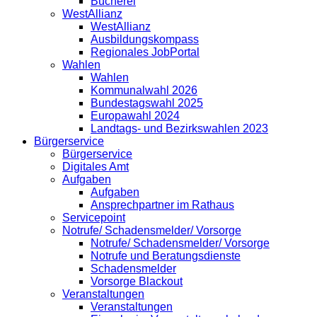
Bücherei
WestAllianz
WestAllianz
Ausbildungskompass
Regionales JobPortal
Wahlen
Wahlen
Kommunalwahl 2026
Bundestagswahl 2025
Europawahl 2024
Landtags- und Bezirkswahlen 2023
Bürgerservice
Bürgerservice
Digitales Amt
Aufgaben
Aufgaben
Ansprechpartner im Rathaus
Servicepoint
Notrufe/ Schadensmelder/ Vorsorge
Notrufe/ Schadensmelder/ Vorsorge
Notrufe und Beratungsdienste
Schadensmelder
Vorsorge Blackout
Veranstaltungen
Veranstaltungen