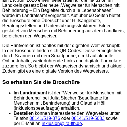
am 29. Juni 2026 einen Meilenstein für die Inklusion im
Landkreis gesetzt: Der neue „Wegweiser für Menschen mit
Behinderung – Ein Begleiter durch alle Lebensphasen"
wurde im Landratsamt vorgestellt. Auf über 60 Seiten bietet
die Broschüre eine Übersicht über Hilfsangebote,
Beratungsstellen und Unterstützungsstrukturen. Bilder,
gestaltet von Menschen mit Behinderung aus dem Landkreis,
bereichern den Wegweiser.
Die Printversion ist nahtlos mit der digitalen Welt verknüpft:
In der Broschüre finden sich QR-Codes. Diese ermöglichen,
durch Scannen mit dem Smartphone, direkt auf aktuelle
Online-Inhalte, weiterführende Links und digitale Formulare
zuzugreifen. So bleibt der Wegweiser dynamisch und aktuell.
Zudem gibt es eine digitale Version des Wegweisers.
So erhalten Sie die Broschüre
Im Landratsamt
ist der "Wegweiser für Menschen mit
Behinderung" bei Julia Stecher (Beauftragte für
Menschen mit Behinderung) und Claudia Höll
(Inklusionsbeauftragte) erhältlich.
Bestellen
können Interessierte den Wegweiser unter
Telefon
08141/519-376
oder
08141/519-5083
sowie
per E-Mail an
inklusion@lra-ffb.de
.