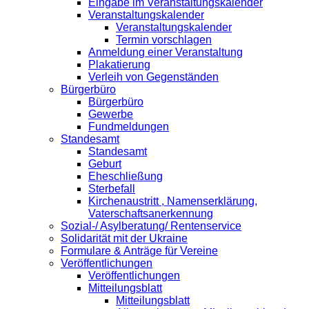
Eingabe im Veranstaltungskalender
Veranstaltungskalender
Veranstaltungskalender
Termin vorschlagen
Anmeldung einer Veranstaltung
Plakatierung
Verleih von Gegenständen
Bürgerbüro
Bürgerbüro
Gewerbe
Fundmeldungen
Standesamt
Standesamt
Geburt
Eheschließung
Sterbefall
Kirchenaustritt , Namenserklärung,
Vaterschaftsanerkennung
Sozial-/ Asylberatung/ Rentenservice
Solidarität mit der Ukraine
Formulare & Anträge für Vereine
Veröffentlichungen
Veröffentlichungen
Mitteilungsblatt
Mitteilungsblatt