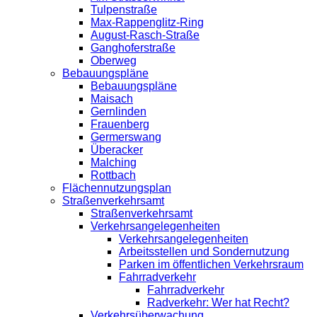
Tulpenstraße
Max-Rappenglitz-Ring
August-Rasch-Straße
Ganghoferstraße
Oberweg
Bebauungspläne
Bebauungspläne
Maisach
Gernlinden
Frauenberg
Germerswang
Überacker
Malching
Rottbach
Flächennutzungsplan
Straßenverkehrsamt
Straßenverkehrsamt
Verkehrsangelegenheiten
Verkehrsangelegenheiten
Arbeitsstellen und Sondernutzung
Parken im öffentlichen Verkehrsraum
Fahrradverkehr
Fahrradverkehr
Radverkehr: Wer hat Recht?
Verkehrsüberwachung