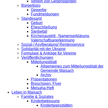
Verleih von Gegenständen
Bürgerbüro
Gewerbe
Fundmeldungen
Standesamt
Geburt
Eheschließung
Sterbefall
Kirchenaustritt , Namenserklärung,
Vaterschaftsanerkennung
Sozial-/ Asylberatung/ Rentenservice
Solidarität mit der Ukraine
Formulare & Anträge für Vereine
Veröffentlichungen
Mitteilungsblatt
Allgemeines zum Mitteilungsblatt der
Gemeinde Maisach
Archiv
Präsentationen
Broschüren, Flyer
Meisaha-Heft
Leben in Maisach
Familie & Soziales
Kinderbetreuung
Kindertagesstätten