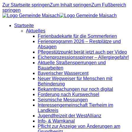
Zur Startseite springen
Zum Inhalt springen
Zum Fußbereich
springen
Startseite
Aktuelles
Ferienbadekarte für die Sommerferien
Ferienprogramm 2026 – Restplätze und
Absagen
Pflegestützpunkt berät jetzt auch per Video
Eichenprozessionsspinner – Allergiegefahr!
Aktuelle Straßensperrungen und
Bauarbeiten
Bayerischer Wassercent
Neuer Wegweiser für Menschen mit
Behinderung
Bekanntmachungen nur noch digital
Forderung nach Kurswechsel
Seismische Messungen
Interessengemeinschaft Tierheim im
Landkreis
Jugendfreizeit der WestAllianz
Info- & Warnkanal
Pflicht zur Anzeige von Änderungen am
Grundbesitz