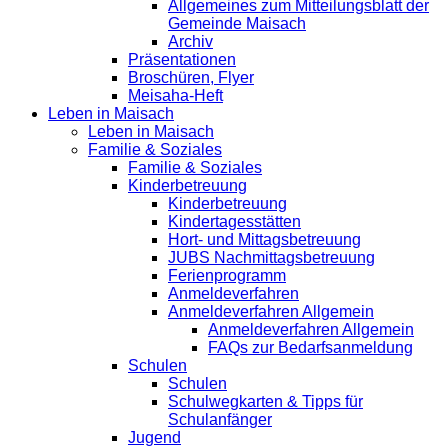
Allgemeines zum Mitteilungsblatt der
Gemeinde Maisach
Archiv
Präsentationen
Broschüren, Flyer
Meisaha-Heft
Leben in Maisach
Leben in Maisach
Familie & Soziales
Familie & Soziales
Kinderbetreuung
Kinderbetreuung
Kindertagesstätten
Hort- und Mittagsbetreuung
JUBS Nachmittagsbetreuung
Ferienprogramm
Anmeldeverfahren
Anmeldeverfahren Allgemein
Anmeldeverfahren Allgemein
FAQs zur Bedarfsanmeldung
Schulen
Schulen
Schulwegkarten & Tipps für
Schulanfänger
Jugend