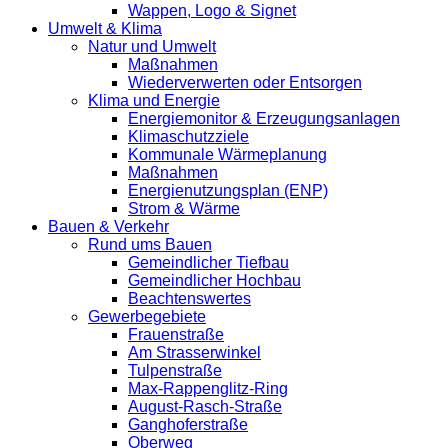
Wappen, Logo & Signet
Umwelt & Klima
Natur und Umwelt
Maßnahmen
Wiederverwerten oder Entsorgen
Klima und Energie
Energiemonitor & Erzeugungsanlagen
Klimaschutzziele
Kommunale Wärmeplanung
Maßnahmen
Energienutzungsplan (ENP)
Strom & Wärme
Bauen & Verkehr
Rund ums Bauen
Gemeindlicher Tiefbau
Gemeindlicher Hochbau
Beachtenswertes
Gewerbegebiete
Frauenstraße
Am Strasserwinkel
Tulpenstraße
Max-Rappenglitz-Ring
August-Rasch-Straße
Ganghoferstraße
Oberweg