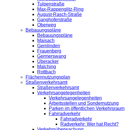
Tulpenstraße
Max-Rappenglitz-Ring
August-Rasch-Straße
Ganghoferstraße
Oberweg
Bebauungspläne
Bebauungspläne
Maisach
Gernlinden
Frauenberg
Germerswang
Überacker
Malching
Rottbach
Flächennutzungsplan
Straßenverkehrsamt
Straßenverkehrsamt
Verkehrsangelegenheiten
Verkehrsangelegenheiten
Arbeitsstellen und Sondernutzung
Parken im öffentlichen Verkehrsraum
Fahrradverkehr
Fahrradverkehr
Radverkehr: Wer hat Recht?
Verkehrsüberwachung