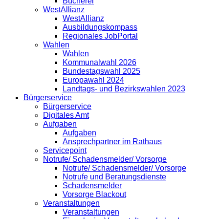
Bücherei
WestAllianz
WestAllianz
Ausbildungskompass
Regionales JobPortal
Wahlen
Wahlen
Kommunalwahl 2026
Bundestagswahl 2025
Europawahl 2024
Landtags- und Bezirkswahlen 2023
Bürgerservice
Bürgerservice
Digitales Amt
Aufgaben
Aufgaben
Ansprechpartner im Rathaus
Servicepoint
Notrufe/ Schadensmelder/ Vorsorge
Notrufe/ Schadensmelder/ Vorsorge
Notrufe und Beratungsdienste
Schadensmelder
Vorsorge Blackout
Veranstaltungen
Veranstaltungen