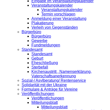
Eingabe im Veranstaltungskalender
Veranstaltungskalender
Veranstaltungskalender
Termin vorschlagen
Anmeldung einer Veranstaltung
Plakatierung
Verleih von Gegenständen
Bürgerbüro
Bürgerbüro
Gewerbe
Fundmeldungen
Standesamt
Standesamt
Geburt
Eheschließung
Sterbefall
Kirchenaustritt , Namenserklärung,
Vaterschaftsanerkennung
Sozial-/ Asylberatung/ Rentenservice
Solidarität mit der Ukraine
Formulare & Anträge für Vereine
Veröffentlichungen
Veröffentlichungen
Mitteilungsblatt
Mitteilungsblatt