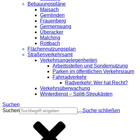
Bebauungspläne
Maisach
Gernlinden
Frauenberg
Germerswang
Überacker
Malching
Rottbach
Flächennutzungsplan
Straßenverkehrsamt
Verkehrsangelegenheiten
Arbeitsstellen und Sondernutzung
Parken im öffentlichen Verkehrsraum
Fahrradverkehr
Radverkehr: Wer hat Recht?
Verkehrsüberwachung
Winterdienst – Splitt-Streukästen
Suchen
Suchen
Suche schließen