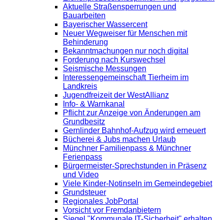
Aktuelle Straßensperrungen und
Bauarbeiten
Bayerischer Wassercent
Neuer Wegweiser für Menschen mit
Behinderung
Bekanntmachungen nur noch digital
Forderung nach Kurswechsel
Seismische Messungen
Interessengemeinschaft Tierheim im
Landkreis
Jugendfreizeit der WestAllianz
Info- & Warnkanal
Pflicht zur Anzeige von Änderungen am
Grundbesitz
Gernlinder Bahnhof-Aufzug wird erneuert
Bücherei & Jubs machen Urlaub
Münchner Familienpass & Münchner
Ferienpass
Bürgermeister-Sprechstunden in Präsenz
und Video
Viele Kinder-Notinseln im Gemeindegebiet
Grundsteuer
Regionales JobPortal
Vorsicht vor Fremdanbietern
Siegel "Kommunale IT-Sicherheit" erhalten