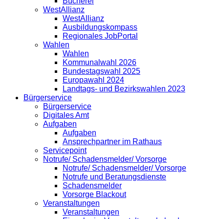
Bücherei
WestAllianz
WestAllianz
Ausbildungskompass
Regionales JobPortal
Wahlen
Wahlen
Kommunalwahl 2026
Bundestagswahl 2025
Europawahl 2024
Landtags- und Bezirkswahlen 2023
Bürgerservice
Bürgerservice
Digitales Amt
Aufgaben
Aufgaben
Ansprechpartner im Rathaus
Servicepoint
Notrufe/ Schadensmelder/ Vorsorge
Notrufe/ Schadensmelder/ Vorsorge
Notrufe und Beratungsdienste
Schadensmelder
Vorsorge Blackout
Veranstaltungen
Veranstaltungen