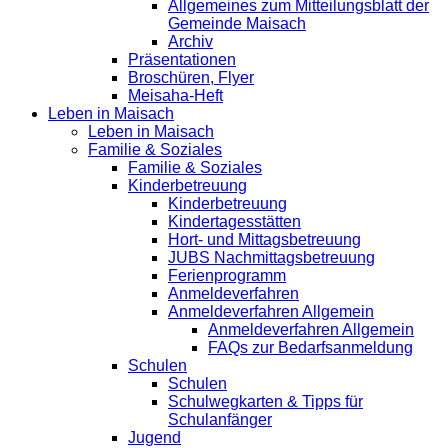
Allgemeines zum Mitteilungsblatt der
Gemeinde Maisach
Archiv
Präsentationen
Broschüren, Flyer
Meisaha-Heft
Leben in Maisach
Leben in Maisach
Familie & Soziales
Familie & Soziales
Kinderbetreuung
Kinderbetreuung
Kindertagesstätten
Hort- und Mittagsbetreuung
JUBS Nachmittagsbetreuung
Ferienprogramm
Anmeldeverfahren
Anmeldeverfahren Allgemein
Anmeldeverfahren Allgemein
FAQs zur Bedarfsanmeldung
Schulen
Schulen
Schulwegkarten & Tipps für
Schulanfänger
Jugend