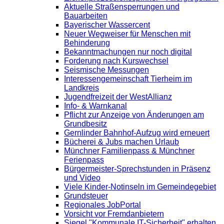
Aktuelle Straßensperrungen und
Bauarbeiten
Bayerischer Wassercent
Neuer Wegweiser für Menschen mit
Behinderung
Bekanntmachungen nur noch digital
Forderung nach Kurswechsel
Seismische Messungen
Interessengemeinschaft Tierheim im
Landkreis
Jugendfreizeit der WestAllianz
Info- & Warnkanal
Pflicht zur Anzeige von Änderungen am
Grundbesitz
Gernlinder Bahnhof-Aufzug wird erneuert
Bücherei & Jubs machen Urlaub
Münchner Familienpass & Münchner
Ferienpass
Bürgermeister-Sprechstunden in Präsenz
und Video
Viele Kinder-Notinseln im Gemeindegebiet
Grundsteuer
Regionales JobPortal
Vorsicht vor Fremdanbietern
Siegel "Kommunale IT-Sicherheit" erhalten