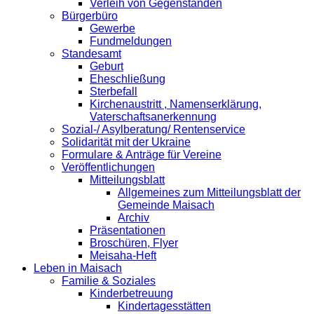
Verleih von Gegenständen
Bürgerbüro
Gewerbe
Fundmeldungen
Standesamt
Geburt
Eheschließung
Sterbefall
Kirchenaustritt , Namenserklärung,
Vaterschaftsanerkennung
Sozial-/ Asylberatung/ Rentenservice
Solidarität mit der Ukraine
Formulare & Anträge für Vereine
Veröffentlichungen
Mitteilungsblatt
Allgemeines zum Mitteilungsblatt der
Gemeinde Maisach
Archiv
Präsentationen
Broschüren, Flyer
Meisaha-Heft
Leben in Maisach
Familie & Soziales
Kinderbetreuung
Kindertagesstätten