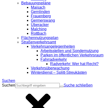
Bebauungspläne
Maisach
Gernlinden
Frauenberg
Germerswang
Überacker
Malching
Rottbach
Flächennutzungsplan
Straßenverkehrsamt
Verkehrsangelegenheiten
Arbeitsstellen und Sondernutzung
Parken im öffentlichen Verkehrsraum
Fahrradverkehr
Radverkehr: Wer hat Recht?
Verkehrsüberwachung
Winterdienst – Splitt-Streukästen
Suchen
Suchen
Suche schließen