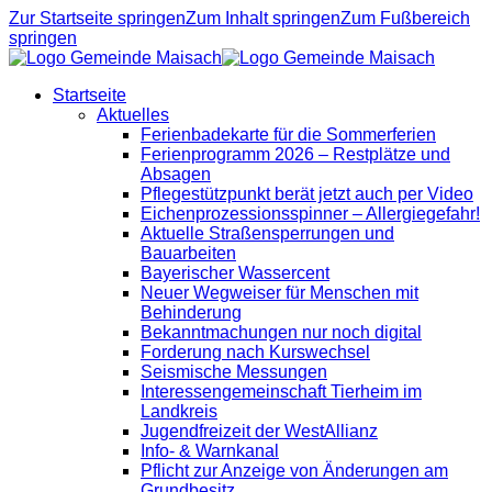
Zur Startseite springen
Zum Inhalt springen
Zum Fußbereich
springen
Startseite
Aktuelles
Ferienbadekarte für die Sommerferien
Ferienprogramm 2026 – Restplätze und
Absagen
Pflegestützpunkt berät jetzt auch per Video
Eichenprozessionsspinner – Allergiegefahr!
Aktuelle Straßensperrungen und
Bauarbeiten
Bayerischer Wassercent
Neuer Wegweiser für Menschen mit
Behinderung
Bekanntmachungen nur noch digital
Forderung nach Kurswechsel
Seismische Messungen
Interessengemeinschaft Tierheim im
Landkreis
Jugendfreizeit der WestAllianz
Info- & Warnkanal
Pflicht zur Anzeige von Änderungen am
Grundbesitz