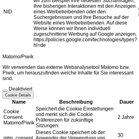
wir zum Beispiel Ihre neuesten Suchanfragen,
Ihre bisherigen Interaktionen mit den Anzeigen
NID
eines Werbetreibenden oder den
Suchergebnissen und Ihre Besuche auf der
Website eines Werbetreibenden. Auf diese
Weise können wir Ihnen individuell
zugeschnittene Werbung auf Google anzeigen.
https://policies.google.com/technologies/types?
hl=de
Matomo/Piwik
Wir verwenden das externe Webanalysetool Matomo bzw.
Piwik, um herauszufinden welche Inhalte für Sie interessant
sind.
Deaktiviert
Cookie Details
Name
Beschreibung
Dauer
Speichert die Cookie Einstellungen
Cookie
und merkt sich die Cookie
Consent:
2 Jahre
Präferenzen für zukünftige
Matomo/Piwik
Sitzungen.
Dieses Cookie speichert ob der
30
mtm_consent
Anwender der Verwendung von