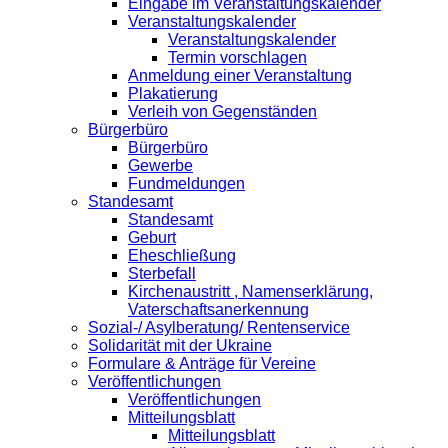
Eingabe im Veranstaltungskalender
Veranstaltungskalender
Veranstaltungskalender
Termin vorschlagen
Anmeldung einer Veranstaltung
Plakatierung
Verleih von Gegenständen
Bürgerbüro
Bürgerbüro
Gewerbe
Fundmeldungen
Standesamt
Standesamt
Geburt
Eheschließung
Sterbefall
Kirchenaustritt , Namenserklärung,
Vaterschaftsanerkennung
Sozial-/ Asylberatung/ Rentenservice
Solidarität mit der Ukraine
Formulare & Anträge für Vereine
Veröffentlichungen
Veröffentlichungen
Mitteilungsblatt
Mitteilungsblatt