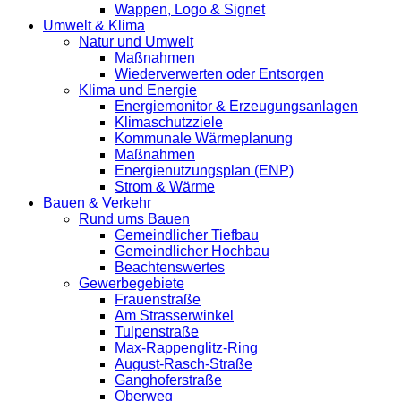
Wappen, Logo & Signet
Umwelt & Klima
Natur und Umwelt
Maßnahmen
Wiederverwerten oder Entsorgen
Klima und Energie
Energiemonitor & Erzeugungsanlagen
Klimaschutzziele
Kommunale Wärmeplanung
Maßnahmen
Energienutzungsplan (ENP)
Strom & Wärme
Bauen & Verkehr
Rund ums Bauen
Gemeindlicher Tiefbau
Gemeindlicher Hochbau
Beachtenswertes
Gewerbegebiete
Frauenstraße
Am Strasserwinkel
Tulpenstraße
Max-Rappenglitz-Ring
August-Rasch-Straße
Ganghoferstraße
Oberweg