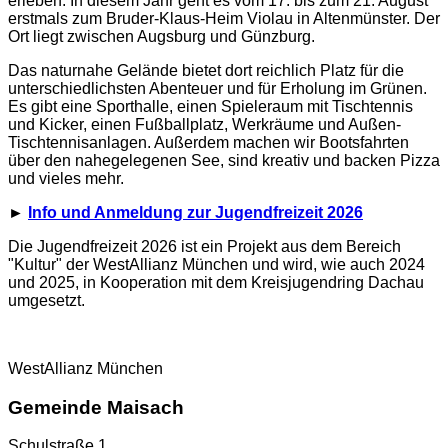
erleben: In diesem Jahr geht es vom 17. bis zum 21. August
erstmals zum Bruder-Klaus-Heim Violau in Altenmünster. Der
Ort liegt zwischen Augsburg und Günzburg.
Das naturnahe Gelände bietet dort reichlich Platz für die
unterschiedlichsten Abenteuer und für Erholung im Grünen.
Es gibt eine Sporthalle, einen Spieleraum mit Tischtennis
und Kicker, einen Fußballplatz, Werkräume und Außen-
Tischtennisanlagen. Außerdem machen wir Bootsfahrten
über den nahegelegenen See, sind kreativ und backen Pizza
und vieles mehr.
►
Info und Anmeldung zur Jugendfreizeit 2026
Die Jugendfreizeit 2026 ist ein Projekt aus dem Bereich
"Kultur" der WestAllianz München und wird, wie auch 2024
und 2025, in Kooperation mit dem Kreisjugendring Dachau
umgesetzt.
WestAllianz München
Gemeinde Maisach
Schulstraße 1