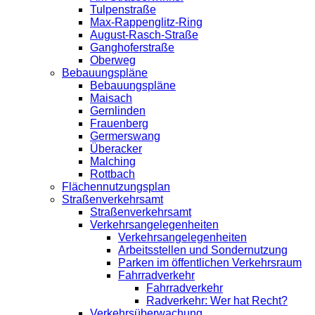
Tulpenstraße
Max-Rappenglitz-Ring
August-Rasch-Straße
Ganghoferstraße
Oberweg
Bebauungspläne
Bebauungspläne
Maisach
Gernlinden
Frauenberg
Germerswang
Überacker
Malching
Rottbach
Flächennutzungsplan
Straßenverkehrsamt
Straßenverkehrsamt
Verkehrsangelegenheiten
Verkehrsangelegenheiten
Arbeitsstellen und Sondernutzung
Parken im öffentlichen Verkehrsraum
Fahrradverkehr
Fahrradverkehr
Radverkehr: Wer hat Recht?
Verkehrsüberwachung