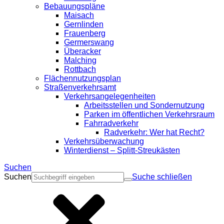
Bebauungspläne
Maisach
Gernlinden
Frauenberg
Germerswang
Überacker
Malching
Rottbach
Flächennutzungsplan
Straßenverkehrsamt
Verkehrsangelegenheiten
Arbeitsstellen und Sondernutzung
Parken im öffentlichen Verkehrsraum
Fahrradverkehr
Radverkehr: Wer hat Recht?
Verkehrsüberwachung
Winterdienst – Splitt-Streukästen
Suchen
Suchen
Suche schließen