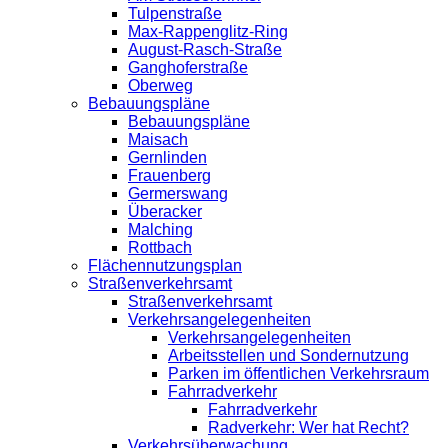
Tulpenstraße
Max-Rappenglitz-Ring
August-Rasch-Straße
Ganghoferstraße
Oberweg
Bebauungspläne
Bebauungspläne
Maisach
Gernlinden
Frauenberg
Germerswang
Überacker
Malching
Rottbach
Flächennutzungsplan
Straßenverkehrsamt
Straßenverkehrsamt
Verkehrsangelegenheiten
Verkehrsangelegenheiten
Arbeitsstellen und Sondernutzung
Parken im öffentlichen Verkehrsraum
Fahrradverkehr
Fahrradverkehr
Radverkehr: Wer hat Recht?
Verkehrsüberwachung