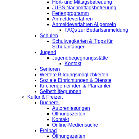
Hort- und Mittagsbetreuung
JUBS Nachmittagsbetreuung
Ferienprogramm
Anmeldeverfahren
Anmeldeverfahren Allgemein
FAQs zur Bedarfsanmeldung
Schulen
Schulwegkarten & Tipps für
Schulanfänger
Jugend
Jugendbegegnungsstätte
Kontakt
Senioren
Weitere Bildungsmöglichkeiten
Soziale Einrichtungen & Dienste
Kirchengemeinden & Pfarrämter
Selbsthilfegruppen
Kultur & Freizeit
Bücherei
Autorenlesungen
Öffnungszeiten
Kontakt
Online-Mediensuche
Freibad
Öffnungszeiten