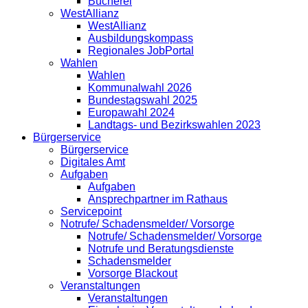
Bücherei
WestAllianz
WestAllianz
Ausbildungskompass
Regionales JobPortal
Wahlen
Wahlen
Kommunalwahl 2026
Bundestagswahl 2025
Europawahl 2024
Landtags- und Bezirkswahlen 2023
Bürgerservice
Bürgerservice
Digitales Amt
Aufgaben
Aufgaben
Ansprechpartner im Rathaus
Servicepoint
Notrufe/ Schadensmelder/ Vorsorge
Notrufe/ Schadensmelder/ Vorsorge
Notrufe und Beratungsdienste
Schadensmelder
Vorsorge Blackout
Veranstaltungen
Veranstaltungen