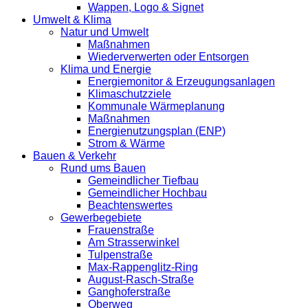
Wappen, Logo & Signet
Umwelt & Klima
Natur und Umwelt
Maßnahmen
Wiederverwerten oder Entsorgen
Klima und Energie
Energiemonitor & Erzeugungsanlagen
Klimaschutzziele
Kommunale Wärmeplanung
Maßnahmen
Energienutzungsplan (ENP)
Strom & Wärme
Bauen & Verkehr
Rund ums Bauen
Gemeindlicher Tiefbau
Gemeindlicher Hochbau
Beachtenswertes
Gewerbegebiete
Frauenstraße
Am Strasserwinkel
Tulpenstraße
Max-Rappenglitz-Ring
August-Rasch-Straße
Ganghoferstraße
Oberweg