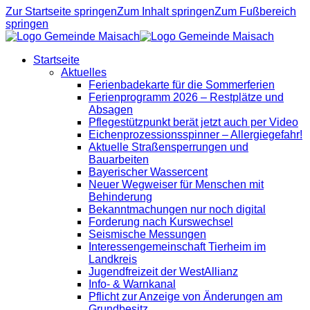
Zur Startseite springen
Zum Inhalt springen
Zum Fußbereich
springen
Startseite
Aktuelles
Ferienbadekarte für die Sommerferien
Ferienprogramm 2026 – Restplätze und
Absagen
Pflegestützpunkt berät jetzt auch per Video
Eichenprozessionsspinner – Allergiegefahr!
Aktuelle Straßensperrungen und
Bauarbeiten
Bayerischer Wassercent
Neuer Wegweiser für Menschen mit
Behinderung
Bekanntmachungen nur noch digital
Forderung nach Kurswechsel
Seismische Messungen
Interessengemeinschaft Tierheim im
Landkreis
Jugendfreizeit der WestAllianz
Info- & Warnkanal
Pflicht zur Anzeige von Änderungen am
Grundbesitz