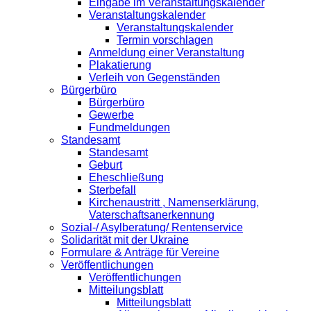
Eingabe im Veranstaltungskalender
Veranstaltungskalender
Veranstaltungskalender
Termin vorschlagen
Anmeldung einer Veranstaltung
Plakatierung
Verleih von Gegenständen
Bürgerbüro
Bürgerbüro
Gewerbe
Fundmeldungen
Standesamt
Standesamt
Geburt
Eheschließung
Sterbefall
Kirchenaustritt , Namenserklärung,
Vaterschaftsanerkennung
Sozial-/ Asylberatung/ Rentenservice
Solidarität mit der Ukraine
Formulare & Anträge für Vereine
Veröffentlichungen
Veröffentlichungen
Mitteilungsblatt
Mitteilungsblatt