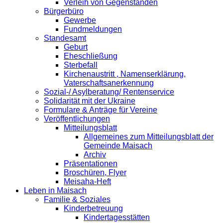
Verleih von Gegenständen
Bürgerbüro
Gewerbe
Fundmeldungen
Standesamt
Geburt
Eheschließung
Sterbefall
Kirchenaustritt , Namenserklärung,
Vaterschaftsanerkennung
Sozial-/ Asylberatung/ Rentenservice
Solidarität mit der Ukraine
Formulare & Anträge für Vereine
Veröffentlichungen
Mitteilungsblatt
Allgemeines zum Mitteilungsblatt der
Gemeinde Maisach
Archiv
Präsentationen
Broschüren, Flyer
Meisaha-Heft
Leben in Maisach
Familie & Soziales
Kinderbetreuung
Kindertagesstätten