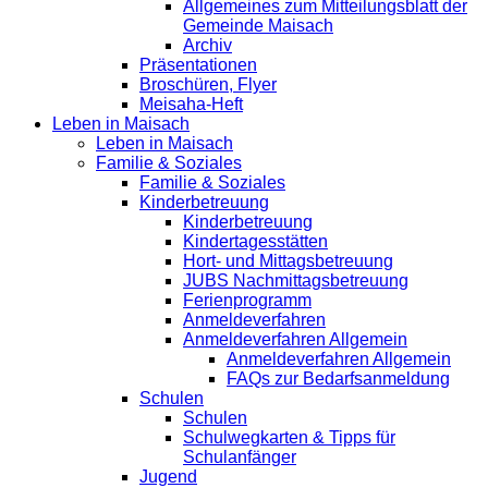
Allgemeines zum Mitteilungsblatt der
Gemeinde Maisach
Archiv
Präsentationen
Broschüren, Flyer
Meisaha-Heft
Leben in Maisach
Leben in Maisach
Familie & Soziales
Familie & Soziales
Kinderbetreuung
Kinderbetreuung
Kindertagesstätten
Hort- und Mittagsbetreuung
JUBS Nachmittagsbetreuung
Ferienprogramm
Anmeldeverfahren
Anmeldeverfahren Allgemein
Anmeldeverfahren Allgemein
FAQs zur Bedarfsanmeldung
Schulen
Schulen
Schulwegkarten & Tipps für
Schulanfänger
Jugend