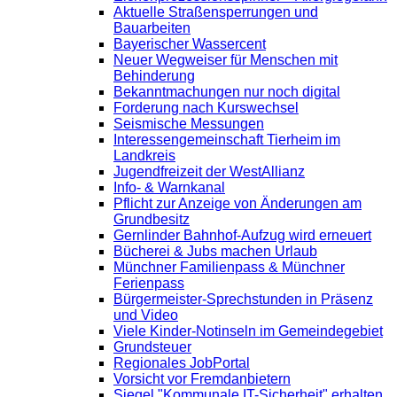
Aktuelle Straßensperrungen und
Bauarbeiten
Bayerischer Wassercent
Neuer Wegweiser für Menschen mit
Behinderung
Bekanntmachungen nur noch digital
Forderung nach Kurswechsel
Seismische Messungen
Interessengemeinschaft Tierheim im
Landkreis
Jugendfreizeit der WestAllianz
Info- & Warnkanal
Pflicht zur Anzeige von Änderungen am
Grundbesitz
Gernlinder Bahnhof-Aufzug wird erneuert
Bücherei & Jubs machen Urlaub
Münchner Familienpass & Münchner
Ferienpass
Bürgermeister-Sprechstunden in Präsenz
und Video
Viele Kinder-Notinseln im Gemeindegebiet
Grundsteuer
Regionales JobPortal
Vorsicht vor Fremdanbietern
Siegel "Kommunale IT-Sicherheit" erhalten