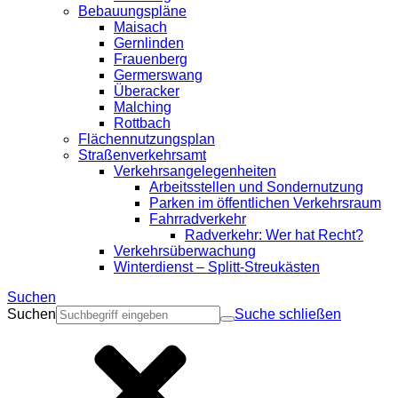
Bebauungspläne
Maisach
Gernlinden
Frauenberg
Germerswang
Überacker
Malching
Rottbach
Flächennutzungsplan
Straßenverkehrsamt
Verkehrsangelegenheiten
Arbeitsstellen und Sondernutzung
Parken im öffentlichen Verkehrsraum
Fahrradverkehr
Radverkehr: Wer hat Recht?
Verkehrsüberwachung
Winterdienst – Splitt-Streukästen
Suchen
Suchen
Suche schließen