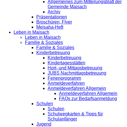
Allgemeines zum Mitteilungsblatt der
Gemeinde Maisach
Archiv
Präsentationen
Broschüren, Flyer
Meisaha-Heft
Leben in Maisach
Leben in Maisach
Familie & Soziales
Familie & Soziales
Kinderbetreuung
Kinderbetreuung
Kindertagesstätten
Hort- und Mittagsbetreuung
JUBS Nachmittagsbetreuung
Ferienprogramm
Anmeldeverfahren
Anmeldeverfahren Allgemein
Anmeldeverfahren Allgemein
FAQs zur Bedarfsanmeldung
Schulen
Schulen
Schulwegkarten & Tipps für
Schulanfänger
Jugend