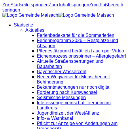
Zur Startseite springen
Zum Inhalt springen
Zum Fußbereich
springen
Startseite
Aktuelles
Ferienbadekarte für die Sommerferien
Ferienprogramm 2026 – Restplätze und
Absagen
Pflegestützpunkt berät jetzt auch per Video
Eichenprozessionsspinner – Allergiegefahr!
Aktuelle Straßensperrungen und
Bauarbeiten
Bayerischer Wassercent
Neuer Wegweiser für Menschen mit
Behinderung
Bekanntmachungen nur noch digital
Forderung nach Kurswechsel
Seismische Messungen
Interessengemeinschaft Tierheim im
Landkreis
Jugendfreizeit der WestAllianz
Info- & Warnkanal
Pflicht zur Anzeige von Änderungen am
Grundbesitz