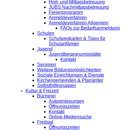
Hort- und Mittagsbetreuung
JUBS Nachmittagsbetreuung
Ferienprogramm
Anmeldeverfahren
Anmeldeverfahren Allgemein
FAQs zur Bedarfsanmeldung
Schulen
Schulwegkarten & Tipps für
Schulanfänger
Jugend
Jugendbegegnungsstätte
Kontakt
Senioren
Weitere Bildungsmöglichkeiten
Soziale Einrichtungen & Dienste
Kirchengemeinden & Pfarrämter
Selbsthilfegruppen
Kultur & Freizeit
Bücherei
Autorenlesungen
Öffnungszeiten
Kontakt
Online-Mediensuche
Freibad
Öffnungszeiten