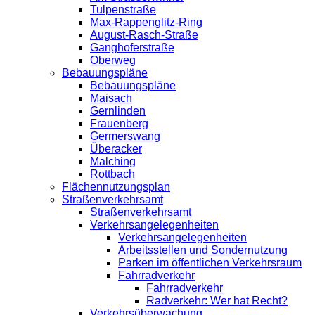
Tulpenstraße
Max-Rappenglitz-Ring
August-Rasch-Straße
Ganghoferstraße
Oberweg
Bebauungspläne
Bebauungspläne
Maisach
Gernlinden
Frauenberg
Germerswang
Überacker
Malching
Rottbach
Flächennutzungsplan
Straßenverkehrsamt
Straßenverkehrsamt
Verkehrsangelegenheiten
Verkehrsangelegenheiten
Arbeitsstellen und Sondernutzung
Parken im öffentlichen Verkehrsraum
Fahrradverkehr
Fahrradverkehr
Radverkehr: Wer hat Recht?
Verkehrsüberwachung