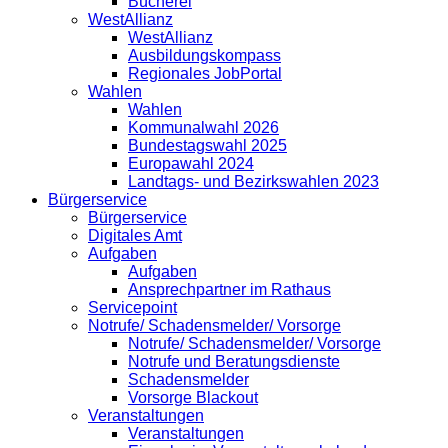
Bücherei
WestAllianz
WestAllianz
Ausbildungskompass
Regionales JobPortal
Wahlen
Wahlen
Kommunalwahl 2026
Bundestagswahl 2025
Europawahl 2024
Landtags- und Bezirkswahlen 2023
Bürgerservice
Bürgerservice
Digitales Amt
Aufgaben
Aufgaben
Ansprechpartner im Rathaus
Servicepoint
Notrufe/ Schadensmelder/ Vorsorge
Notrufe/ Schadensmelder/ Vorsorge
Notrufe und Beratungsdienste
Schadensmelder
Vorsorge Blackout
Veranstaltungen
Veranstaltungen