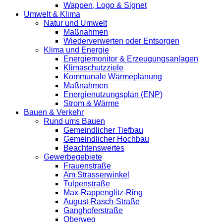
Wappen, Logo & Signet
Umwelt & Klima
Natur und Umwelt
Maßnahmen
Wiederverwerten oder Entsorgen
Klima und Energie
Energiemonitor & Erzeugungsanlagen
Klimaschutzziele
Kommunale Wärmeplanung
Maßnahmen
Energienutzungsplan (ENP)
Strom & Wärme
Bauen & Verkehr
Rund ums Bauen
Gemeindlicher Tiefbau
Gemeindlicher Hochbau
Beachtenswertes
Gewerbegebiete
Frauenstraße
Am Strasserwinkel
Tulpenstraße
Max-Rappenglitz-Ring
August-Rasch-Straße
Ganghoferstraße
Oberweg