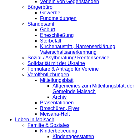
Verleih von Gegenständen
Bürgerbüro
Gewerbe
Fundmeldungen
Standesamt
Geburt
Eheschließung
Sterbefall
Kirchenaustritt , Namenserklärung,
Vaterschaftsanerkennung
Sozial-/ Asylberatung/ Rentenservice
Solidarität mit der Ukraine
Formulare & Anträge für Vereine
Veröffentlichungen
Mitteilungsblatt
Allgemeines zum Mitteilungsblatt der
Gemeinde Maisach
Archiv
Präsentationen
Broschüren, Flyer
Meisaha-Heft
Leben in Maisach
Familie & Soziales
Kinderbetreuung
Kindertagesstätten