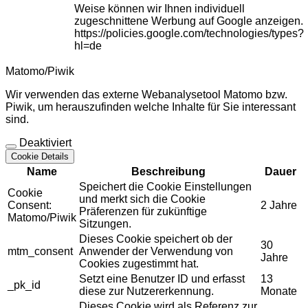
Weise können wir Ihnen individuell
zugeschnittene Werbung auf Google anzeigen.
https://policies.google.com/technologies/types?
hl=de
Matomo/Piwik
Wir verwenden das externe Webanalysetool Matomo bzw.
Piwik, um herauszufinden welche Inhalte für Sie interessant
sind.
Deaktiviert
Cookie Details
Name
Beschreibung
Dauer
Speichert die Cookie Einstellungen
Cookie
und merkt sich die Cookie
Consent:
2 Jahre
Präferenzen für zukünftige
Matomo/Piwik
Sitzungen.
Dieses Cookie speichert ob der
30
mtm_consent
Anwender der Verwendung von
Jahre
Cookies zugestimmt hat.
Setzt eine Benutzer ID und erfasst
13
_pk_id
diese zur Nutzererkennung.
Monate
Dieses Cookie wird als Referenz zur