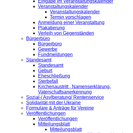
Eingabe im Veranstaltungskalender
Veranstaltungskalender
Veranstaltungskalender
Termin vorschlagen
Anmeldung einer Veranstaltung
Plakatierung
Verleih von Gegenständen
Bürgerbüro
Bürgerbüro
Gewerbe
Fundmeldungen
Standesamt
Standesamt
Geburt
Eheschließung
Sterbefall
Kirchenaustritt , Namenserklärung,
Vaterschaftsanerkennung
Sozial-/ Asylberatung/ Rentenservice
Solidarität mit der Ukraine
Formulare & Anträge für Vereine
Veröffentlichungen
Veröffentlichungen
Mitteilungsblatt
Mitteilungsblatt