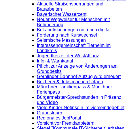
Aktuelle Straßensperrungen und
Bauarbeiten
Bayerischer Wassercent
Neuer Wegweiser für Menschen mit
Behinderung
Bekanntmachungen nur noch digital
Forderung nach Kurswechsel
Seismische Messungen
Interessengemeinschaft Tierheim im
Landkreis
Jugendfreizeit der WestAllianz
Info- & Warnkanal
Pflicht zur Anzeige von Änderungen am
Grundbesitz
Gernlinder Bahnhof-Aufzug wird erneuert
Bücherei & Jubs machen Urlaub
Münchner Familienpass & Münchner
Ferienpass
Bürgermeister-Sprechstunden in Präsenz
und Video
Viele Kinder-Notinseln im Gemeindegebiet
Grundsteuer
Regionales JobPortal
Vorsicht vor Fremdanbietern
Siegel "Kommunale IT-Sicherheit" erhalten