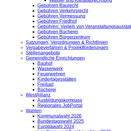
Wasser und Kanalabrechnung
Gebühren Baurecht
Gebühren Verkehrsrecht
Gebühren Vermessung
Gebühren Friedhof
Gebühren: Verleih von Veranstaltungsaussta
Gebühren Bücherei
Gebühren Bürgerzentrum
Satzungen, Verordnungen & Richtlinien
Vergabeverfahren & Projektförderungen
Stellenangebote
Gemeindliche Einrichtungen
Bauhof
Wasserwerk
Feuerwehren
Kindertagesstätten
Freibad
Bücherei
WestAllianz
Ausbildungskompass
Regionales JobPortal
Wahlen
Kommunalwahl 2026
Bundestagswahl 2025
Europawahl 2024