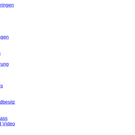
ringen
agen
n
rung
is
dbesitz
pass
d Video