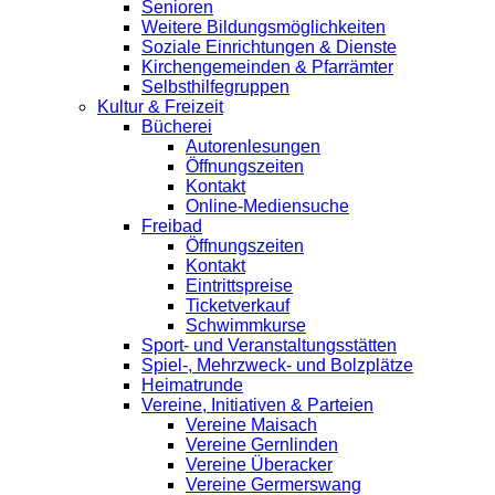
Senioren
Weitere Bildungsmöglichkeiten
Soziale Einrichtungen & Dienste
Kirchengemeinden & Pfarrämter
Selbsthilfegruppen
Kultur & Freizeit
Bücherei
Autorenlesungen
Öffnungszeiten
Kontakt
Online-Mediensuche
Freibad
Öffnungszeiten
Kontakt
Eintrittspreise
Ticketverkauf
Schwimmkurse
Sport- und Veranstaltungsstätten
Spiel-, Mehrzweck- und Bolzplätze
Heimatrunde
Vereine, Initiativen & Parteien
Vereine Maisach
Vereine Gernlinden
Vereine Überacker
Vereine Germerswang