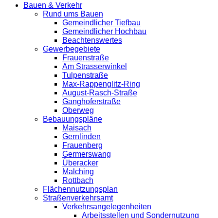
Bauen & Verkehr
Rund ums Bauen
Gemeindlicher Tiefbau
Gemeindlicher Hochbau
Beachtenswertes
Gewerbegebiete
Frauenstraße
Am Strasserwinkel
Tulpenstraße
Max-Rappenglitz-Ring
August-Rasch-Straße
Ganghoferstraße
Oberweg
Bebauungspläne
Maisach
Gernlinden
Frauenberg
Germerswang
Überacker
Malching
Rottbach
Flächennutzungsplan
Straßenverkehrsamt
Verkehrsangelegenheiten
Arbeitsstellen und Sondernutzung