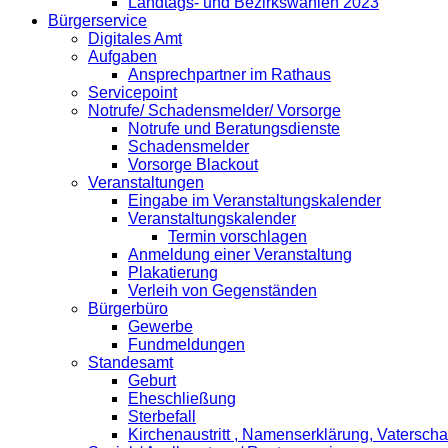
Landtags- und Bezirkswahlen 2023
Bürgerservice
Digitales Amt
Aufgaben
Ansprechpartner im Rathaus
Servicepoint
Notrufe/ Schadensmelder/ Vorsorge
Notrufe und Beratungsdienste
Schadensmelder
Vorsorge Blackout
Veranstaltungen
Eingabe im Veranstaltungskalender
Veranstaltungskalender
Termin vorschlagen
Anmeldung einer Veranstaltung
Plakatierung
Verleih von Gegenständen
Bürgerbüro
Gewerbe
Fundmeldungen
Standesamt
Geburt
Eheschließung
Sterbefall
Kirchenaustritt , Namenserklärung, Vatersch