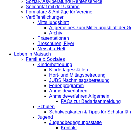
Sozial-/ Asylberatung/ Rentenservice
Solidarität mit der Ukraine
Formulare & Anträge für Vereine
Veröffentlichungen
Mitteilungsblatt
Allgemeines zum Mitteilungsblatt der
Archiv
Präsentationen
Broschüren, Flyer
Meisaha-Heft
Leben in Maisach
Familie & Soziales
Kinderbetreuung
Kindertagesstätten
Hort- und Mittagsbetreuung
JUBS Nachmittagsbetreuung
Ferienprogramm
Anmeldeverfahren
Anmeldeverfahren Allgemein
FAQs zur Bedarfsanmeldung
Schulen
Schulwegkarten & Tipps für Schulanfä
Jugend
Jugendbegegnungsstätte
Kontakt