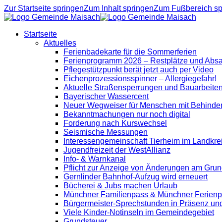
Zur Startseite springen
Zum Inhalt springen
Zum Fußbereich sp
Startseite
Aktuelles
Ferienbadekarte für die Sommerferien
Ferienprogramm 2026 – Restplätze und Abs
Pflegestützpunkt berät jetzt auch per Video
Eichenprozessionsspinner – Allergiegefahr!
Aktuelle Straßensperrungen und Bauarbeite
Bayerischer Wassercent
Neuer Wegweiser für Menschen mit Behinde
Bekanntmachungen nur noch digital
Forderung nach Kurswechsel
Seismische Messungen
Interessengemeinschaft Tierheim im Landkre
Jugendfreizeit der WestAllianz
Info- & Warnkanal
Pflicht zur Anzeige von Änderungen am Grun
Gernlinder Bahnhof-Aufzug wird erneuert
Bücherei & Jubs machen Urlaub
Münchner Familienpass & Münchner Ferien
Bürgermeister-Sprechstunden in Präsenz un
Viele Kinder-Notinseln im Gemeindegebiet
Grundsteuer