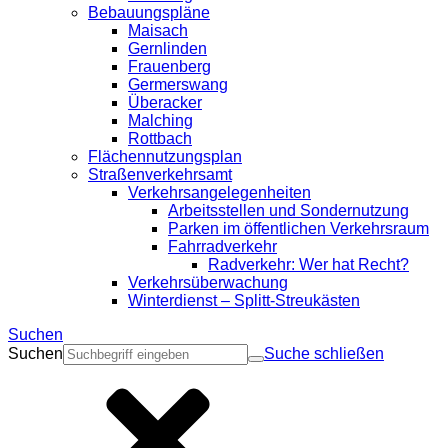
Bebauungspläne
Maisach
Gernlinden
Frauenberg
Germerswang
Überacker
Malching
Rottbach
Flächennutzungsplan
Straßenverkehrsamt
Verkehrsangelegenheiten
Arbeitsstellen und Sondernutzung
Parken im öffentlichen Verkehrsraum
Fahrradverkehr
Radverkehr: Wer hat Recht?
Verkehrsüberwachung
Winterdienst – Splitt-Streukästen
Suchen
Suchen
Suche schließen