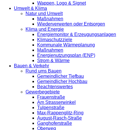
Wappen, Logo & Signet
Umwelt & Klima
Natur und Umwelt
Maßnahmen
Wiederverwerten oder Entsorgen
Klima und Energie
Energiemonitor & Erzeugungsanlagen
Klimaschutzziele
Kommunale Wärmeplanung
Maßnahmen
Energienutzungsplan (ENP)
Strom & Wärme
Bauen & Verkehr
Rund ums Bauen
Gemeindlicher Tiefbau
Gemeindlicher Hochbau
Beachtenswertes
Gewerbegebiete
Frauenstraße
Am Strasserwinkel
Tulpenstraße
Max-Rappenglitz-Ring
August-Rasch-Straße
Ganghoferstraße
Oberweg