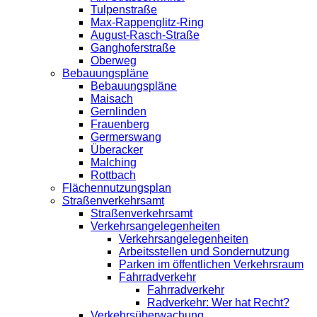
Tulpenstraße
Max-Rappenglitz-Ring
August-Rasch-Straße
Ganghoferstraße
Oberweg
Bebauungspläne
Bebauungspläne
Maisach
Gernlinden
Frauenberg
Germerswang
Überacker
Malching
Rottbach
Flächennutzungsplan
Straßenverkehrsamt
Straßenverkehrsamt
Verkehrsangelegenheiten
Verkehrsangelegenheiten
Arbeitsstellen und Sondernutzung
Parken im öffentlichen Verkehrsraum
Fahrradverkehr
Fahrradverkehr
Radverkehr: Wer hat Recht?
Verkehrsüberwachung