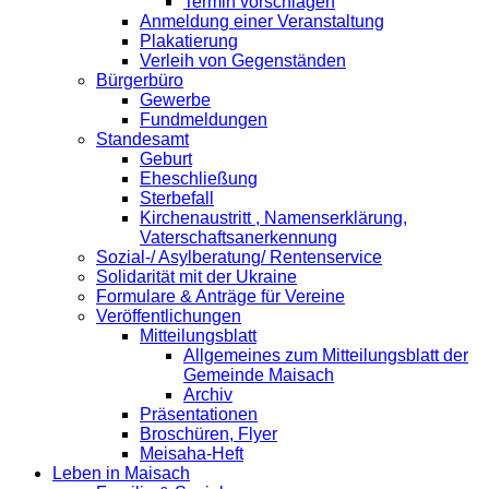
Termin vorschlagen
Anmeldung einer Veranstaltung
Plakatierung
Verleih von Gegenständen
Bürgerbüro
Gewerbe
Fundmeldungen
Standesamt
Geburt
Eheschließung
Sterbefall
Kirchenaustritt , Namenserklärung,
Vaterschaftsanerkennung
Sozial-/ Asylberatung/ Rentenservice
Solidarität mit der Ukraine
Formulare & Anträge für Vereine
Veröffentlichungen
Mitteilungsblatt
Allgemeines zum Mitteilungsblatt der
Gemeinde Maisach
Archiv
Präsentationen
Broschüren, Flyer
Meisaha-Heft
Leben in Maisach