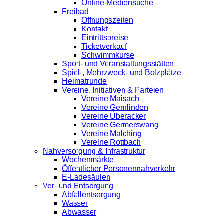
Online-Mediensuche
Freibad
Öffnungszeiten
Kontakt
Eintrittspreise
Ticketverkauf
Schwimmkurse
Sport- und Veranstaltungsstätten
Spiel-, Mehrzweck- und Bolzplätze
Heimatrunde
Vereine, Initiativen & Parteien
Vereine Maisach
Vereine Gernlinden
Vereine Überacker
Vereine Germerswang
Vereine Malching
Vereine Rottbach
Nahversorgung & Infrastruktur
Wochenmärkte
Öffentlicher Personennahverkehr
E-Ladesäulen
Ver- und Entsorgung
Abfallentsorgung
Wasser
Abwasser