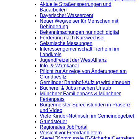
Aktuelle Straßensperrungen und
Bauarbeiten
Bayerischer Wassercent
Neuer Wegweiser für Menschen mit
Behinderung
Bekanntmachungen nur noch digital
Forderung nach Kurswechsel
Seismische Messungen
Interessengemeinschaft Tierheim im
Landkreis
Jugendfreizeit der WestAllianz
Info- & Warnkanal
Pflicht zur Anzeige von Änderungen am
Grundbesitz
Gernlinder Bahnhof-Aufzug wird erneuert
Bücherei & Jubs machen Urlaub
Münchner Familienpass & Münchner
Ferienpass
Bürgermeister-Sprechstunden in Präsenz
und Video
Viele Kinder-Notinseln im Gemeindegebiet
Grundsteuer
Regionales JobPortal
Vorsicht vor Fremdanbietern
Siegel "Kommunale IT-Sicherheit" erhalten