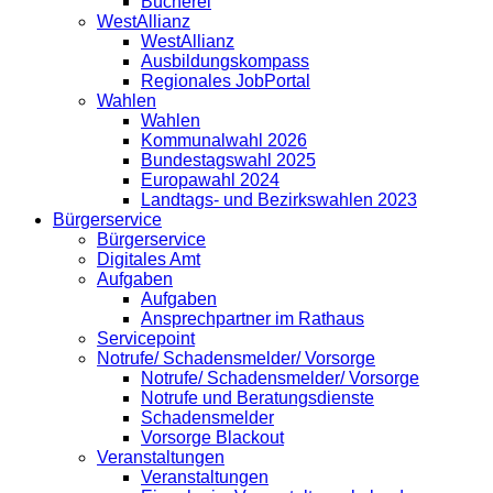
Bücherei
WestAllianz
WestAllianz
Ausbildungskompass
Regionales JobPortal
Wahlen
Wahlen
Kommunalwahl 2026
Bundestagswahl 2025
Europawahl 2024
Landtags- und Bezirkswahlen 2023
Bürgerservice
Bürgerservice
Digitales Amt
Aufgaben
Aufgaben
Ansprechpartner im Rathaus
Servicepoint
Notrufe/ Schadensmelder/ Vorsorge
Notrufe/ Schadensmelder/ Vorsorge
Notrufe und Beratungsdienste
Schadensmelder
Vorsorge Blackout
Veranstaltungen
Veranstaltungen