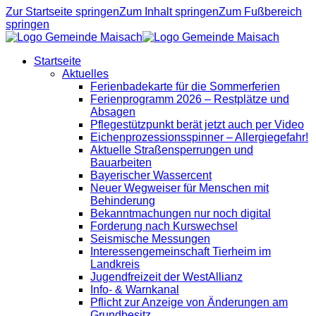
Zur Startseite springen
Zum Inhalt springen
Zum Fußbereich
springen
Startseite
Aktuelles
Ferienbadekarte für die Sommerferien
Ferienprogramm 2026 – Restplätze und
Absagen
Pflegestützpunkt berät jetzt auch per Video
Eichenprozessionsspinner – Allergiegefahr!
Aktuelle Straßensperrungen und
Bauarbeiten
Bayerischer Wassercent
Neuer Wegweiser für Menschen mit
Behinderung
Bekanntmachungen nur noch digital
Forderung nach Kurswechsel
Seismische Messungen
Interessengemeinschaft Tierheim im
Landkreis
Jugendfreizeit der WestAllianz
Info- & Warnkanal
Pflicht zur Anzeige von Änderungen am
Grundbesitz