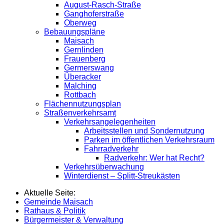
August-Rasch-Straße
Ganghoferstraße
Oberweg
Bebauungspläne
Maisach
Gernlinden
Frauenberg
Germerswang
Überacker
Malching
Rottbach
Flächennutzungsplan
Straßenverkehrsamt
Verkehrsangelegenheiten
Arbeitsstellen und Sondernutzung
Parken im öffentlichen Verkehrsraum
Fahrradverkehr
Radverkehr: Wer hat Recht?
Verkehrsüberwachung
Winterdienst – Splitt-Streukästen
Aktuelle Seite:
Gemeinde Maisach
Rathaus & Politik
Bürgermeister & Verwaltung