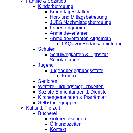
Familie & Soziales
Kinderbetreuung
Kindertagesstätten
Hort- und Mittagsbetreuung
JUBS Nachmittagsbetreuung
Ferienprogramm
Anmeldeverfahren
Anmeldeverfahren Allgemein
FAQs zur Bedarfsanmeldung
Schulen
Schulwegkarten & Tipps für
Schulanfänger
Jugend
Jugendbegegnungsstätte
Kontakt
Senioren
Weitere Bildungsmöglichkeiten
Soziale Einrichtungen & Dienste
Kirchengemeinden & Pfarrämter
Selbsthilfegruppen
Kultur & Freizeit
Bücherei
Autorenlesungen
Öffnungszeiten
Kontakt