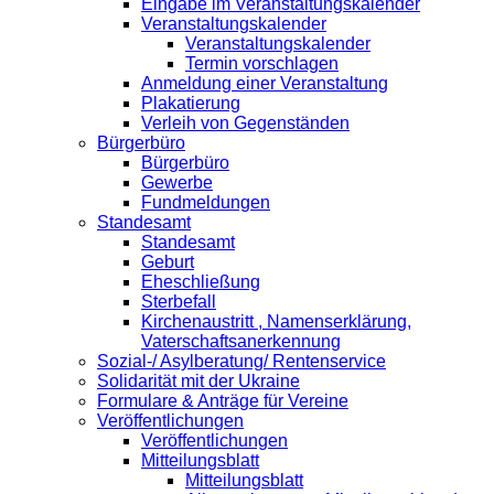
Eingabe im Veranstaltungskalender
Veranstaltungskalender
Veranstaltungskalender
Termin vorschlagen
Anmeldung einer Veranstaltung
Plakatierung
Verleih von Gegenständen
Bürgerbüro
Bürgerbüro
Gewerbe
Fundmeldungen
Standesamt
Standesamt
Geburt
Eheschließung
Sterbefall
Kirchenaustritt , Namenserklärung,
Vaterschaftsanerkennung
Sozial-/ Asylberatung/ Rentenservice
Solidarität mit der Ukraine
Formulare & Anträge für Vereine
Veröffentlichungen
Veröffentlichungen
Mitteilungsblatt
Mitteilungsblatt