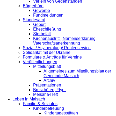
Verleih von Gegenständen
Bürgerbüro
Gewerbe
Fundmeldungen
Standesamt
Geburt
Eheschließung
Sterbefall
Kirchenaustritt , Namenserklärung,
Vaterschaftsanerkennung
Sozial-/ Asylberatung/ Rentenservice
Solidarität mit der Ukraine
Formulare & Anträge für Vereine
Veröffentlichungen
Mitteilungsblatt
Allgemeines zum Mitteilungsblatt der
Gemeinde Maisach
Archiv
Präsentationen
Broschüren, Flyer
Meisaha-Heft
Leben in Maisach
Familie & Soziales
Kinderbetreuung
Kindertagesstätten