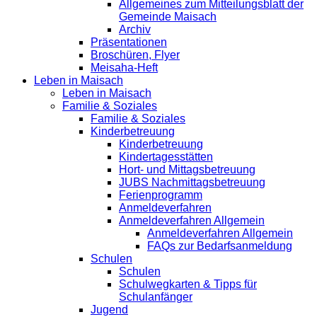
Allgemeines zum Mitteilungsblatt der
Gemeinde Maisach
Archiv
Präsentationen
Broschüren, Flyer
Meisaha-Heft
Leben in Maisach
Leben in Maisach
Familie & Soziales
Familie & Soziales
Kinderbetreuung
Kinderbetreuung
Kindertagesstätten
Hort- und Mittagsbetreuung
JUBS Nachmittagsbetreuung
Ferienprogramm
Anmeldeverfahren
Anmeldeverfahren Allgemein
Anmeldeverfahren Allgemein
FAQs zur Bedarfsanmeldung
Schulen
Schulen
Schulwegkarten & Tipps für
Schulanfänger
Jugend