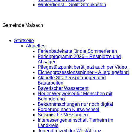
Winterdienst – Splitt-Streukästen
Gemeinde Maisach
Startseite
Aktuelles
Ferienbadekarte für die Sommerferien
Ferienprogramm 2026 – Restplätze und
Absagen
Pflegestützpunkt berät jetzt auch per Video
Eichenprozessionsspinner – Allergiegefahr!
Aktuelle Straßensperrungen und
Bauarbeiten
Bayerischer Wassercent
Neuer Wegweiser für Menschen mit
Behinderung
Bekanntmachungen nur noch digital
Forderung nach Kurswechsel
Seismische Messungen
Interessengemeinschaft Tierheim im
Landkreis
Jugendfreizeit der WestAllianz