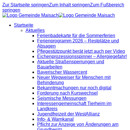
Zur Startseite springen
Zum Inhalt springen
Zum Fußbereich
springen
Startseite
Aktuelles
Ferienbadekarte für die Sommerferien
Ferienprogramm 2026 – Restplätze und
Absagen
Pflegestützpunkt berät jetzt auch per Video
Eichenprozessionsspinner – Allergiegefahr!
Aktuelle Straßensperrungen und
Bauarbeiten
Bayerischer Wassercent
Neuer Wegweiser für Menschen mit
Behinderung
Bekanntmachungen nur noch digital
Forderung nach Kurswechsel
Seismische Messungen
Interessengemeinschaft Tierheim im
Landkreis
Jugendfreizeit der WestAllianz
Info- & Warnkanal
Pflicht zur Anzeige von Änderungen am
Grundbesitz