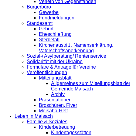
Verleih von Gegenständen
Bürgerbüro
Gewerbe
Fundmeldungen
Standesamt
Geburt
Eheschließung
Sterbefall
Kirchenaustritt , Namenserklärung,
Vaterschaftsanerkennung
Sozial-/ Asylberatung/ Rentenservice
Solidarität mit der Ukraine
Formulare & Anträge für Vereine
Veröffentlichungen
Mitteilungsblatt
Allgemeines zum Mitteilungsblatt der
Gemeinde Maisach
Archiv
Präsentationen
Broschüren, Flyer
Meisaha-Heft
Leben in Maisach
Familie & Soziales
Kinderbetreuung
Kindertagesstätten