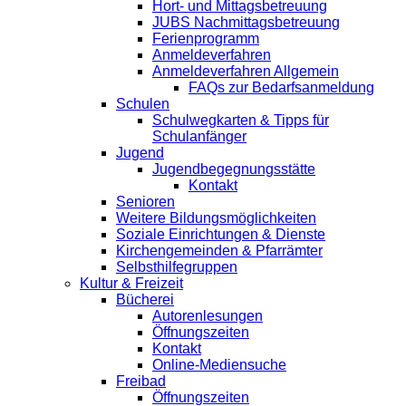
Hort- und Mittagsbetreuung
JUBS Nachmittagsbetreuung
Ferienprogramm
Anmeldeverfahren
Anmeldeverfahren Allgemein
FAQs zur Bedarfsanmeldung
Schulen
Schulwegkarten & Tipps für
Schulanfänger
Jugend
Jugendbegegnungsstätte
Kontakt
Senioren
Weitere Bildungsmöglichkeiten
Soziale Einrichtungen & Dienste
Kirchengemeinden & Pfarrämter
Selbsthilfegruppen
Kultur & Freizeit
Bücherei
Autorenlesungen
Öffnungszeiten
Kontakt
Online-Mediensuche
Freibad
Öffnungszeiten