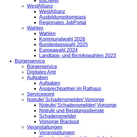
Bücherei
WestAllianz
WestAllianz
Ausbildungskompass
Regionales JobPortal
Wahlen
Wahlen
Kommunalwahl 2026
Bundestagswahl 2025
Europawahl 2024
Landtags- und Bezirkswahlen 2023
Bürgerservice
Bürgerservice
Digitales Amt
Aufgaben
Aufgaben
Ansprechpartner im Rathaus
Servicepoint
Notrufe/ Schadensmelder/ Vorsorge
Notrufe/ Schadensmelder/ Vorsorge
Notrufe und Beratungsdienste
Schadensmelder
Vorsorge Blackout
Veranstaltungen
Veranstaltungen