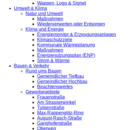
Wappen, Logo & Signet
Umwelt & Klima
Natur und Umwelt
Maßnahmen
Wiederverwerten oder Entsorgen
Klima und Energie
Energiemonitor & Erzeugungsanlagen
Klimaschutzziele
Kommunale Wärmeplanung
Maßnahmen
Energienutzungsplan (ENP)
Strom & Wärme
Bauen & Verkehr
Rund ums Bauen
Gemeindlicher Tiefbau
Gemeindlicher Hochbau
Beachtenswertes
Gewerbegebiete
Frauenstraße
Am Strasserwinkel
Tulpenstraße
Max-Rappenglitz-Ring
August-Rasch-Straße
Ganghoferstraße
Oberweg