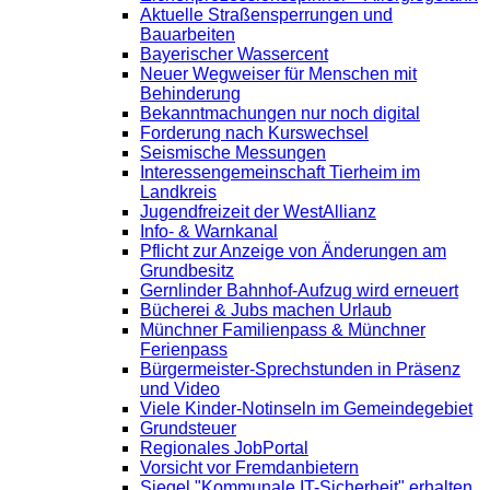
Aktuelle Straßensperrungen und
Bauarbeiten
Bayerischer Wassercent
Neuer Wegweiser für Menschen mit
Behinderung
Bekanntmachungen nur noch digital
Forderung nach Kurswechsel
Seismische Messungen
Interessengemeinschaft Tierheim im
Landkreis
Jugendfreizeit der WestAllianz
Info- & Warnkanal
Pflicht zur Anzeige von Änderungen am
Grundbesitz
Gernlinder Bahnhof-Aufzug wird erneuert
Bücherei & Jubs machen Urlaub
Münchner Familienpass & Münchner
Ferienpass
Bürgermeister-Sprechstunden in Präsenz
und Video
Viele Kinder-Notinseln im Gemeindegebiet
Grundsteuer
Regionales JobPortal
Vorsicht vor Fremdanbietern
Siegel "Kommunale IT-Sicherheit" erhalten