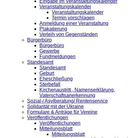
Eingabe im Veranstaltungskalender
Veranstaltungskalender
Veranstaltungskalender
Termin vorschlagen
Anmeldung einer Veranstaltung
Plakatierung
Verleih von Gegenständen
Bürgerbüro
Bürgerbüro
Gewerbe
Fundmeldungen
Standesamt
Standesamt
Geburt
Eheschließung
Sterbefall
Kirchenaustritt , Namenserklärung,
Vaterschaftsanerkennung
Sozial-/ Asylberatung/ Rentenservice
Solidarität mit der Ukraine
Formulare & Anträge für Vereine
Veröffentlichungen
Veröffentlichungen
Mitteilungsblatt
Mitteilungsblatt