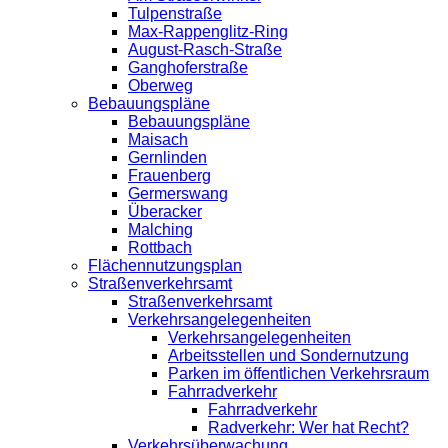
Tulpenstraße
Max-Rappenglitz-Ring
August-Rasch-Straße
Ganghoferstraße
Oberweg
Bebauungspläne
Bebauungspläne
Maisach
Gernlinden
Frauenberg
Germerswang
Überacker
Malching
Rottbach
Flächennutzungsplan
Straßenverkehrsamt
Straßenverkehrsamt
Verkehrsangelegenheiten
Verkehrsangelegenheiten
Arbeitsstellen und Sondernutzung
Parken im öffentlichen Verkehrsraum
Fahrradverkehr
Fahrradverkehr
Radverkehr: Wer hat Recht?
Verkehrsüberwachung