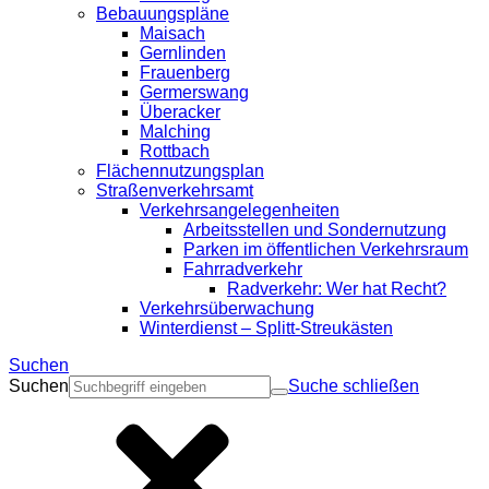
Bebauungspläne
Maisach
Gernlinden
Frauenberg
Germerswang
Überacker
Malching
Rottbach
Flächennutzungsplan
Straßenverkehrsamt
Verkehrsangelegenheiten
Arbeitsstellen und Sondernutzung
Parken im öffentlichen Verkehrsraum
Fahrradverkehr
Radverkehr: Wer hat Recht?
Verkehrsüberwachung
Winterdienst – Splitt-Streukästen
Suchen
Suchen
Suche schließen