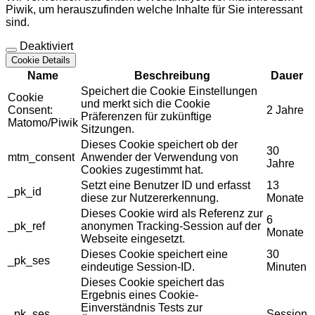
Piwik, um herauszufinden welche Inhalte für Sie interessant
sind.
Deaktiviert
Cookie Details
Name
Beschreibung
Dauer
Speichert die Cookie Einstellungen
Cookie
und merkt sich die Cookie
Consent:
2 Jahre
Präferenzen für zukünftige
Matomo/Piwik
Sitzungen.
Dieses Cookie speichert ob der
30
mtm_consent
Anwender der Verwendung von
Jahre
Cookies zugestimmt hat.
Setzt eine Benutzer ID und erfasst
13
_pk_id
diese zur Nutzererkennung.
Monate
Dieses Cookie wird als Referenz zur
6
_pk_ref
anonymen Tracking-Session auf der
Monate
Webseite eingesetzt.
Dieses Cookie speichert eine
30
_pk_ses
eindeutige Session-ID.
Minuten
Dieses Cookie speichert das
Ergebnis eines Cookie-
Einverständnis Tests zur
_pk_ses
Session