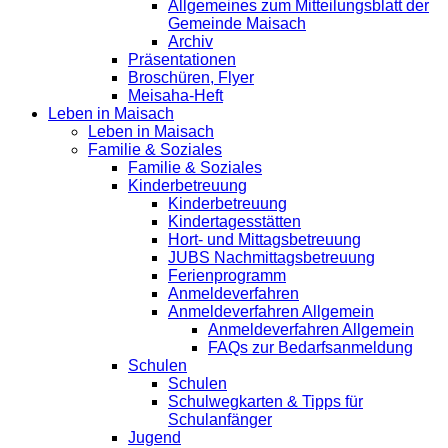
Allgemeines zum Mitteilungsblatt der
Gemeinde Maisach
Archiv
Präsentationen
Broschüren, Flyer
Meisaha-Heft
Leben in Maisach
Leben in Maisach
Familie & Soziales
Familie & Soziales
Kinderbetreuung
Kinderbetreuung
Kindertagesstätten
Hort- und Mittagsbetreuung
JUBS Nachmittagsbetreuung
Ferienprogramm
Anmeldeverfahren
Anmeldeverfahren Allgemein
Anmeldeverfahren Allgemein
FAQs zur Bedarfsanmeldung
Schulen
Schulen
Schulwegkarten & Tipps für
Schulanfänger
Jugend