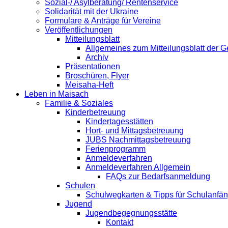
Sozial-/ Asylberatung/ Rentenservice
Solidarität mit der Ukraine
Formulare & Anträge für Vereine
Veröffentlichungen
Mitteilungsblatt
Allgemeines zum Mitteilungsblatt der
Archiv
Präsentationen
Broschüren, Flyer
Meisaha-Heft
Leben in Maisach
Familie & Soziales
Kinderbetreuung
Kindertagesstätten
Hort- und Mittagsbetreuung
JUBS Nachmittagsbetreuung
Ferienprogramm
Anmeldeverfahren
Anmeldeverfahren Allgemein
FAQs zur Bedarfsanmeldung
Schulen
Schulwegkarten & Tipps für Schulanfä
Jugend
Jugendbegegnungsstätte
Kontakt