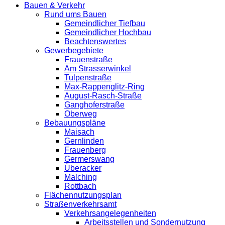
Bauen & Verkehr
Rund ums Bauen
Gemeindlicher Tiefbau
Gemeindlicher Hochbau
Beachtenswertes
Gewerbegebiete
Frauenstraße
Am Strasserwinkel
Tulpenstraße
Max-Rappenglitz-Ring
August-Rasch-Straße
Ganghoferstraße
Oberweg
Bebauungspläne
Maisach
Gernlinden
Frauenberg
Germerswang
Überacker
Malching
Rottbach
Flächennutzungsplan
Straßenverkehrsamt
Verkehrsangelegenheiten
Arbeitsstellen und Sondernutzung