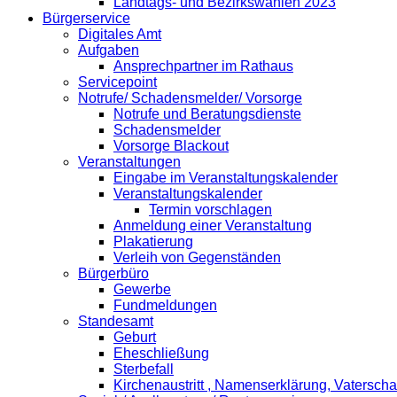
Landtags- und Bezirkswahlen 2023
Bürgerservice
Digitales Amt
Aufgaben
Ansprechpartner im Rathaus
Servicepoint
Notrufe/ Schadensmelder/ Vorsorge
Notrufe und Beratungsdienste
Schadensmelder
Vorsorge Blackout
Veranstaltungen
Eingabe im Veranstaltungskalender
Veranstaltungskalender
Termin vorschlagen
Anmeldung einer Veranstaltung
Plakatierung
Verleih von Gegenständen
Bürgerbüro
Gewerbe
Fundmeldungen
Standesamt
Geburt
Eheschließung
Sterbefall
Kirchenaustritt , Namenserklärung, Vatersch