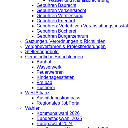
Wasser und Kanalabrechnung
Gebühren Baurecht
Gebühren Verkehrsrecht
Gebühren Vermessung
Gebühren Friedhof
Gebühren: Verleih von Veranstaltungsaussta
Gebühren Bücherei
Gebühren Bürgerzentrum
Satzungen, Verordnungen & Richtlinien
Vergabeverfahren & Projektförderungen
Stellenangebote
Gemeindliche Einrichtungen
Bauhof
Wasserwerk
Feuerwehren
Kindertagesstätten
Freibad
Bücherei
WestAllianz
Ausbildungskompass
Regionales JobPortal
Wahlen
Kommunalwahl 2026
Bundestagswahl 2025
Europawahl 2024