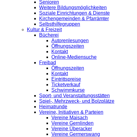
Senioren
Weitere Bildungsmöglichkeiten
Soziale Einrichtungen & Dienste
Kirchengemeinden & Pfarrämter
Selbsthilfegruppen
Kultur & Freizeit
Bücherei
Autorenlesungen
Öffnungszeiten
Kontakt
Online-Mediensuche
Freibad
Öffnungszeiten
Kontakt
Eintrittspreise
Ticketverkauf
Schwimmkurse
Sport- und Veranstaltungsstätten
Spiel-, Mehrzweck- und Bolzplätze
Heimatrunde
Vereine, Initiativen & Parteien
Vereine Maisach
Vereine Gernlinden
Vereine Überacker
Vereine Germerswang