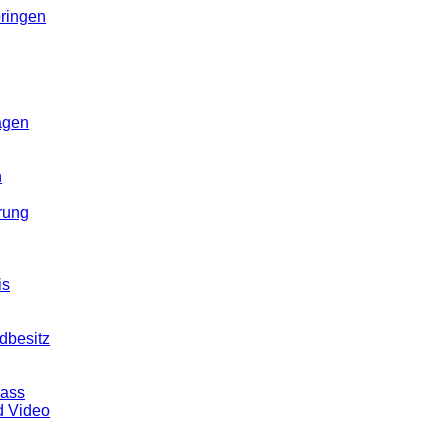
ringen
agen
n
rung
is
dbesitz
pass
d Video