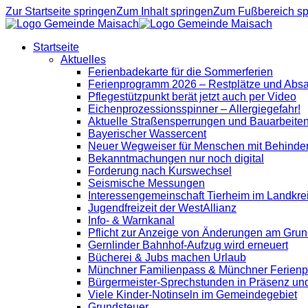
Zur Startseite springen
Zum Inhalt springen
Zum Fußbereich sp
Startseite
Aktuelles
Ferienbadekarte für die Sommerferien
Ferienprogramm 2026 – Restplätze und Abs
Pflegestützpunkt berät jetzt auch per Video
Eichenprozessionsspinner – Allergiegefahr!
Aktuelle Straßensperrungen und Bauarbeite
Bayerischer Wassercent
Neuer Wegweiser für Menschen mit Behinde
Bekanntmachungen nur noch digital
Forderung nach Kurswechsel
Seismische Messungen
Interessengemeinschaft Tierheim im Landkre
Jugendfreizeit der WestAllianz
Info- & Warnkanal
Pflicht zur Anzeige von Änderungen am Grun
Gernlinder Bahnhof-Aufzug wird erneuert
Bücherei & Jubs machen Urlaub
Münchner Familienpass & Münchner Ferien
Bürgermeister-Sprechstunden in Präsenz un
Viele Kinder-Notinseln im Gemeindegebiet
Grundsteuer