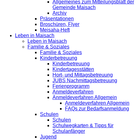
Allgemeines zum Mitteilungsblatt der
Gemeinde Maisach
Archiv
Präsentationen
Broschüren, Flyer
Meisaha-Heft
Leben in Maisach
Leben in Maisach
Familie & Soziales
Familie & Soziales
Kinderbetreuung
Kinderbetreuung
Kindertagesstätten
Hort- und Mittagsbetreuung
JUBS Nachmittagsbetreuung
Ferienprogramm
Anmeldeverfahren
Anmeldeverfahren Allgemein
Anmeldeverfahren Allgemein
FAQs zur Bedarfsanmeldung
Schulen
Schulen
Schulwegkarten & Tipps für
Schulanfänger
Jugend