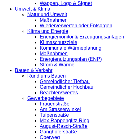
Wappen, Logo & Signet
Umwelt & Klima
Natur und Umwelt
Maßnahmen
Wiederverwerten oder Entsorgen
Klima und Energie
Energiemonitor & Erzeugungsanlagen
Klimaschutzziele
Kommunale Wärmeplanung
Maßnahmen
Energienutzungsplan (ENP)
Strom & Wärme
Bauen & Verkehr
Rund ums Bauen
Gemeindlicher Tiefbau
Gemeindlicher Hochbau
Beachtenswertes
Gewerbegebiete
Frauenstraße
Am Strasserwinkel
Tulpenstraße
Max-Rappenglitz-Ring
August-Rasch-Straße
Ganghoferstraße
Oberweg