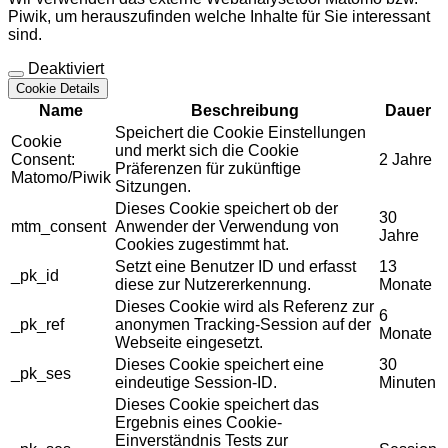
Piwik, um herauszufinden welche Inhalte für Sie interessant
sind.
Deaktiviert
Cookie Details
Name
Beschreibung
Dauer
Speichert die Cookie Einstellungen
Cookie
und merkt sich die Cookie
Consent:
2 Jahre
Präferenzen für zukünftige
Matomo/Piwik
Sitzungen.
Dieses Cookie speichert ob der
30
mtm_consent
Anwender der Verwendung von
Jahre
Cookies zugestimmt hat.
Setzt eine Benutzer ID und erfasst
13
_pk_id
diese zur Nutzererkennung.
Monate
Dieses Cookie wird als Referenz zur
6
_pk_ref
anonymen Tracking-Session auf der
Monate
Webseite eingesetzt.
Dieses Cookie speichert eine
30
_pk_ses
eindeutige Session-ID.
Minuten
Dieses Cookie speichert das
Ergebnis eines Cookie-
Einverständnis Tests zur