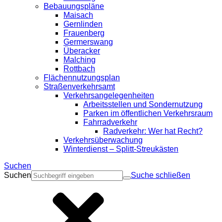
Bebauungspläne
Maisach
Gernlinden
Frauenberg
Germerswang
Überacker
Malching
Rottbach
Flächennutzungsplan
Straßenverkehrsamt
Verkehrsangelegenheiten
Arbeitsstellen und Sondernutzung
Parken im öffentlichen Verkehrsraum
Fahrradverkehr
Radverkehr: Wer hat Recht?
Verkehrsüberwachung
Winterdienst – Splitt-Streukästen
Suchen
Suchen
Suche schließen