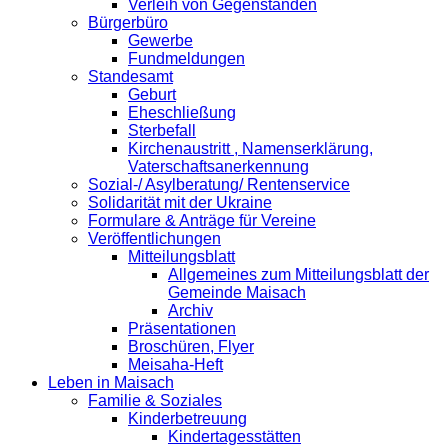
Verleih von Gegenständen
Bürgerbüro
Gewerbe
Fundmeldungen
Standesamt
Geburt
Eheschließung
Sterbefall
Kirchenaustritt , Namenserklärung,
Vaterschaftsanerkennung
Sozial-/ Asylberatung/ Rentenservice
Solidarität mit der Ukraine
Formulare & Anträge für Vereine
Veröffentlichungen
Mitteilungsblatt
Allgemeines zum Mitteilungsblatt der
Gemeinde Maisach
Archiv
Präsentationen
Broschüren, Flyer
Meisaha-Heft
Leben in Maisach
Familie & Soziales
Kinderbetreuung
Kindertagesstätten