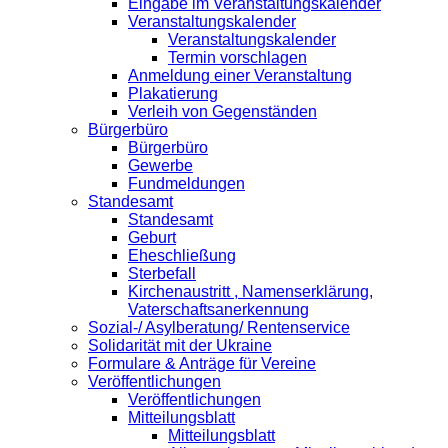
Eingabe im Veranstaltungskalender
Veranstaltungskalender
Veranstaltungskalender
Termin vorschlagen
Anmeldung einer Veranstaltung
Plakatierung
Verleih von Gegenständen
Bürgerbüro
Bürgerbüro
Gewerbe
Fundmeldungen
Standesamt
Standesamt
Geburt
Eheschließung
Sterbefall
Kirchenaustritt , Namenserklärung,
Vaterschaftsanerkennung
Sozial-/ Asylberatung/ Rentenservice
Solidarität mit der Ukraine
Formulare & Anträge für Vereine
Veröffentlichungen
Veröffentlichungen
Mitteilungsblatt
Mitteilungsblatt