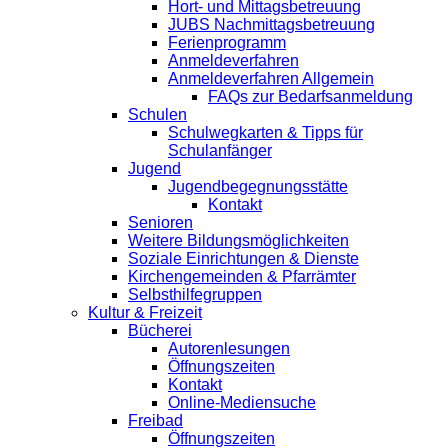
Hort- und Mittagsbetreuung
JUBS Nachmittagsbetreuung
Ferienprogramm
Anmeldeverfahren
Anmeldeverfahren Allgemein
FAQs zur Bedarfsanmeldung
Schulen
Schulwegkarten & Tipps für
Schulanfänger
Jugend
Jugendbegegnungsstätte
Kontakt
Senioren
Weitere Bildungsmöglichkeiten
Soziale Einrichtungen & Dienste
Kirchengemeinden & Pfarrämter
Selbsthilfegruppen
Kultur & Freizeit
Bücherei
Autorenlesungen
Öffnungszeiten
Kontakt
Online-Mediensuche
Freibad
Öffnungszeiten