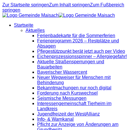
Zur Startseite springen
Zum Inhalt springen
Zum Fußbereich
springen
Startseite
Aktuelles
Ferienbadekarte für die Sommerferien
Ferienprogramm 2026 – Restplätze und
Absagen
Pflegestützpunkt berät jetzt auch per Video
Eichenprozessionsspinner – Allergiegefahr!
Aktuelle Straßensperrungen und
Bauarbeiten
Bayerischer Wassercent
Neuer Wegweiser für Menschen mit
Behinderung
Bekanntmachungen nur noch digital
Forderung nach Kurswechsel
Seismische Messungen
Interessengemeinschaft Tierheim im
Landkreis
Jugendfreizeit der WestAllianz
Info- & Warnkanal
Pflicht zur Anzeige von Änderungen am
Grundbesitz