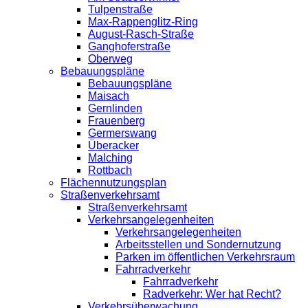
Tulpenstraße
Max-Rappenglitz-Ring
August-Rasch-Straße
Ganghoferstraße
Oberweg
Bebauungspläne
Bebauungspläne
Maisach
Gernlinden
Frauenberg
Germerswang
Überacker
Malching
Rottbach
Flächennutzungsplan
Straßenverkehrsamt
Straßenverkehrsamt
Verkehrsangelegenheiten
Verkehrsangelegenheiten
Arbeitsstellen und Sondernutzung
Parken im öffentlichen Verkehrsraum
Fahrradverkehr
Fahrradverkehr
Radverkehr: Wer hat Recht?
Verkehrsüberwachung