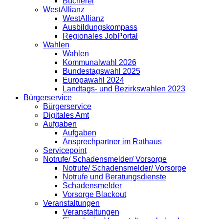
Bücherei
WestAllianz
WestAllianz
Ausbildungskompass
Regionales JobPortal
Wahlen
Wahlen
Kommunalwahl 2026
Bundestagswahl 2025
Europawahl 2024
Landtags- und Bezirkswahlen 2023
Bürgerservice
Bürgerservice
Digitales Amt
Aufgaben
Aufgaben
Ansprechpartner im Rathaus
Servicepoint
Notrufe/ Schadensmelder/ Vorsorge
Notrufe/ Schadensmelder/ Vorsorge
Notrufe und Beratungsdienste
Schadensmelder
Vorsorge Blackout
Veranstaltungen
Veranstaltungen