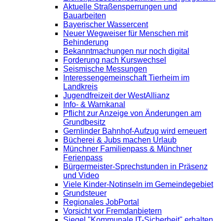
Aktuelle Straßensperrungen und
Bauarbeiten
Bayerischer Wassercent
Neuer Wegweiser für Menschen mit
Behinderung
Bekanntmachungen nur noch digital
Forderung nach Kurswechsel
Seismische Messungen
Interessengemeinschaft Tierheim im
Landkreis
Jugendfreizeit der WestAllianz
Info- & Warnkanal
Pflicht zur Anzeige von Änderungen am
Grundbesitz
Gernlinder Bahnhof-Aufzug wird erneuert
Bücherei & Jubs machen Urlaub
Münchner Familienpass & Münchner
Ferienpass
Bürgermeister-Sprechstunden in Präsenz
und Video
Viele Kinder-Notinseln im Gemeindegebiet
Grundsteuer
Regionales JobPortal
Vorsicht vor Fremdanbietern
Siegel "Kommunale IT-Sicherheit" erhalten