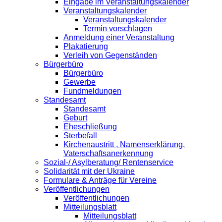
Eingabe im Veranstaltungskalender
Veranstaltungskalender
Veranstaltungskalender
Termin vorschlagen
Anmeldung einer Veranstaltung
Plakatierung
Verleih von Gegenständen
Bürgerbüro
Bürgerbüro
Gewerbe
Fundmeldungen
Standesamt
Standesamt
Geburt
Eheschließung
Sterbefall
Kirchenaustritt , Namenserklärung,
Vaterschaftsanerkennung
Sozial-/ Asylberatung/ Rentenservice
Solidarität mit der Ukraine
Formulare & Anträge für Vereine
Veröffentlichungen
Veröffentlichungen
Mitteilungsblatt
Mitteilungsblatt