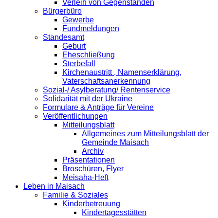
Verleih von Gegenständen
Bürgerbüro
Gewerbe
Fundmeldungen
Standesamt
Geburt
Eheschließung
Sterbefall
Kirchenaustritt , Namenserklärung,
Vaterschaftsanerkennung
Sozial-/ Asylberatung/ Rentenservice
Solidarität mit der Ukraine
Formulare & Anträge für Vereine
Veröffentlichungen
Mitteilungsblatt
Allgemeines zum Mitteilungsblatt der
Gemeinde Maisach
Archiv
Präsentationen
Broschüren, Flyer
Meisaha-Heft
Leben in Maisach
Familie & Soziales
Kinderbetreuung
Kindertagesstätten