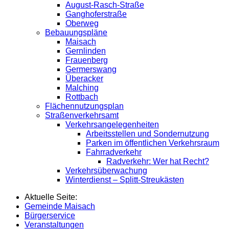
August-Rasch-Straße
Ganghoferstraße
Oberweg
Bebauungspläne
Maisach
Gernlinden
Frauenberg
Germerswang
Überacker
Malching
Rottbach
Flächennutzungsplan
Straßenverkehrsamt
Verkehrsangelegenheiten
Arbeitsstellen und Sondernutzung
Parken im öffentlichen Verkehrsraum
Fahrradverkehr
Radverkehr: Wer hat Recht?
Verkehrsüberwachung
Winterdienst – Splitt-Streukästen
Aktuelle Seite:
Gemeinde Maisach
Bürgerservice
Veranstaltungen