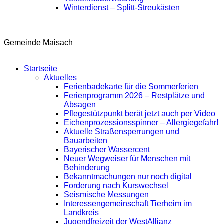
Winterdienst – Splitt-Streukästen
Gemeinde Maisach
Startseite
Aktuelles
Ferienbadekarte für die Sommerferien
Ferienprogramm 2026 – Restplätze und
Absagen
Pflegestützpunkt berät jetzt auch per Video
Eichenprozessionsspinner – Allergiegefahr!
Aktuelle Straßensperrungen und
Bauarbeiten
Bayerischer Wassercent
Neuer Wegweiser für Menschen mit
Behinderung
Bekanntmachungen nur noch digital
Forderung nach Kurswechsel
Seismische Messungen
Interessengemeinschaft Tierheim im
Landkreis
Jugendfreizeit der WestAllianz