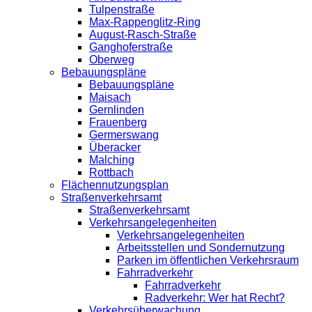
Tulpenstraße
Max-Rappenglitz-Ring
August-Rasch-Straße
Ganghoferstraße
Oberweg
Bebauungspläne
Bebauungspläne
Maisach
Gernlinden
Frauenberg
Germerswang
Überacker
Malching
Rottbach
Flächennutzungsplan
Straßenverkehrsamt
Straßenverkehrsamt
Verkehrsangelegenheiten
Verkehrsangelegenheiten
Arbeitsstellen und Sondernutzung
Parken im öffentlichen Verkehrsraum
Fahrradverkehr
Fahrradverkehr
Radverkehr: Wer hat Recht?
Verkehrsüberwachung