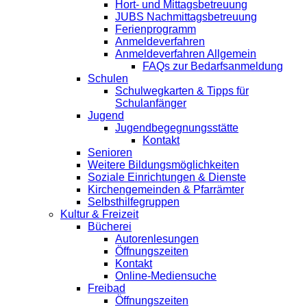
Hort- und Mittagsbetreuung
JUBS Nachmittagsbetreuung
Ferienprogramm
Anmeldeverfahren
Anmeldeverfahren Allgemein
FAQs zur Bedarfsanmeldung
Schulen
Schulwegkarten & Tipps für
Schulanfänger
Jugend
Jugendbegegnungsstätte
Kontakt
Senioren
Weitere Bildungsmöglichkeiten
Soziale Einrichtungen & Dienste
Kirchengemeinden & Pfarrämter
Selbsthilfegruppen
Kultur & Freizeit
Bücherei
Autorenlesungen
Öffnungszeiten
Kontakt
Online-Mediensuche
Freibad
Öffnungszeiten