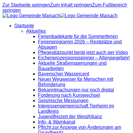
Zur Startseite springen
Zum Inhalt springen
Zum Fußbereich
springen
Startseite
Aktuelles
Ferienbadekarte für die Sommerferien
Ferienprogramm 2026 – Restplätze und
Absagen
Pflegestützpunkt berät jetzt auch per Video
Eichenprozessionsspinner – Allergiegefahr!
Aktuelle Straßensperrungen und
Bauarbeiten
Bayerischer Wassercent
Neuer Wegweiser für Menschen mit
Behinderung
Bekanntmachungen nur noch digital
Forderung nach Kurswechsel
Seismische Messungen
Interessengemeinschaft Tierheim im
Landkreis
Jugendfreizeit der WestAllianz
Info- & Warnkanal
Pflicht zur Anzeige von Änderungen am
Grundbesitz