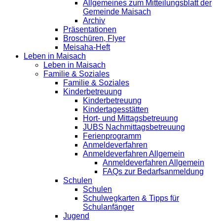
Allgemeines zum Mitteilungsblatt der
Gemeinde Maisach
Archiv
Präsentationen
Broschüren, Flyer
Meisaha-Heft
Leben in Maisach
Leben in Maisach
Familie & Soziales
Familie & Soziales
Kinderbetreuung
Kinderbetreuung
Kindertagesstätten
Hort- und Mittagsbetreuung
JUBS Nachmittagsbetreuung
Ferienprogramm
Anmeldeverfahren
Anmeldeverfahren Allgemein
Anmeldeverfahren Allgemein
FAQs zur Bedarfsanmeldung
Schulen
Schulen
Schulwegkarten & Tipps für
Schulanfänger
Jugend