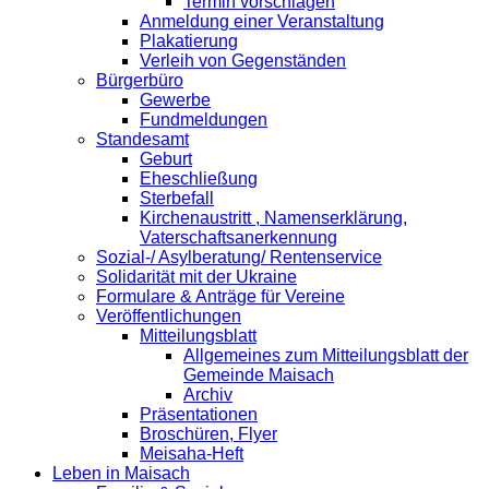
Termin vorschlagen
Anmeldung einer Veranstaltung
Plakatierung
Verleih von Gegenständen
Bürgerbüro
Gewerbe
Fundmeldungen
Standesamt
Geburt
Eheschließung
Sterbefall
Kirchenaustritt , Namenserklärung,
Vaterschaftsanerkennung
Sozial-/ Asylberatung/ Rentenservice
Solidarität mit der Ukraine
Formulare & Anträge für Vereine
Veröffentlichungen
Mitteilungsblatt
Allgemeines zum Mitteilungsblatt der
Gemeinde Maisach
Archiv
Präsentationen
Broschüren, Flyer
Meisaha-Heft
Leben in Maisach