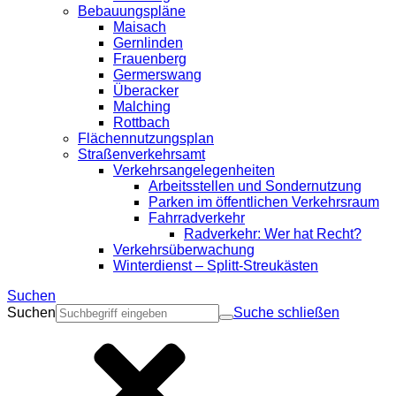
Bebauungspläne
Maisach
Gernlinden
Frauenberg
Germerswang
Überacker
Malching
Rottbach
Flächennutzungsplan
Straßenverkehrsamt
Verkehrsangelegenheiten
Arbeitsstellen und Sondernutzung
Parken im öffentlichen Verkehrsraum
Fahrradverkehr
Radverkehr: Wer hat Recht?
Verkehrsüberwachung
Winterdienst – Splitt-Streukästen
Suchen
Suchen
Suche schließen