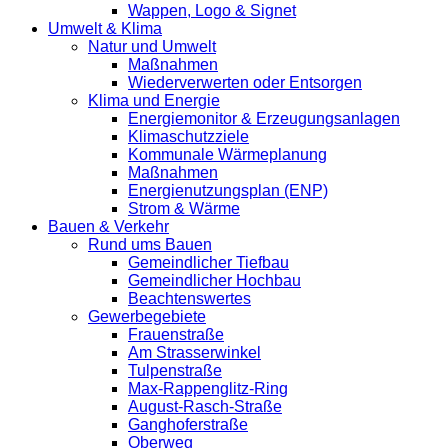
Wappen, Logo & Signet
Umwelt & Klima
Natur und Umwelt
Maßnahmen
Wiederverwerten oder Entsorgen
Klima und Energie
Energiemonitor & Erzeugungsanlagen
Klimaschutzziele
Kommunale Wärmeplanung
Maßnahmen
Energienutzungsplan (ENP)
Strom & Wärme
Bauen & Verkehr
Rund ums Bauen
Gemeindlicher Tiefbau
Gemeindlicher Hochbau
Beachtenswertes
Gewerbegebiete
Frauenstraße
Am Strasserwinkel
Tulpenstraße
Max-Rappenglitz-Ring
August-Rasch-Straße
Ganghoferstraße
Oberweg