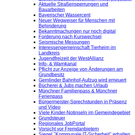
Aktuelle Straßensperrungen und
Bauarbeiten
Bayerischer Wassercent
Neuer Wegweiser für Menschen mit
Behinderung
Bekanntmachungen nur noch digital
Forderung nach Kurswechsel
Seismische Messungen
Interessengemeinschaft Tierheim im
Landkreis
Jugendfreizeit der WestAllianz
Info- & Warnkanal
Pflicht zur Anzeige von Änderungen am
Grundbesitz
Gernlinder Bahnhof-Aufzug wird erneuert
Bücherei & Jubs machen Urlaub
Münchner Familienpass & Münchner
Ferienpass
Bürgermeister-Sprechstunden in Präsenz
und Video
Viele Kinder-Notinseln im Gemeindegebiet
Grundsteuer
Regionales JobPortal
Vorsicht vor Fremdanbietern
Siegel "Kommunale IT-Sicherheit" erhalten