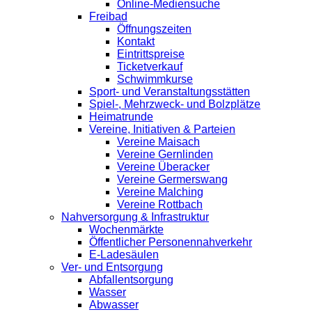
Online-Mediensuche
Freibad
Öffnungszeiten
Kontakt
Eintrittspreise
Ticketverkauf
Schwimmkurse
Sport- und Veranstaltungsstätten
Spiel-, Mehrzweck- und Bolzplätze
Heimatrunde
Vereine, Initiativen & Parteien
Vereine Maisach
Vereine Gernlinden
Vereine Überacker
Vereine Germerswang
Vereine Malching
Vereine Rottbach
Nahversorgung & Infrastruktur
Wochenmärkte
Öffentlicher Personennahverkehr
E-Ladesäulen
Ver- und Entsorgung
Abfallentsorgung
Wasser
Abwasser