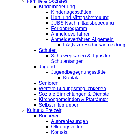
Familie & Soziales
Kinderbetreuung
Kindertagesstätten
Hort- und Mittagsbetreuung
JUBS Nachmittagsbetreuung
Ferienprogramm
Anmeldeverfahren
Anmeldeverfahren Allgemein
FAQs zur Bedarfsanmeldung
Schulen
Schulwegkarten & Tipps für
Schulanfänger
Jugend
Jugendbegegnungsstätte
Kontakt
Senioren
Weitere Bildungsmöglichkeiten
Soziale Einrichtungen & Dienste
Kirchengemeinden & Pfarrämter
Selbsthilfegruppen
Kultur & Freizeit
Bücherei
Autorenlesungen
Öffnungszeiten
Kontakt