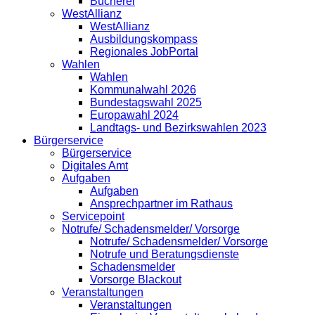
Bücherei
WestAllianz
WestAllianz
Ausbildungskompass
Regionales JobPortal
Wahlen
Wahlen
Kommunalwahl 2026
Bundestagswahl 2025
Europawahl 2024
Landtags- und Bezirkswahlen 2023
Bürgerservice
Bürgerservice
Digitales Amt
Aufgaben
Aufgaben
Ansprechpartner im Rathaus
Servicepoint
Notrufe/ Schadensmelder/ Vorsorge
Notrufe/ Schadensmelder/ Vorsorge
Notrufe und Beratungsdienste
Schadensmelder
Vorsorge Blackout
Veranstaltungen
Veranstaltungen