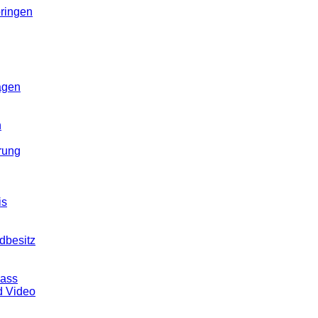
ringen
agen
n
rung
is
dbesitz
pass
d Video