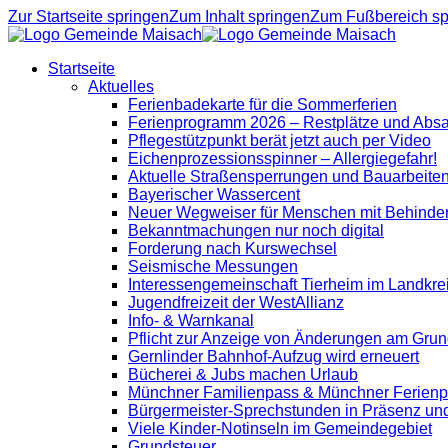
Zur Startseite springen
Zum Inhalt springen
Zum Fußbereich sp
Startseite
Aktuelles
Ferienbadekarte für die Sommerferien
Ferienprogramm 2026 – Restplätze und Abs
Pflegestützpunkt berät jetzt auch per Video
Eichenprozessionsspinner – Allergiegefahr!
Aktuelle Straßensperrungen und Bauarbeite
Bayerischer Wassercent
Neuer Wegweiser für Menschen mit Behinde
Bekanntmachungen nur noch digital
Forderung nach Kurswechsel
Seismische Messungen
Interessengemeinschaft Tierheim im Landkre
Jugendfreizeit der WestAllianz
Info- & Warnkanal
Pflicht zur Anzeige von Änderungen am Grun
Gernlinder Bahnhof-Aufzug wird erneuert
Bücherei & Jubs machen Urlaub
Münchner Familienpass & Münchner Ferien
Bürgermeister-Sprechstunden in Präsenz un
Viele Kinder-Notinseln im Gemeindegebiet
Grundsteuer