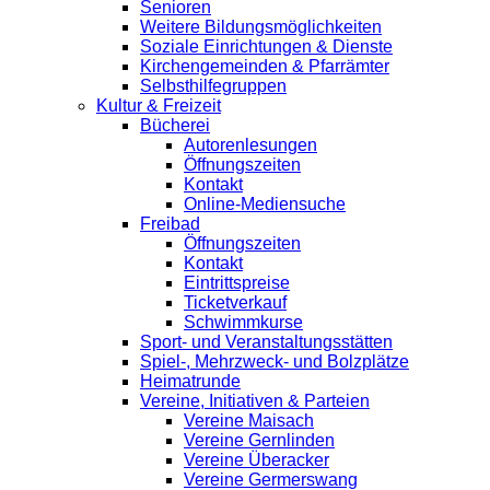
Senioren
Weitere Bildungsmöglichkeiten
Soziale Einrichtungen & Dienste
Kirchengemeinden & Pfarrämter
Selbsthilfegruppen
Kultur & Freizeit
Bücherei
Autorenlesungen
Öffnungszeiten
Kontakt
Online-Mediensuche
Freibad
Öffnungszeiten
Kontakt
Eintrittspreise
Ticketverkauf
Schwimmkurse
Sport- und Veranstaltungsstätten
Spiel-, Mehrzweck- und Bolzplätze
Heimatrunde
Vereine, Initiativen & Parteien
Vereine Maisach
Vereine Gernlinden
Vereine Überacker
Vereine Germerswang