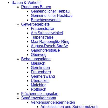
Bauen & Verkehr
Rund ums Bauen
Gemeindlicher Tiefbau
Gemeindlicher Hochbau
Beachtenswertes
Gewerbegebiete
Frauenstraße
Am Strasserwinkel
Tulpenstraße
Max-Rappenglitz-Ring
August-Rasch-Straße
Ganghoferstraße
Oberweg
Bebauungspläne
Maisach
Gernlinden
Frauenberg
Germerswang
Überacker
Malching
Rottbach
Flächennutzungsplan
Straßenverkehrsamt
Verkehrsangelegenheiten
Arbeitsstellen und Sondernutzung