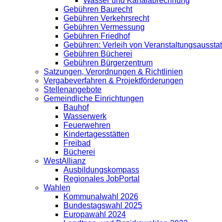
Wasser und Kanalabrechnung
Gebühren Baurecht
Gebühren Verkehrsrecht
Gebühren Vermessung
Gebühren Friedhof
Gebühren: Verleih von Veranstaltungsaussta
Gebühren Bücherei
Gebühren Bürgerzentrum
Satzungen, Verordnungen & Richtlinien
Vergabeverfahren & Projektförderungen
Stellenangebote
Gemeindliche Einrichtungen
Bauhof
Wasserwerk
Feuerwehren
Kindertagesstätten
Freibad
Bücherei
WestAllianz
Ausbildungskompass
Regionales JobPortal
Wahlen
Kommunalwahl 2026
Bundestagswahl 2025
Europawahl 2024