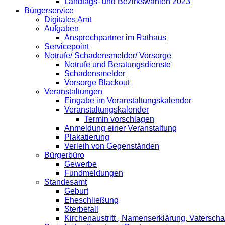
Landtags- und Bezirkswahlen 2023
Bürgerservice
Digitales Amt
Aufgaben
Ansprechpartner im Rathaus
Servicepoint
Notrufe/ Schadensmelder/ Vorsorge
Notrufe und Beratungsdienste
Schadensmelder
Vorsorge Blackout
Veranstaltungen
Eingabe im Veranstaltungskalender
Veranstaltungskalender
Termin vorschlagen
Anmeldung einer Veranstaltung
Plakatierung
Verleih von Gegenständen
Bürgerbüro
Gewerbe
Fundmeldungen
Standesamt
Geburt
Eheschließung
Sterbefall
Kirchenaustritt , Namenserklärung, Vatersch