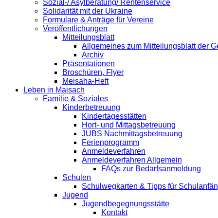
Sozial-/ Asylberatung/ Rentenservice
Solidarität mit der Ukraine
Formulare & Anträge für Vereine
Veröffentlichungen
Mitteilungsblatt
Allgemeines zum Mitteilungsblatt der
Archiv
Präsentationen
Broschüren, Flyer
Meisaha-Heft
Leben in Maisach
Familie & Soziales
Kinderbetreuung
Kindertagesstätten
Hort- und Mittagsbetreuung
JUBS Nachmittagsbetreuung
Ferienprogramm
Anmeldeverfahren
Anmeldeverfahren Allgemein
FAQs zur Bedarfsanmeldung
Schulen
Schulwegkarten & Tipps für Schulanfä
Jugend
Jugendbegegnungsstätte
Kontakt